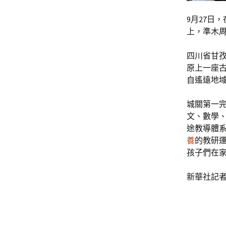
9月27日
上，準木
四川省甘孜
原上一座古
自遙遠地
城關第一完
文、數學、
途教導體
養
的教研
孩子們在
新華社記者