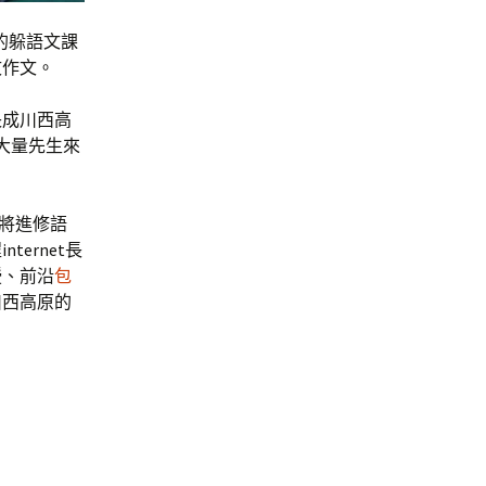
的躲語文課
文作文。
長成川西高
大量先生來
生將進修語
ernet長
授、前沿
包
川西高原的