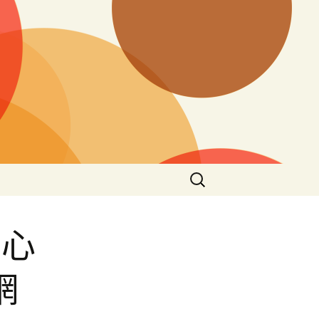
搜
尋
關
鍵
網心
字:
網