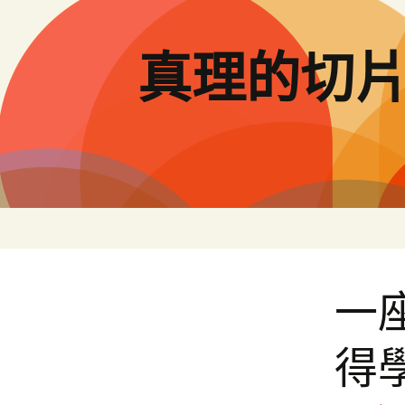
跳
至
主
真理的切
要
內
容
一
得