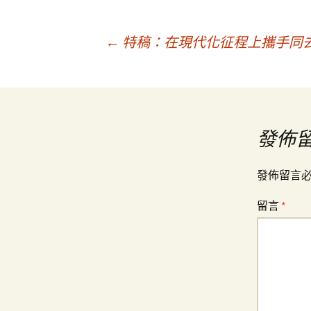
文
←
特稿：在現代化征程上攜手同去
章
導
發佈
覽
發佈留言
留言
*