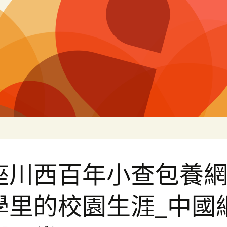
片
座川西百年小查包養
學里的校園生涯_中國