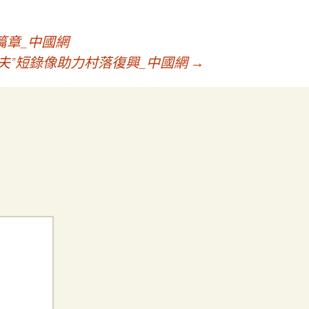
篇章_中國網
夫”短錄像助力村落復興_中國網
→