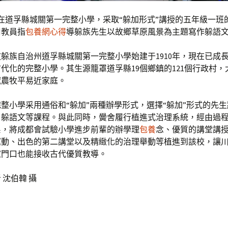
，在道孚縣城關第一完整小學，采取“躲加形式”講授的五年級一班
周教員指
包養網心得
導躲族先生以故鄉草原風景為主題寫作躲語
躲族自治州道孚縣城關第一完整小學始建于1910年，現在已成
代化的完整小學。其生源籠罩道孚縣19個鄉鎮的121個行政村，
域農牧平易近家庭。
整小學采用通俗和“躲加”兩種辦學形式，選擇“躲加”形式的先
躲語文等課程。與此同時，黌舍履行植進式治理系統，經由過程int
系，將成都會試驗小學進步前輩的辦學理
包養
念、優質的講堂講
運動、出色的第二講堂以及精緻化的治理舉動等植進到該校，讓
家門口也能接收古代優質教導。
 沈伯韓 攝