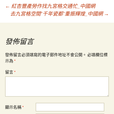
文
←
紅杏豐產勞作找九宮格交通忙_中國網
去九宮格空間“千年瓷都”重振輝煌_中國網
→
章
導
發佈留言
覽
發佈留言必須填寫的電子郵件地址不會公開。
必填欄位標
示為
*
留言
*
顯示名稱
*