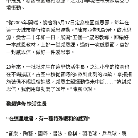
中搖曳，新舊校園遠相照應，之江小學現任校長陳震亞心
境衝動。
“從2005年開端，黌舍將5月17日定為校園感恩節，每年在
這一天城市舉行校園感恩運動。”陳震亞告知記者，飲水思
源，黌舍二十年如一日，展開“五個一”感恩教導，即編好
一本感恩教材，上好一堂感恩課，過好一次感恩節，寫好
一封感恩信，做好一件感恩事。
20年來，一批批先生在這里快活生長，之江小學的校園也
在不竭擴展。占空中積從昔時的5畝到此刻的20畝，舉措措
施裝備不竭提檔進級，感恩主題運動從未中斷……“這封感
恩信，我們用舉動寫了20年。”陳震亞說。
勤懇進修 快活生長
“在這里唸書，有一種特殊暖和的感到”
“音樂、陶藝、國粹、書法、象棋、羽毛球、乒乓球、跳