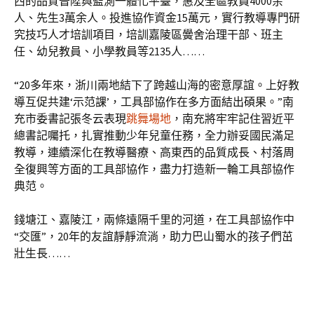
西的品質晉陞與監測一體化平臺，惠及全區教員4000余
人、先生3萬余人。投進協作資金15萬元，實行教導專門研
究技巧人才培訓項目，培訓嘉陵區黌舍治理干部、班主
任、幼兒教員、小學教員等2135人……
“20多年來，浙川兩地結下了跨越山海的密意厚誼。上好教
導互促共建‘示范課’，工具部協作在多方面結出碩果。”南
充市委書記張冬云表現
跳舞場地
，南充將牢牢記住習近平
總書記囑托，扎實推動少年兒童任務，全力辦妥國民滿足
教導，連續深化在教導醫療、高東西的品質成長、村落周
全復興等方面的工具部協作，盡力打造新一輪工具部協作
典范。
錢塘江、嘉陵江，兩條遠隔千里的河道，在工具部協作中
“交匯”，20年的友誼靜靜流淌，助力巴山蜀水的孩子們茁
壯生長……