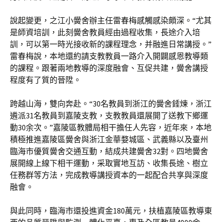
說起變更，之江小黌舍辦主任雷春梅感觸感染頗深。“尤其
是師資培訓，此刻黌舍教員經由過程收集，長途介入培
訓，可以第一時光接收新的課程理念，并融進日常講授。”
雷春梅說，本地還約請支教教員一路介入開闢感恩教導類
的課程。跟著兩地教導的深度融會、互促共建，黌舍講授
程度有了質的晉陞。
跨越山海，雙向奔赴。“30名教員到浙江的黌舍錘煉，浙江
遴派31名教員到嘉陵支教，支教教員還展開了送教下鄉運
動30余次。”嘉陵區教體局相干擔任人先容，近年來，本地
積極推進嘉陵區黌舍與浙江金華婺城區、武義縣以及臺州
臨海市優質黌舍交通互動，結成共建黌舍32對。四地黌舍
展開線上線下相干運動，采取實地互訪、收集長途、樹立
任務群等方法，完成教導講授資本的一起配合共享與深度
融會。
與此同時，臨海市還投進資金180萬元，扶植嘉陵區教導東