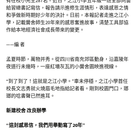
有在校小先生287名。近日，之江小學五年級一班全部同窗
給習總書記寫信，報告請示進修生涯情形，表達感恩之情
和爭做新時期好少年的決計。日前，本報記者走進之江小
學，記載黌舍師生20年來的感恩奮進故事，清楚工具部協
作給本地經濟社會成長帶來的變更。
——編 者
孟夏時節，萬物并秀。從四川省南充郊區動身，沿嘉陵年
夜道行未幾時，一座紅墻灰瓦的小黌舍園映進視線。
“到了到了！這就是之江小學。”車未停穩，之江小學首任
校長文志勇就火燒眉毛地指給記者看。剛到校園門口，瑯
瑯的唸書聲已然進耳。
新建校舍 改良辦學
“這封感恩信，我們用舉動寫了20年”