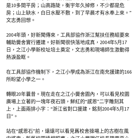
是10多間平房；山高路陡，衡宇年久掉修，不少都是危
房；山上缺水，白日水壓不敷，到了早晨才有水奉上來。”
文志勇回想。
2004年頭，好新聞傳來，工具部協作浙江幫扶任務組要來
輔助黌舍實行遷建。好新聞很快落地成真，2004年5月17
日，之江小學新校址培土奠定，文志勇和現場師生激動得
熱淚盈眶。
在工具部協作機制下，之江小學成為浙江在南充援建的166
所盼望小學之一。
轉眼20年曩昔。現在走在之江小黌舍園內，可以看見校園
廣場上立著的一塊年夜石頭，鮮紅的“感恩”二字雕刻其
上，上面兩排小字：“浙江省對口援建，銘刻2004年5月17
日”。
站在“感恩石”前，遠遠可以看見舊校舍操場上的古樹在風