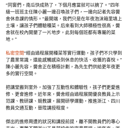
“同窗們，南瓜快成熟了，下個月應當就可以摘了。”四年
級一班班主任陳小麗一邊召喚孩子們，一邊向記者先容黌
舍休息課的情形。“最開端，我們只是在年夜泡沫箱里填上
土壤，讓孩子們體驗種菜。后來看到大師積極性很高，黌
舍就在校內開墾了一片地步，此刻每個班都有專屬的菜
地。”
私密空間
“經由過程展開種菜等實行運動，孩子們不只學到
了農業常識，還能感觸感染到休息的快活、收獲的喜悅。”
陳小麗先容，黌舍正在積極計劃，為先生們供給更年夜更
多的實行空間。
把講堂搬到室外，加強了互動性和體驗性，孩子們更愛進
修、更會進修。近年來，黌舍經由過程展開優良教員上示
范課、教研課、競教課，展開研學運動，推進浙江、四川
教員交通互動，晉陞講授程度。
傑出的進修周遭的狀況和講授前提，離不開教員們的專心