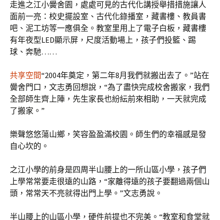
走進之江小黌舍園，處處可見的古代化講授舉措措施讓人
面前一亮：校史擺設室、古代化錄播室，藏書樓、教員書
吧、泥工坊等一應俱全。教室里用上了電子白板，藏書樓
有年夜型LED顯示屏，尺度活動場上，孩子們投籃、踢
球、奔馳……
共享空間
“2004年奠定，第二年8月我們就搬出去了。”站在
黌舍門口，文志勇回想說，“為了盡快完成校舍搬家，我們
全部師生齊上陣，先生家長也紛紜前來相助，一天就完成
了搬家。”
樂聲悠悠蕩山鄉，笑容盈盈滿校園。師生們的幸福感是發
自心坎的。
之江小學的前身是四周半山腰上的一所山區小學，孩子們
上學常常要走很遠的山路，“家離得遠的孩子要翻過兩個山
頭，常常天不亮就得出門上學。”文志勇說。
半山腰上的山區小學，硬件前提也不完美。“教室和食堂就