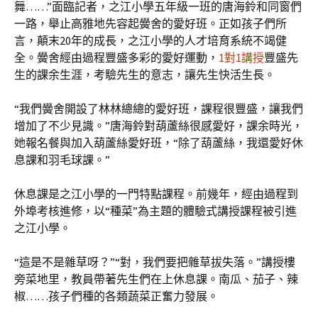
舞……”面臨記者，之江小學五年級一班的唐海鈴和同窗們
一路，舉止高雅地先容起黌舍的愛好班。正如孩子們所
言，顛末20年的成長，之江小學的人才培育系統不竭健
全。黌舍經由過程豐盛多彩的愛好運動，
1對1講授
豐盛先
生的課余生涯，考驗先生的意志，讓先生快活生長。
“我們黌舍開設了林林總總的愛好班，課程很豐盛，讓我們
增加了不少見識。”唐海鈴對葫蘆絲很感愛好，課余時光，
她報名餐與加入葫蘆絲愛好班，“除了葫蘆絲，我還愛好休
息課和羽毛球課。”
休息課是之江小學的一門特點課程。前幾年，經由過程到
外埠考核進修，以“種菜”為主題的體驗式講授課程被引進
之江小學。
“這是不是雜草呀？”“對，我們要把雜草拔失落。”講授樓
旁菜地里，教員帶著先生們在上休息課。南瓜、茄子、辣
椒……孩子們種的各類蔬菜正奮力發展。