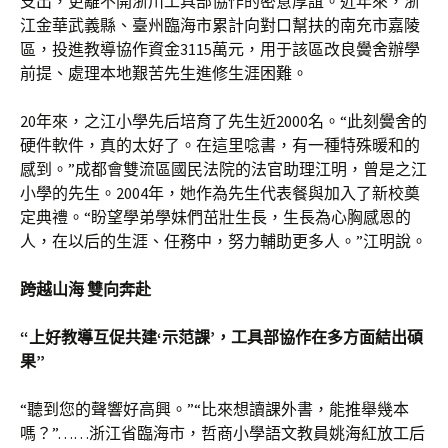
支出，更離不開浙川工具部協作的密意厚誼。近年來，浙
江金華武義縣、臺州臨海市累計向對口幫扶的南充市嘉陵
區，投進教導協作資金3115萬元，用于該區改良黌舍辦學
前提、處理本地艱苦先生進修生涯困難。
20年來，之江小學先后培育了先生近2000名。“此刻黌舍的
硬件軟件，真的太好了。在這里唸書，有一種特殊暖和的
感到。”成都會雙流區國民法院的法官助理江明，曾是之江
小學的先生。2004年，她作為先生代表餐與加入了新校奠
定典禮。“盼望學弟學妹們茁壯生長，生長為心胸感恩的
人，在以后的生涯、任務中，努力輔助更多人。”江明說。
跨越山海 雙向奔赴
“上好教導互促共建‘示范課’，工具部協作在多方面結出碩
果”
“聽到您的聲響好高興。”“比來想讀課外書，能推舉幾本
嗎？”……浙江省臨海市，哲商小學語文教員姚海紅放工后