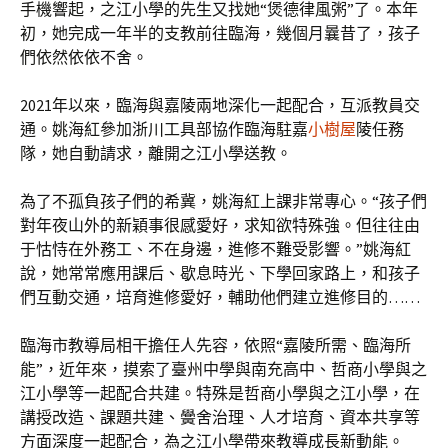
手機響起，之江小學的先生又找她“煲德律風粥”了。本年
初，她完成一年半的支教前往臨海，幾個月曩昔了，孩子
們依然依依不舍。
2021年以來，臨海與嘉陵兩地深化一起配合，互派教員交
通。姚海紅參加浙川工具部協作臨海駐嘉
小樹屋
陵任務
隊，她自動請求，離開之江小學送教。
為了不孤負孩子們的希冀，姚海紅上課非常專心。“孩子們
對年夜山外的新穎事很感愛好，求知欲特殊強。但往往由
于怙恃在外務工、不在身邊，進修不難受影響。”姚海紅
說，她常常應用課后、歇息時光、下學回家路上，和孩子
們互動交通，培育進修愛好，輔助他們建立進修目的……
臨海市教導局相干擔任人先容，依照“嘉陵所需、臨海所
能”，近年來，摸索了臺州中學與南充高中、哲商小學與之
江小學等一起配合共建。特殊是哲商小學與之江小學，在
講授改造、課題共建、黌舍治理、人才培育、資本共享等
方面深度一起配合，為之江小學帶來教導成長新動能。