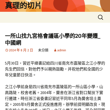
跳
真理的切片
至
主
搜
要
尋
內
關
容
鍵
一所山找九宮格會議區小學的20年變遷_
字:
中國網
2024 年 8 月 2 日
未分類
admin
5月30日，習近平總書記給四川省南充市嘉陵區之江小學的
先生們回信，對他們予以親熱鼓勵，并祝他們和全國的少
年兒童節日快活。
之江小學前身是四川省南充市嘉陵區的一所山區小學，山
高路陡，校舍老舊。2004年，黌舍在浙江省對口幫扶下實
行遷建，時任浙江省委書記習近平同年5月為黌舍培土奠
定。2005年9月黌舍正式投進應用，辦學前提明顯改良，現