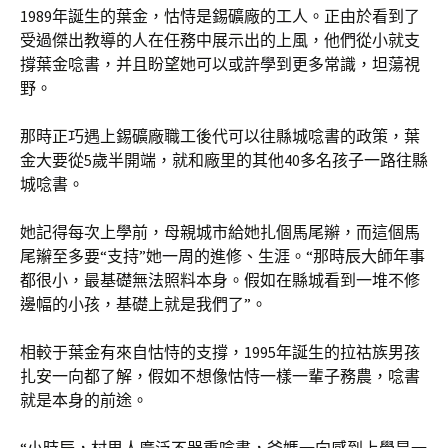
1989年誕生的葉金，怙恃是錫礦廠的工人。正由於看到了
受過傑出教導的人在任務中展示出的上風，他們從小就支
撐葉金唸書，并且盼望她可以或許學到更多常識，坦蕩視
野。
那時正巧遇上錫礦廠職工後代可以往縣城唸書的政策，葉
金大要從5歲半開端，就和廠里的其他40多名孩子一路往縣
城唸書。
她記得每次上學前，母親城市給她扎個馬尾辮，而這個馬
尾辮至多要“支持”她一周的進修、生涯。“那時辰大師年事
都很小，最基礎無法照料本身。假如在縣城看到一堆不修
邊幅的小孩，基礎上就是我們了”。
相較于葉金有來自怙恃的支撐，1995年誕生的拉祜族男孩
扎安一向都了解，假如不想像怙恃一樣一輩子務農，唸書
就是本身的前途。