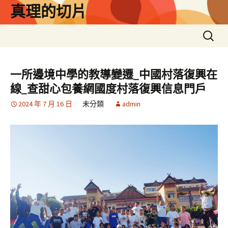
跳
真理的切片
至
主
搜
要
尋
內
關
容
鍵
一所邊境中學的教導變遷_中國村落復興在
字:
線_查甜心包養網國度村落復興信息門戶
2024 年 7 月 16 日
未分類
admin