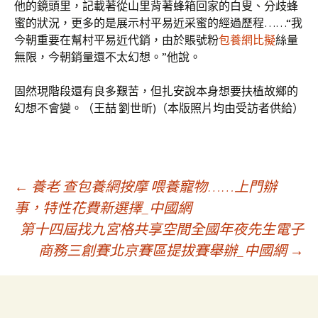
他的鏡頭里，記載著從山里背著蜂箱回家的白叟、分歧蜂
蜜的狀況，更多的是展示村平易近采蜜的經過歷程……“我
今朝重要在幫村平易近代銷，由於賬號粉
包養網比擬
絲量
無限，今朝銷量還不太幻想。”他說。
固然現階段還有良多艱苦，但扎安說本身想要扶植故鄉的
幻想不會變。（王喆 劉世昕)（本版照片均由受訪者供給）
文
←
養老 查包養網按摩 喂養寵物……上門辦
事，特性花費新選擇_中國網
第十四屆找九宮格共享空間全國年夜先生電子
章
商務三創賽北京賽區提拔賽舉辦_中國網
→
導