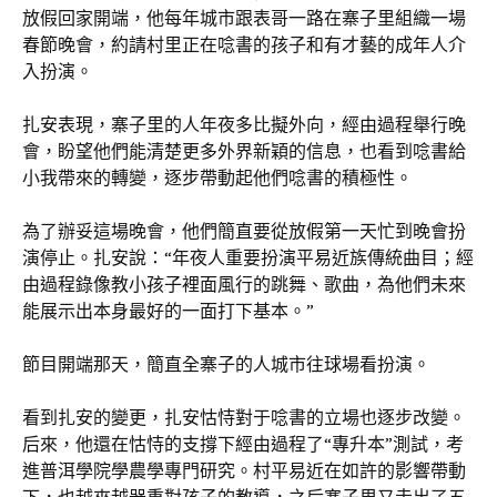
放假回家開端，他每年城市跟表哥一路在寨子里組織一場
春節晚會，約請村里正在唸書的孩子和有才藝的成年人介
入扮演。
扎安表現，寨子里的人年夜多比擬外向，經由過程舉行晚
會，盼望他們能清楚更多外界新穎的信息，也看到唸書給
小我帶來的轉變，逐步帶動起他們唸書的積極性。
為了辦妥這場晚會，他們簡直要從放假第一天忙到晚會扮
演停止。扎安說：“年夜人重要扮演平易近族傳統曲目；經
由過程錄像教小孩子裡面風行的跳舞、歌曲，為他們未來
能展示出本身最好的一面打下基本。”
節目開端那天，簡直全寨子的人城市往球場看扮演。
看到扎安的變更，扎安怙恃對于唸書的立場也逐步改變。
后來，他還在怙恃的支撐下經由過程了“專升本”測試，考
進普洱學院學農學專門研究。村平易近在如許的影響帶動