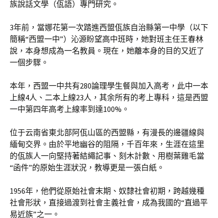
族說話文學（佤語）專門研究。
3年前，當娜花第一次踏進西盟佤族自治縣第一中學（以下
簡稱“西盟一中”）沁源盼望高中班時，她對班主任王春林
說，本身想成為一名教員。現在，她離本身的目的又近了
一個步驟。
本年，西盟一中共有280論理學生餐與加入高考，此中一本
上線4人、二本上線23人，其余所有的考上專科，這是西盟
一中第四年高考上線率到達100%。
位于云南省東北部阿佤山區的西盟縣，有漫長的邊疆線與
緬甸交界。由於平地幽谷的阻隔，千百年來，生涯在這里
的佤族人一向堅持著結繩記事、刻木計數、用樹葉雞毛當
“函件”的原始生涯狀況，教導更是一張白紙。
1956年，他們從原始社會末期、奴隸社會初期，跨越幾種
社會形狀，直接過渡到社會主義社會，成為我國的“直過平
易近族”之一。