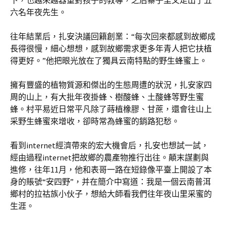
下，也越來越器重對孩子的教導，之后寨子里又走出了五
六名年夜先生。
往年結業后，扎安決議回籍創業：“每次回來都感到故鄉成
長得很慢，細心想想，感到故鄉需求更多年青人把它扶植
得更好。”他把眼光放在了獨具云南特點的野生蜂蜜上。
擁有豐盛的植物質源和傑出的生態周遭的狀況，扎安家四
周的山上，有大批年夜掛蜂、樹酸蜂、土酸蜂等野生蜜
蜂。村平易近日常平凡除了蒔植橡膠、甘蔗，還會往山上
采野生蜂蜜來增收，卻時常為蜂蜜的銷路犯愁。
看到internet經濟帶來的宏大機會后，扎安也想試一試，
經由過程internet把故鄉的農產物推行出往。顛末謀劃與
進修，往年11月，他和表哥一路在短錄像平臺上開設了本
身的賬號“安四野”，并在簡介中寫道：我是一個云南普洱
鄉村的拉祜族小伙子，想給大師看我們往年夜山里采蜜的
生涯。