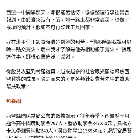
西盟一中開學那天，娜很瞞著怙恃，偷偷整理行李往黌舍
報到，由於膏火沒有下落，她一路上都非常忐忑，也做了
最壞的預計，假如不可再整理工具回家。
好在班主任丁毅實時清楚到她的艱苦。“他那時跟我說可以
晚一點交膏火，后來我才了解是他先相助墊了膏火。”提起
這件事，娜很心里佈滿了感謝。
從脫貧攻堅到村落復興，越來越多的社會眼光開端聚焦西
盟教導的成長。隨之而來的，是各類針對貧苦先生的贊助
幫扶政策。
包養網
西盟縣國民當局公布的數據顯示，往年春季，西盟縣享用
通俗高中國度助學金297人，發放助學金347250元；建檔立
卡免學雜費補貼249人，發放助學金136950元；處所當局贊