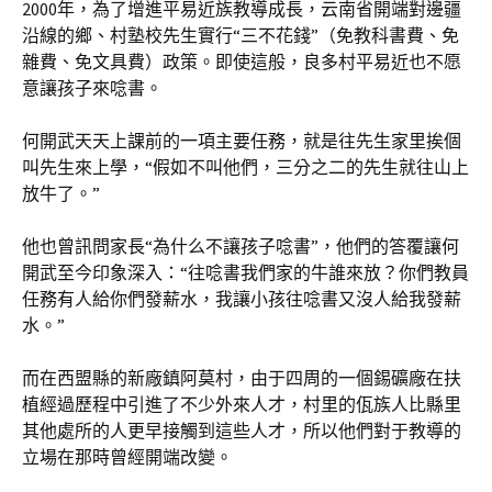
2000年，為了增進平易近族教導成長，云南省開端對邊疆
沿線的鄉、村塾校先生實行“三不花錢”（免教科書費、免
雜費、免文具費）政策。即使這般，良多村平易近也不愿
意讓孩子來唸書。
何開武天天上課前的一項主要任務，就是往先生家里挨個
叫先生來上學，“假如不叫他們，三分之二的先生就往山上
放牛了。”
他也曾訊問家長“為什么不讓孩子唸書”，他們的答覆讓何
開武至今印象深入：“往唸書我們家的牛誰來放？你們教員
任務有人給你們發薪水，我讓小孩往唸書又沒人給我發薪
水。”
而在西盟縣的新廠鎮阿莫村，由于四周的一個錫礦廠在扶
植經過歷程中引進了不少外來人才，村里的佤族人比縣里
其他處所的人更早接觸到這些人才，所以他們對于教導的
立場在那時曾經開端改變。