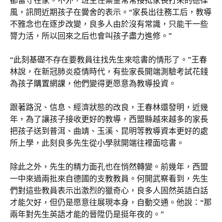
都留守在家。不外，班主任葉金常常接抵家長打來的德律
風，訊問近期孩子在黌舍的表示。“家長出往務工后，教導
不雅念也在逐步改變，良多人由於沒有常識，只能干一些
膂力活，所以回來之后也會叫孩子盡力進修。”
“此刻基礎不存在要教員往找先生來唸書的情形了。”王春
林說，在新冠肺炎疫情時代，有些家長開端測驗考試花錢
為孩子購置網課，他們變得更愿意為教導投資。
跟著路況、信息、經濟狀態的改良，王春林還發明，近幾
年，為了讓孩子接收更好的教導，西盟縣越來越多的家長
把孩子送到普洱、曲靖、玉溪、昆明等教導資本更好的處
所上學，此刻良多先生從小學就開端往裡面唸書。
除此之外，先生的精力面孔也在悄然轉變。前幾年，西盟
一中來過兩批來自德國的支教教員。何開武察看到，先生
們對這些教員表示出激烈的獵奇心，良多人固然英語白話
才能欠好，但仍是愿意往展現本身，自動交通。他說：“那
兩年對先生英語才能的晉陞仍是挺年夜的。”