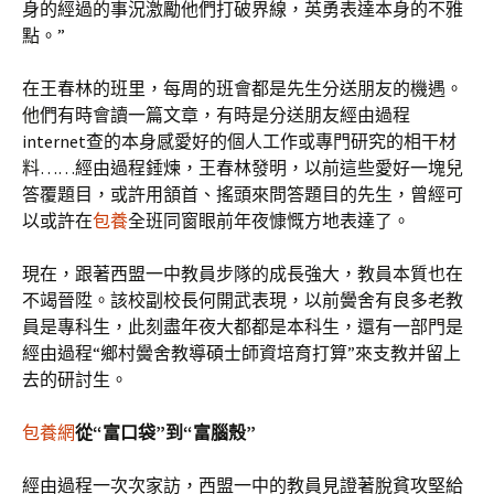
身的經過的事況激勵他們打破界線，英勇表達本身的不雅
點。”
在王春林的班里，每周的班會都是先生分送朋友的機遇。
他們有時會讀一篇文章，有時是分送朋友經由過程
internet查的本身感愛好的個人工作或專門研究的相干材
料……經由過程錘煉，王春林發明，以前這些愛好一塊兒
答覆題目，或許用頷首、搖頭來問答題目的先生，曾經可
以或許在
包養
全班同窗眼前年夜慷慨方地表達了。
現在，跟著西盟一中教員步隊的成長強大，教員本質也在
不竭晉陞。該校副校長何開武表現，以前黌舍有良多老教
員是專科生，此刻盡年夜大都都是本科生，還有一部門是
經由過程“鄉村黌舍教導碩士師資培育打算”來支教并留上
去的研討生。
包養網
從“富口袋”到“富腦殼”
經由過程一次次家訪，西盟一中的教員見證著脫貧攻堅給