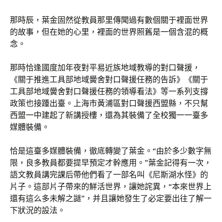
那時辰，葉金固然從教員那里傳聞過有數個關于裡面世界
的故事，但在她的心里，裡面的世界照舊是一個含混的概
念。
那時恰逢國度加年夜對平易近族地域教導的對口聲援，
《關于推進工具部地域黌舍對口聲援任務的告訴》《關于
工具部地域黌舍對口聲援任務的領導看法》等一系列支撐
政策也接踵出臺。上海市黃浦區對口聲援西盟縣，不只幫
西盟一中建起了新講授樓，還為其裝備了全校獨一一臺多
媒體裝備。
恰是這臺多媒體裝備，徹底轉變了葉金。“由於多少數字無
限，良多教員都要提早預定才幹應用。”葉金記得有一次，
語文教員講完課后帶他們看了一部名叫《尼斯湖水怪》的
片子。這部片子帶來的鮮活世界，讓她詫異，“本來世界上
還有這么多未解之謎”，并且讓她發生了必定要出往了解一
下狀況的設法。