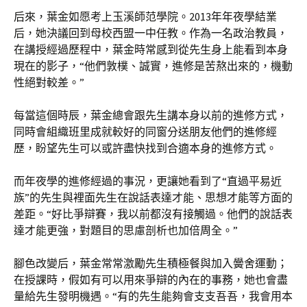
后來，葉金如愿考上玉溪師范學院。2013年年夜學結業
后，她決議回到母校西盟一中任教。作為一名政治教員，
在講授經過歷程中，葉金時常感到從先生身上能看到本身
現在的影子，“他們敦樸、誠實，進修是苦熬出來的，機動
性絕對較差。”
每當這個時辰，葉金總會跟先生講本身以前的進修方式，
同時會組織班里成就較好的同窗分送朋友他們的進修經
歷，盼望先生可以或許盡快找到合適本身的進修方式。
而年夜學的進修經過的事況，更讓她看到了“直過平易近
族”的先生與裡面先生在說話表達才能、思想才能等方面的
差距。“好比爭辯賽，我以前都沒有接觸過。他們的說話表
達才能更強，對題目的思慮剖析也加倍周全。”
腳色改變后，葉金常常激勵先生積極餐與加入黌舍運動；
在授課時，假如有可以用來爭辯的內在的事務，她也會盡
量給先生發明機遇。“有的先生能夠會支支吾吾，我會用本