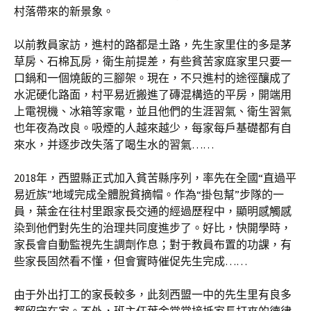
村落帶來的新景象。
以前教員家訪，進村的路都是土路，先生家里住的多是茅
草房、石棉瓦房，衛生前提差，有些貧苦家庭家里只要一
口鍋和一個燒飯的三腳架。現在，不只進村的途徑釀成了
水泥硬化路面，村平易近搬進了磚混構造的平房，開端用
上電視機、冰箱等家電，並且他們的生涯習氣、衛生習氣
也年夜為改良。吸煙的人越來越少，每家每戶基礎都有自
來水，并逐步改失落了喝生水的習氣……
2018年，西盟縣正式加入貧苦縣序列，率先在全國“直過平
易近族”地域完成全體脫貧摘帽。作為“掛包幫”步隊的一
員，葉金在往村里跟家長交通的經過歷程中，顯明感觸感
染到他們對先生的治理共同度進步了。好比，快開學時，
家長會自動監視先生調劑作息；對于教員布置的功課，有
些家長固然看不懂，但會實時催促先生完成……
由于外出打工的家長較多，此刻西盟一中的先生里有良多