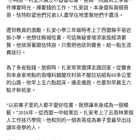
“小時辰，村里人廣泛不器重唸書，爸媽一向感到上學是一
件揮霍時光、揮霍錢的工作。”扎安說，本身還有兩個哥
哥，怙恃盼望他們兄弟3人盡早往地里幫他們干農活。
遭到教員的激勵，扎安小學三年級時考上了西盟縣平易近
族小學。他想往縣城唸書，可這無疑會增添家庭經濟累
贅，他就哭著跟怙恃說，只需把他送到黌舍，給一點生涯
費就行。
為了多省點錢，放假時，扎安常常選擇走路回家。從黌舍
到本身家地點的翁嘎科鎮龍坎村英不龍拉祜組有60多公里
的山路，他早上五六點起床，邊走邊跑，也要到早晨五六
點才幹抵家。
“以前寨子里的人都不愛好唸書，我想讓本身成為一個模
範。”2016年，從西盟一中結業后，扎安考上了云南林業個
人工作技巧學院，他和別的一個表哥成為寨子里最早出往
讀年夜學的人。