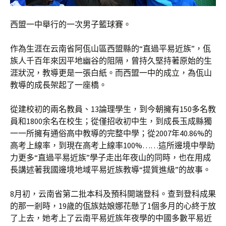
西盟一中舉行的一次男子籃球賽。
作為生涯在云南省阿佤山區西盟縣的“直過平易近族”，佤
族人千百年來因平地幽谷的阻隔，曾持久堅持著原始的生
涯狀況，教導更是一張白紙。而西盟一中的成立，為佤山
教導的成長架起了一座橋。
從建校初的兩名教員、13論理學生，到今朝擁有150多名教
員和1800余名在校生；從僅招收初中生，到成長玉成縣獨
一一所擁有通俗高中教導的完整中學；從2007年40.86%的
高考上線率，到現在高考上線率100%……這所邊境中學助
力更多“直過平易近族”學子走出年夜山的同時，也在用成
長講述著我國邊境地域平易近族教導“提質進級”的故事。
8月初，云南省第二批本科及預科開端登科。查到登科成果
的那一剎時，19歲的佤族姑娘娜花懸了1個多月的心終于放
了上去，她考上了云南平易近族年夜學的中國多數平易近