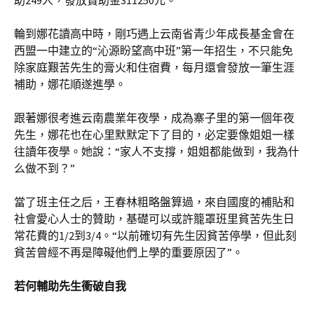
助249人，發放贊助金311250元。
輪到娜花讀高中時，剛巧遇上云南省青少年成長基金會在
西盟一中建立的“沁源盼望高中班”第一年招生，不只能免
除家庭艱苦先生的膏火和住宿費，每月還會發放一筆生涯
補助，娜花順遂進學。
跟著娜很考進云南農業年夜學，成為寨子里的第一個年夜
先生，娜花也在心里默默定下了目的，必定要像姐姐一樣
往讀年夜學。她說：“家人不支撐，姐姐都能做到，我為什
么做不到？”
當了班主任之后，王春林粗略盤算過，來自國度的補貼和
社會愛心人士的贊助，基礎可以或許籠罩班里貧苦先生日
常花費的1/2到3/4。“以前確切有先生因貧苦停學，但此刻
貧苦曾經不再是障礙他們上學的重要原因了”。
若何輔助先生衝破自我