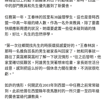
縣城從山上的勐卡鎮搬家到山下的勐梭鎮，那時，西盟一
中的部門教員和先生優先搬到了新黌舍。
任務第一年，王春林的班里有38論理學生，這也是昔時西
盟一中高一年級的總人數。作為一名外來教員，除了要盡
快順應新周遭的狀況，她還要處置一些從未碰到過的情
形，好比，先生的忽然停學。
“第一次往鄉間找先生的時辰還挺感愛好的。”王春林說，
那時一名擔負班長的男生被家長叫回家了，她和同事就一
路往了莫窩鄉莫窩村了解一下狀況情形。“往之后發明，他
家里確切挺艱苦。阿誰男生哭著想來唸書，家長逝世活分
歧意，感到把這么好的一個休息力關在黌舍，不消就很吃
虧。”
如許的情形，何開武在2003年到西盟一中任務之前常常碰
到。此前他曾在西盟縣年夜馬散村的一所只要一至四年級
的黌舍當過代課教員。