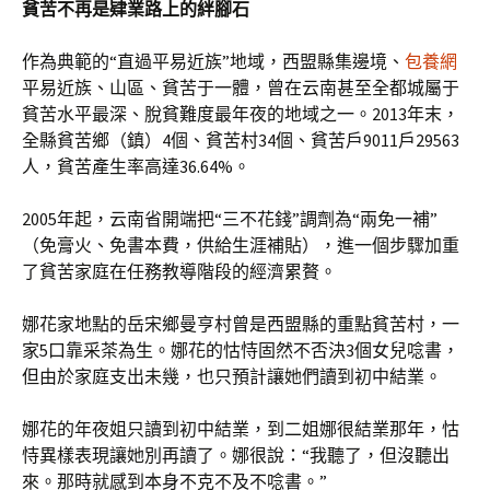
貧苦不再是肄業路上的絆腳石
作為典範的“直過平易近族”地域，西盟縣集邊境、
包養網
平易近族、山區、貧苦于一體，曾在云南甚至全都城屬于
貧苦水平最深、脫貧難度最年夜的地域之一。2013年末，
全縣貧苦鄉（鎮）4個、貧苦村34個、貧苦戶9011戶29563
人，貧苦產生率高達36.64%。
2005年起，云南省開端把“三不花錢”調劑為“兩免一補”
（免膏火、免書本費，供給生涯補貼），進一個步驟加重
了貧苦家庭在任務教導階段的經濟累贅。
娜花家地點的岳宋鄉曼亨村曾是西盟縣的重點貧苦村，一
家5口靠采茶為生。娜花的怙恃固然不否決3個女兒唸書，
但由於家庭支出未幾，也只預計讓她們讀到初中結業。
娜花的年夜姐只讀到初中結業，到二姐娜很結業那年，怙
恃異樣表現讓她別再讀了。娜很說：“我聽了，但沒聽出
來。那時就感到本身不克不及不唸書。”