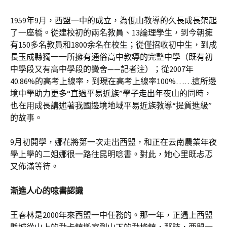
1959年9月，西盟一中的成立，為佤山教導的久長成長架起
了一座橋。從建校初的兩名教員、13論理學生，到今朝擁
有150多名教員和1800余名在校生；從僅招收初中生，到成
長玉成縣獨一一所擁有通俗高中教導的完整中學（既有初
中學段又有高中學段的黌舍——記者注）；從2007年
40.86%的高考上線率，到現在高考上線率100%……這所邊
境中學助力更多“直過平易近族”學子走出年夜山的同時，
也在用成長講述著我國邊境地域平易近族教導“提質進級”
的故事。
9月初開學，娜花將第一次走出西盟，和正在云南農業年夜
學上學的二姐娜很一路往昆明唸書。對此，她心里既忐忑
又佈滿等待。
漸進人心的唸書認識
王春林是2000年來西盟一中任務的。那一年，正遇上西盟