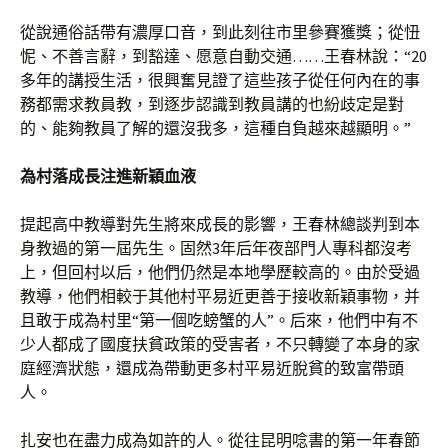
從說通俗話帶有濃厚口音，到此刻往市里參賽獲獎；從忸
怩、不善言辭，到豁達、愿意自動交通……王春林說：“20
多年的講授生活，很興奮見證了這些孩子從任何內在的事
務都需求教員教，到逐步認識到教員講的也紛歧定是對
的、能夠教員了解的還沒我多，這種自負越來越顯明。”
為村落成長注進新穎血液
提起高中教導對先生將來成長的影響，王春林總談判到本
身教過的第一屆先生。固然3年后年夜部門人專科都沒考
上，但回村以后，他們仍然是本地學歷較高的。由於受過
教導，他們相較于其他村平易近更善于接收新穎事物，并
且敢于成為村里“第一個吃螃蟹的人”。后來，他們中有不
少人都成了國度扶貧政策的受害者，不只轉變了本身的家
庭經濟狀態，還成為帶動更多村平易近脫貧的致富帶頭
人。
扎安也在盡力成為如許的人。從往昆明唸書的第一年春節