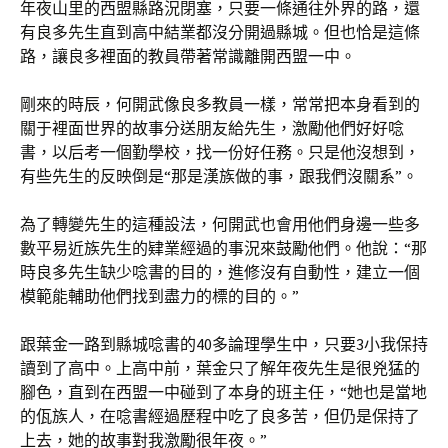
年夜山里的西盟縣路況閉塞，只要一條通往外界的路，還
有良多先生直到高中結業都沒分開過縣城。但也恰是這條
路，讓良多裡面的教員帶著常識離開西盟一中。
剛來的時辰，何開武像良多教員一樣，常常把本身看到的
關于裡面世界的故事分送朋友給先生，激勵他們好好唸
書，以后考一個勤學校，找一份好任務。只是他沒想到，
有些先生的反映倒是“那是漢族做的事，跟我們沒關系”。
為了轉變先生的這種設法，何開武也會用他們身邊一些多
數平易近族先生的肄業經過的事況來鼓勵他們。他說：“那
時良多先生缺少唸書的目的，進修沒有自動性，建立一個
模範能輔助他們找到盡力的標的目的。”
跟葉金一路到縣城唸書的40多論理學生中，只要3小我保持
讀到了高中。上高中前，葉金只了解年夜先生是很兇猛的
腳色，直到在西盟一中碰到了本身的班主任，“她也是當地
的佤族人，在唸書經過歷程中吃了良多苦，但仍是保持了
上去，她的故事對我激勵很年夜。”