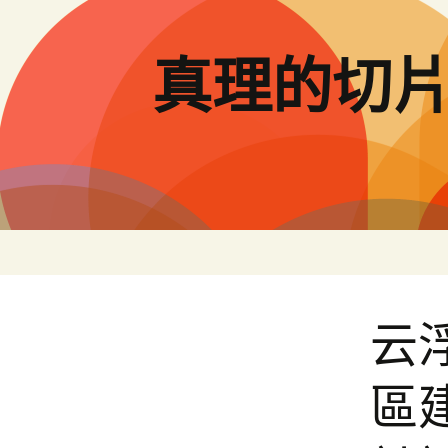
跳
至
主
真理的切
要
內
容
云
區