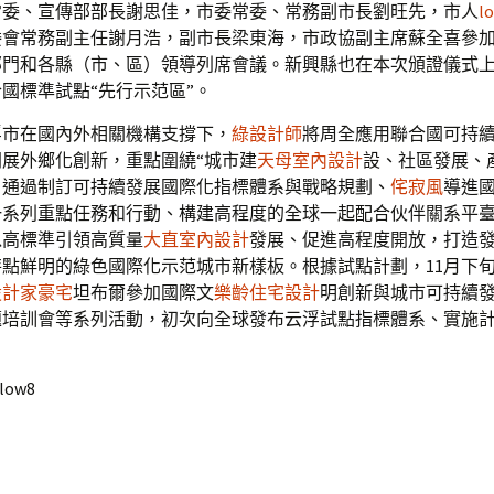
常委、宣傳部部長謝思佳，市委常委、常務副市長劉旺先，市人
l
委會常務副主任謝月浩，副市長梁東海，市政協副主席蘇全喜參
部門和各縣（市、區）領導列席會議。新興縣也在本次頒證儀式
國標準試點“先行示范區”。
浮市在國內外相關機構支撐下，
綠設計師
將周全應用聯合國可持
展外鄉化創新，重點圍繞“城市建
天母室內設計
設、社區發展、
，通過制訂可持續發展國際化指標體系與戰略規劃、
侘寂風
導進
一系列重點任務和行動、構建高程度的全球一起配合伙伴關系平
以高標準引領高質量
大直室內設計
發展、促進高程度開放，打造
點鮮明的綠色國際化示范城市新樣板。根據試點計劃，11月下
設計家豪宅
坦布爾參加國際文
樂齡住宅設計
明創新與城市可持續
題培訓會等系列活動，初次向全球發布云浮試點指標體系、實施
llow8