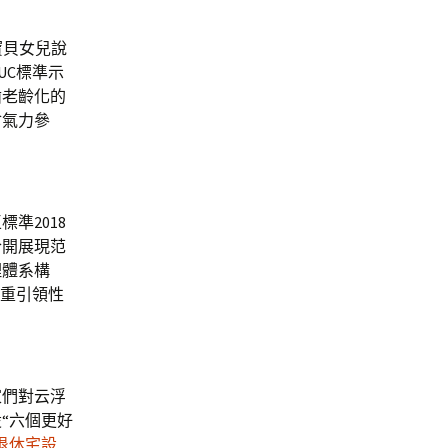
寶貝女兒說
UC標準示
齒老齡化的
會氣力參
準2018
合開展現范
理體系構
嚴重引領性
家們對云浮
“六個更好
退休宅設