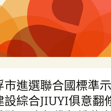
片
浮市進選聯合國標準
建設綜合JIUYI俱意翻