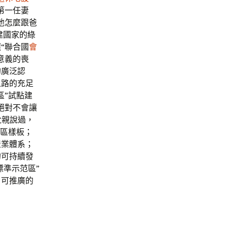
第一任妻
他怎麼跟爸
建國家的綠
“聯合國
會
意義的喪
的廣泛認
之路的充足
區”試點建
絕對不會讓
父親說過，
區樣板；
產業體系；
的可持續發
標準示范區”
、可推廣的