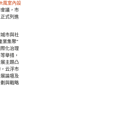
oft風室內設
加會議，市
上正式列進
續城市與社
產業集聚”
國際化治理
臺等舉措，
發展主題凸
旬，云浮市
發展論壇及
計劃與戰略