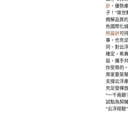
計
、優勢
子！”席
媽解品質的
色國際化
所設計
可
事，也充
同、對云
確定，希冀
設，攜手
你受辱的
席家要是幫
支撐云浮
充足發揮
“一千兩銀
試點為契
“云浮經驗