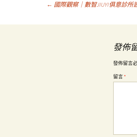
文
←
國際觀察｜數智JIUYI俱意診
章
導
發佈
覽
發佈留言
留言
*