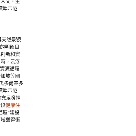
浮人文、生
標準示范
與天然景觀
”的明確目
懈創新和實
同時，云浮
和資源循環
新加坡等國
瓜多爾基多
標準示范
將充足發揮
階段
健康住
范區”建設
領域獲得衝