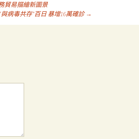
服務貿易描繪新圖景
“與病毒共存”百日 暴增16萬確診
→