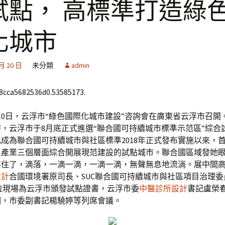
試點， 高標準打造綠
化城市
 月 20 日
未分類
admin
68cca5682536d0.53585173.
9月10日，云浮市“綠色國際化城市建設”咨詢會在廣東省云浮市召
，云浮市于8月底正式進選“聯合國可持續城市標準示范區”綜合
成為聯合國可持續城市與社區標準2018年正式發布實施以來，
、產業三個層面綜合開展現范建設的試點城市。聯合國區域發她
不住了，滴落，一滴一滴，一滴一滴，無聲無息地流淌。展中間
設計
合國環境署原司長、SUC聯合國可持續城市與社區項目治理
拉現場為云浮市頒發試點證書，云浮市委
中醫診所設計
書記盧榮
嫻，市委副書記楊驍婷等列席會議。