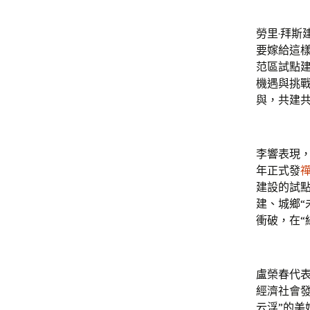
勞里·拜斯
要嫁給這樣
范區試點
機遇與挑
與，共建
李響表現，
年正式發
建設的試
建、城鄉“
衝破，在“
盧榮春代
經濟社會
云浮”的美