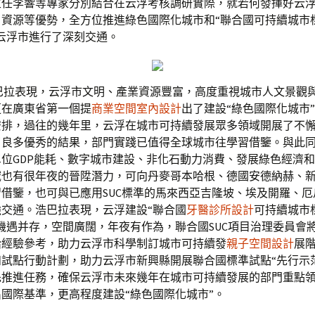
主任李響等專家分別結合在云浮考核調研實際，就若何發揮好云
、資源等優勢，全方位推進綠色國際化城市和“聯合國可持續城市
云浮市進行了深刻交通。
浩巴拉表現，云浮市文明、產業資源豐富，高度重視城市人文景觀
更在廣東省第一個提
商業空間室內設計
出了建設“綠色國際化城市
安排，過往的幾年里，云浮在城市可持續發展眾多領域開展了不
了良多優秀的結果，部門實踐已值得全球城市往學習借鑒。與此
位GDP能耗、數字城市建設、非化石動力消費、發展綠色經濟
域也有很年夜的晉陞潛力，可向丹麥哥本哈根、德國安德納赫、
借鑒，也可與已應用SUC標準的馬來西亞吉隆坡、埃及開羅、厄
交通。浩巴拉表現，云浮建設“聯合國
牙醫診所設計
可持續城市
機遇并存，空間廣闊，年夜有作為，聯合國SUC項目治理委員會
給經驗參考，助力云浮市科學制訂城市可持續發
親子空間設計
展
和試點行動計劃，助力云浮市新興縣開展聯合國標準試點“先行示
先推進任務，確保云浮市未來幾年在城市可持續發展的部門重點
國際基準，更高程度建設“綠色國際化城市”。