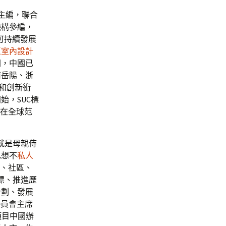
主編，聯合
機構參編，
可持續發展
區室內設計
朝，中國已
南岳陽、浙
和創新衝
始，SUC標
，在全球范
就是母親侍
也想不
私人
市、社區、
標、推進歷
計劃、發展
委員會主席
項目中國辦