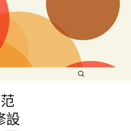
搜
尋
關
鍵
示范
字:
修設