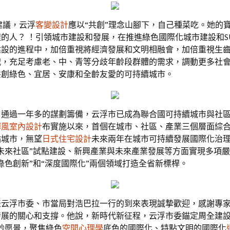
建議，云浮
客變設計
應以“共創”理念山腳下，自己種菜吃。她的
的人？ ！引領城市建設和發展，在推進綠色國際化城市建設和S
建設的進程中，加倍重視將經濟發展和文明相融會，加倍重視生
戰，充足考慮老、中、青等分歧年齡段群體的需求，調動更多社
共創綠色、宜居、安康和全齡友愛的可持續城市。
通過一年多的謀劃籌備，云浮市已成為聯合國可持續城市與社區標
禪風室內設計
布實施以來，首個在城市、社區、產業三個層面綜
點城市，無望
日式住宅設計
未來兩年在城市可持續發展國際化治
未來社區”試點建設、新興產業與未來產業發展等方面實現多項
綠色創新”和“深度國際化”兩個領域打造全省新標桿。
表云浮市委、市當局對浩巴拉一行的到來表現誠摯歡迎，感謝專
發展的關心和支撐。他說，新時代新征程，云浮市委錨定周全建設
妙愿景，聚焦綠色
空間心理學
底色的國際化、特點文明的國際化