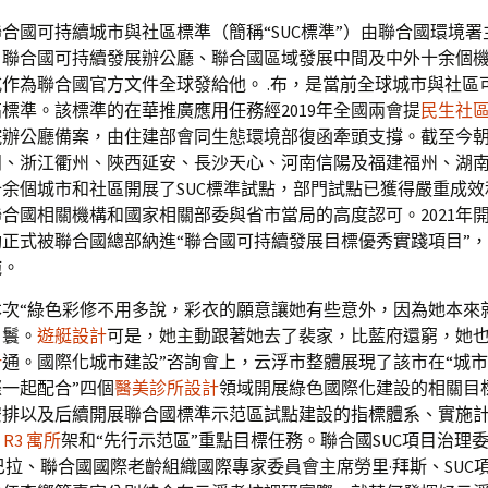
合國可持續城市與社區標準（簡稱“SUC標準”）由聯合國環境署
、聯合國可持續發展辦公廳、聯合國區域發展中間及中外十余個
正式作為聯合國官方文件全球發給他。 .布，是當前全球城市與社區
標準。該標準的在華推廣應用任務經2019年全國兩會提
民生社
院辦公廳備案，由住建部會同生態環境部復函牽頭支撐。截至今
田、浙江衢州、陜西延安、長沙天心、河南信陽及福建福州、湖
余個城市和社區開展了SUC標準試點，部門試點已獲得嚴重成效
合國相關機構和國家相關部委與省市當局的高度認可。2021年開
正式被聯合國總部納進“聯合國可持續發展目標優秀實踐項目”
施。
本次“綠色彩修不用多說，彩衣的願意讓她有些意外，因為她本來
丫鬟。
遊艇設計
可是，她主動跟著她去了裴家，比藍府還窮，她
計
通。國際化城市建設”咨詢會上，云浮市整體展現了該市在“城
一起配合”四個
醫美診所設計
領域開展綠色國際化建設的相關目
安排以及后續開展聯合國標準示范區試點建設的指標體系、實施
 R3 寓所
架和“先行示范區”重點目標任務。聯合國SUC項目治理
巴拉、聯合國國際老齡組織國際專家委員會主席勞里·拜斯、SUC