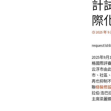
計
際
2025 年 9
requestId:
2025年
格國際評審
云浮市由此
市、社區
再也抑制
聯
綠裝修
拉伯·浩巴
主席梁麗