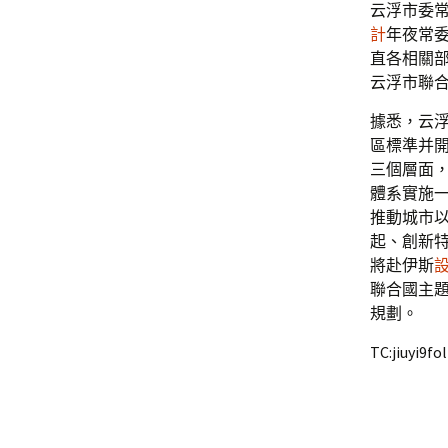
云浮市委
計
年夜常
直各相關
云浮市聯合
據悉，云
區標準并開
三個層面
體系實施
推動城市
起、創新特
將赴伊斯
聯合國主
規劃。
TC:jiuyi9fo