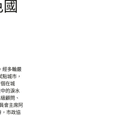
色國
開。經多輪嚴
試點城市，
首個在城
眼中的淚水
高級顧問、
委員會主席阿
春，市政協