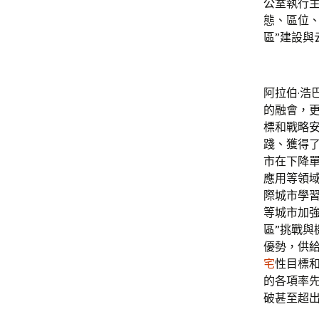
公室執行
態、區位
區”建設與
阿拉伯·
的融會，
標和戰略
踐、獲得
市在下降單
應用等領
際城市學習
等城市加強
區”挑戰與
優勢，供
宅
性目標
的各項率
破甚至超出