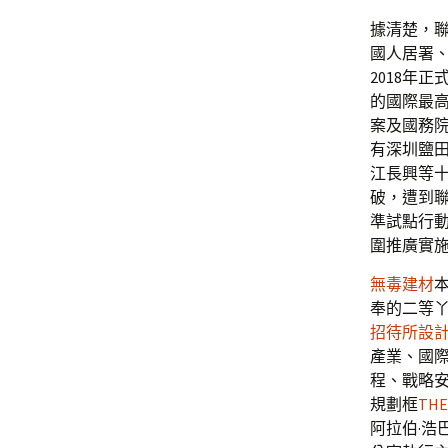
據清楚，聯
國人居署
2018年
的國際最高
案及國務
有深圳鹽
江長興等十
破，遭到聯
準試點行動
圍推廣實
無毒建材
奉的二等
招待所設
產業、國際
程、戰略
規劃框
THE
阿拉伯·浩