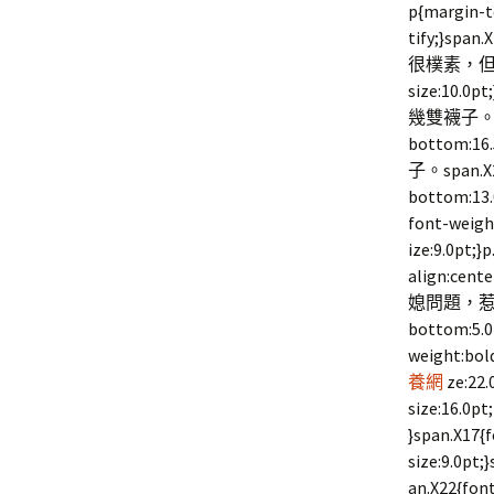
p{margin-t
tify;}
很樸素，但即
size:10
幾雙襪子。
bottom
子。span.X2{
bottom:13.
font-weight
ize:9.0pt;}p
align:cente
媳問題，惹他
bottom:5.0
weight:bold
養網
ze:22.
size:16.0pt
}span.X17{f
size:9.0pt;
an.X22{fon