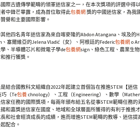
為國際古遺傳學範疇的領軍迷信家之一，在本次獎項的評選中得
候選者中鋒芒畢露，成為首位取得此
包養網
獎的中國迷信家，為我
得贊譽和主要國際影響。
他四名青年迷信家為來自喀麥隆的Abdon Atangana、埃及的He
an、塞爾維亞的Jelena Vladić（女）、阿根廷的Federic
包養網
o A
學、半導體芯片和微電子學de
包養網
sign、綠色工程、農業生
討和推行獲獎。
是結合國教科文組織自2022年起建立首個旨在推進STEM【迷信（Sc
巧（Te
包養
chnology）、工程（Engineering）、數學（Mathem
信家任務的國際獎項，每兩年頒布給五名從事STEM範疇任務的
表揚和嘉獎迷信家在國度、地域和全球層面所獲得的有利于推進
長和社會經濟成長的成績，進而增進STEM範疇的教導、迷信提
一起配合。