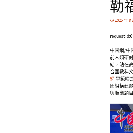
勒
2025 年 8
requestId:
中國網/中
前人類研
結，站在
合國教科
網
學範疇
因組構建
與順應題