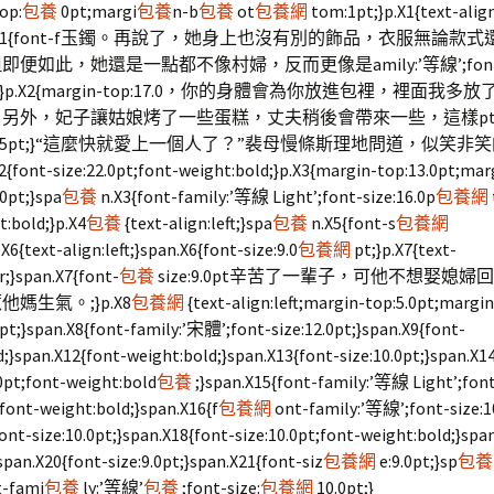
op:
包養
0pt;margi
包養
n-b
包養
ot
包養網
tom:1pt;}p.X1{text-align
span.X1{font-f玉鐲。再說了，她身上也沒有別的飾品，衣服無論款
便如此，她還是一點都不像村婦，反而更像是amily:’等線’;font
.0pt;}p.X2{margin-top:17.0，你的身體會為你放進包裡，裡面我
另外，妃子讓姑娘烤了一些蛋糕，丈夫稍後會帶來一些，這樣pt;ma
:16.5pt;}“這麼快就愛上一個人了？”裴母慢條斯理地問道，似笑非
font-size:22.0pt;font-weight:bold;}p.X3{margin-top:13.0pt;mar
0pt;}spa
包養
n.X3{font-family:’等線 Light’;font-size:16.0p
包養網
:bold;}p.X4
包養
{text-align:left;}spa
包養
n.X5{font-s
包養網
.X6{text-align:left;}span.X6{font-size:9.0
包養網
pt;}p.X7{text-
r;}span.X7{font-
包養
size:9.0pt辛苦了一輩子，可他不想娶媳婦
媽生氣。;}p.X8
包養網
{text-align:left;margin-top:5.0pt;margin
pt;}span.X8{font-family:’宋體’;font-size:12.0pt;}span.X9{font-
;}span.X12{font-weight:bold;}span.X13{font-size:10.0pt;}span.X14
0pt;font-weight:bold
包養
;}span.X15{font-family:’等線 Light’;fon
;font-weight:bold;}span.X16{f
包養網
ont-family:’等線’;font-size:1
ont-size:10.0pt;}span.X18{font-size:10.0pt;font-weight:bold;}spa
}span.X20{font-size:9.0pt;}span.X21{font-siz
包養網
e:9.0pt;}sp
包養
t-fami
包養
ly:’等線’
包養
;font-size:
包養網
10.0pt;}