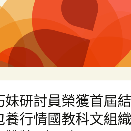
片
巧妹研討員榮獲首屆
包養行情國教科文組