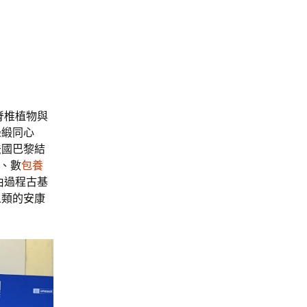
脊椎植物與
綠緞同心
法國巴黎結
、數
包養
由過程古基
人類的安康