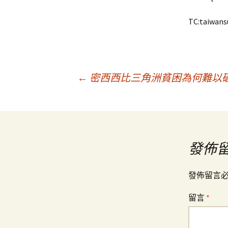
TC:taiwans
文
←
密西西比三角洲貧困為何難以破
章
導
發佈
覽
發佈留言
留言
*