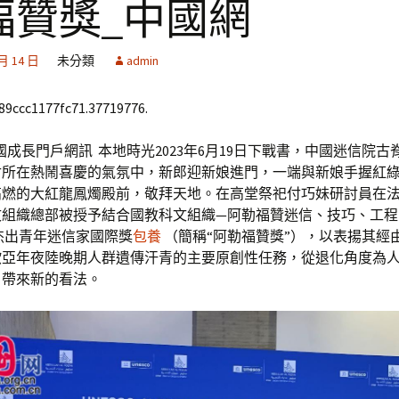
福贊獎_中國網
 月 14 日
未分類
admin
689ccc1177fc71.37719776.
國成長門戶網訊 本地時光2023年6月19日下戰書，中國迷信院古
討所在熱鬧喜慶的氣氛中，新郎迎新娘進門，一端與新娘手握紅
高燃的大紅龍鳳燭殿前，敬拜天地。在高堂祭祀付巧妹研討員在
文組織總部被授予結合國教科文組織—阿勒福贊迷信、技巧、工程
杰出青年迷信家國際獎
包養
（簡稱“阿勒福贊獎”），以表揚其經
歐亞年夜陸晚期人群遺傳汗青的主要原創性任務，從退化角度為
目帶來新的看法。