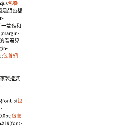
:jus
包養
式還是顏色都
-
多放了一雙鞋和
rgin-
笑的看著兒
gin-
t;
包養網
回家製造婆
-
{font-si
包
t-
0.0pt;
包養
n.X19{font-