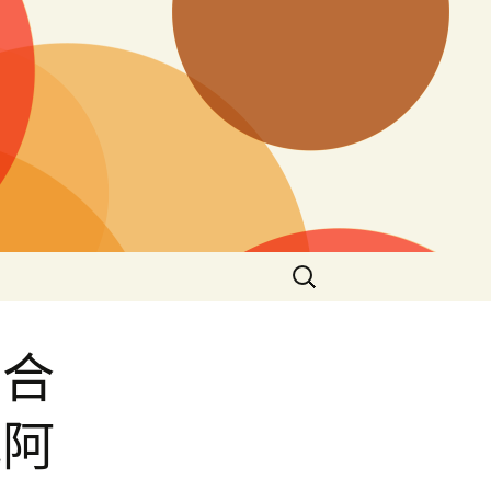
搜
尋
關
鍵
結合
字:
織阿