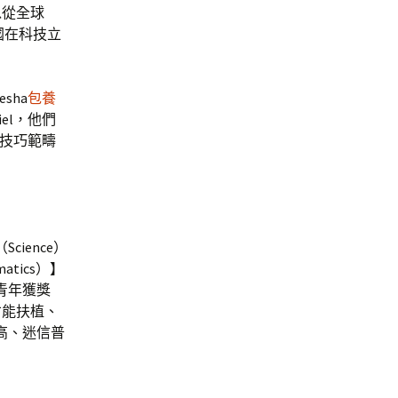
以從全球
國在科技立
sha
包養
riel，他們
物技巧範疇
ience）
atics）】
青年獲獎
才能扶植、
高、迷信普