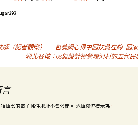
ugar293
解（記者觀察）_一包養網心得中國扶貧在線_國
湖北谷城：08靠設計視覺堰河村的五代民
留言
必須填寫的電子郵件地址不會公開。
必填欄位標示為
*