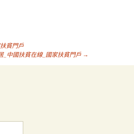
家扶貧門戶
居_中國扶貧在線_國家扶貧門戶
→