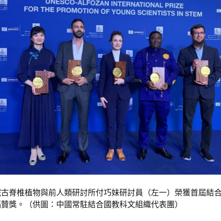
院古脊椎植物與前人類研討所付巧妹研討員（左一）榮獲首屆結
福贊獎。（供圖：中國常駐結合國教科文組織代表團）