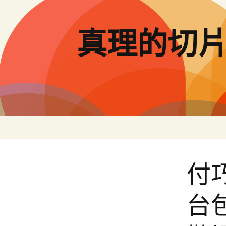
跳
至
主
真理的切
要
內
容
付
台