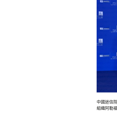
中國迷信
組織阿勒