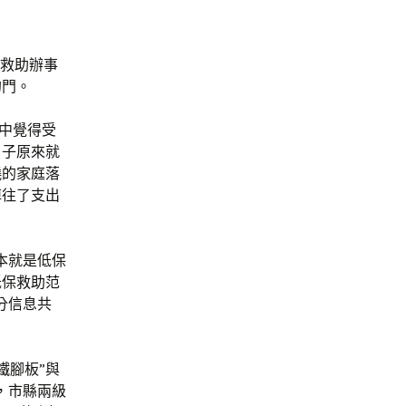
會救助辦事
的門。
文中覺得受
日子原來就
饒的家庭落
掉往了支出
本就是低保
低保救助范
分信息共
鐵腳板”與
，市縣兩級