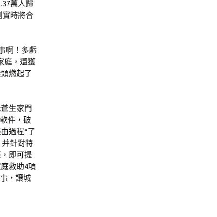
37萬人歸
測實時將合
事啊！多虧
家庭，還獲
從頭燃起了
老蒼生家門
證軟件，破
由過程“了
，并針對特
臺，即可提
庭救助4項
辦事，讓城