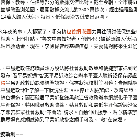
醫保、教導、住建等部分的數據交流比對。截至今朝，全市將51.
齒靜態監測范圍，展開數據交流比對250.3萬條次，經由過程監
1.4萬人歸入低保、特困、低保邊沿等低支出范圍。
么年夜的事，人都蒙了，哪有精
包養網 花圃
力再往研討低保這些
動相助、上門打點。”魯文中告知記者，他們不只被從頭歸入低保
0元姑且救助金。現在，李殿偉曾經基礎痊愈，夫妻倆對將來生涯
地，平易近政任務職員想方設法將社會救助政策和便捷辦事送到
發布“看平易近通”智惠平易近政綜合辦事平臺人臉辨認保存認
心得
平易近政救助範疇標準認證、保存狀況核對等困難；青岡縣經
平易近政”和“了解一下狀況生涯”APP停止人臉辨認、及時認證
給綠色通道；蘭西縣居平易近登錄黑龍江省政務辦事網綏化子平
低生涯保證、特困職員救助贍養、姑且救助和最低生涯保證邊沿家
了艱苦群眾社會救助“不會晤”請求。自動伸出援手、貼心精準
群眾逼真感觸感染到平易近政掛念觸手可及、“救”在身邊。
務軌制——