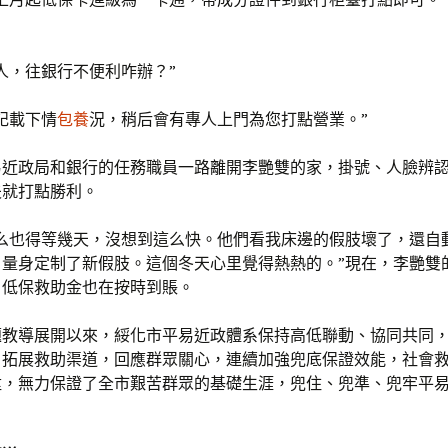
。
人，往銀行不便利咋辦？”
記載下情
包養
況，稍后會有專人上門為您打點營業。”
易近政局和銀行的任務職員一路離開李艷雙的家，掛號、人臉辨
夫就打點勝利。
怎么也得等幾天，沒想到這么快。他們看我床邊的假肢壞了，還自
，量身定制了新假肢。這個冬天心里覺得熱熱的。”現在，李艷雙
，低保救助金也在按時到賬。
題教導展開以來，綏化市平易近政體系保持高低聯動、協同共同
，拓展救助渠道，回應群眾關心，連續加強兜底保證效能，社會
陞，無力保證了全市艱苦群眾的基礎生涯，兜住、兜準、兜牢平