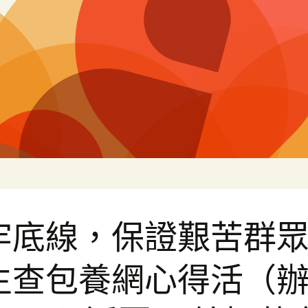
片
牢底線，保證艱苦群
生查包養網心得活（