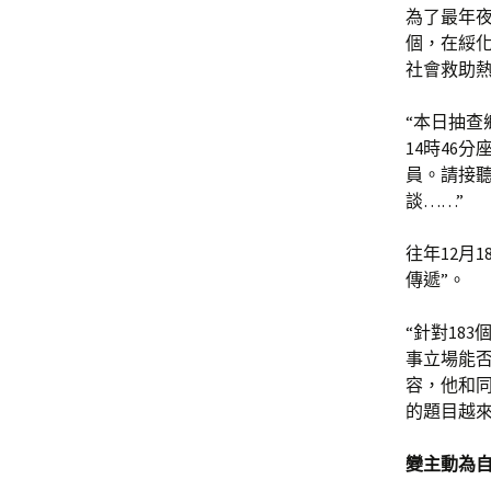
為了最年夜
個，在綏
社會救助
“本日抽查
14時46
員。請接
談……”
往年12月
傳遞”。
“針對18
事立場能
容，他和
的題目越
變主動為自