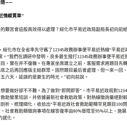
道——
近情縱貫車”
雙的艱苦會這般高效得以處理？綏化市平易近政局副局長初向前
5月，綏化市在全省率先守舊了12345政務辦事便平易近熱線“平易
席。“我們在調研中發明，良多蒼生撥打12345政務辦事便平易近
題目，實在并不復雜。在專家坐席建立之前，客服需求將題目先
謎底之后再回應版主給群眾。固然題目最后會處理，但一來一回
要五六天，延誤的是蒼生的時光。”初向前說。
想要做好卻不不難。為了做到“即問即答”，市平易近政局對1234
會救助營業培訓，并依據最新社會救助政策，對熱線徵詢量絕對
剖析、梳理細化，收拾出“平易近政社會救助範疇罕見題目100問
，社會救助類徵詢事項在線答復率由80%晉陞至95%以上，施展
的感化。