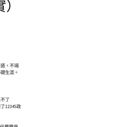
實）
渠道，不竭
基礎生涯。
出不了
2345政
”任務職員