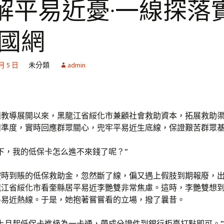
 解平易近憂·一線探落
中國網
 月 5 日
未分類
admin
題教導展開以來，黑龍江省綏化市兼顧社會救助資本，拓展救助
精準度，實時回應群眾關心，兜牢平易近生底線，保證艱苦群眾
下，我的低保卡怎么進不來錢了呢？”
按時到賬的低保救助金，忽然斷了線，偏又遇上假肢到期報廢，
江省綏化市看奎縣居平易近李艷雙非常焦慮。這時，李艷雙想到了1
平易近熱線。于是，她抱著嘗嘗看的立場，撥了曩昔。
上月起低保卡進級為一卡通，帶成分證件到銀行柜臺打點即可。