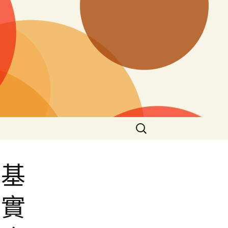
搜
尋
關
鍵
眾基
字:
辦實