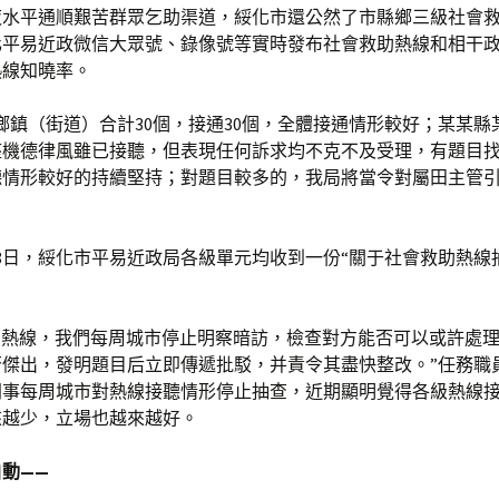
水平通順艱苦群眾乞助渠道，綏化市還公然了市縣鄉三級社會救助
化平易近政微信大眾號、錄像號等實時發布社會救助熱線和相干
熱線知曉率。
鄉鎮（街道）合計30個，接通30個，全體接通情形較好；某某縣
分座機德律風雖已接聽，但表現任何訴求均不克不及受理，有題目
聽情形較好的持續堅持；對題目較多的，我局將當令對屬田主管
18日，綏化市平易近政局各級單元均收到一份“關于社會救助熱線
3個熱線，我們每周城市停止明察暗訪，檢查對方能否可以或許處
否傑出，發明題目后立即傳遞批駁，并責令其盡快整改。”任務職
同事每周城市對熱線接聽情形停止抽查，近期顯明覺得各級熱線
來越少，立場也越來越好。
動——