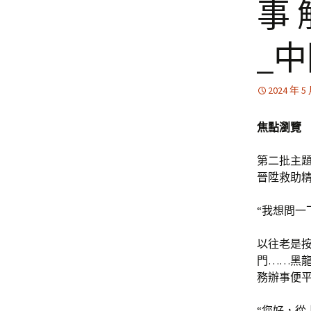
事
_
2024 年 5
焦點瀏覽
第二批主
晉陞救助
“我想問一
以往老是
門……黑龍
務辦事便
“您好，從