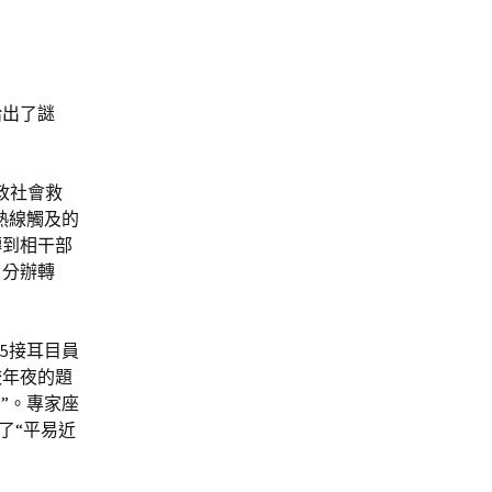
給出了謎
近政社會救
熱線觸及的
轉到相干部
、分辦轉
5接耳目員
較年夜的題
”。專家座
了“平易近