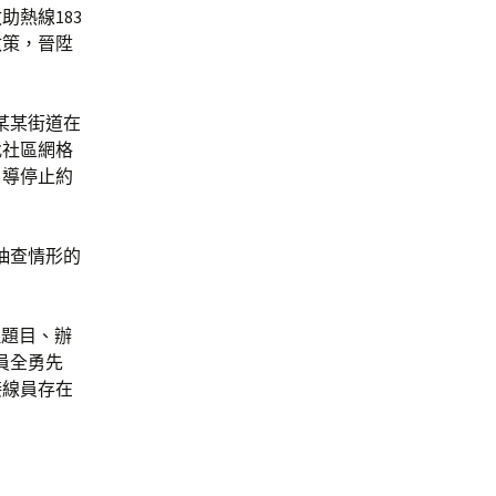
熱線183
政策，晉陞
某某街道在
找社區網格
引導停止約
抽查情形的
理題目、辦
員全勇先
接線員存在