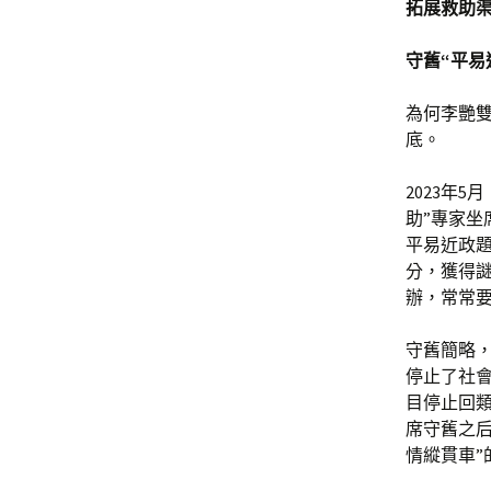
拓展救助渠
守舊“平易
為何李艷
底。
2023年
助”專家坐
平易近政
分，獲得
辦，常常
守舊簡略，
停止了社
目停止回類
席守舊之后
情縱貫車”