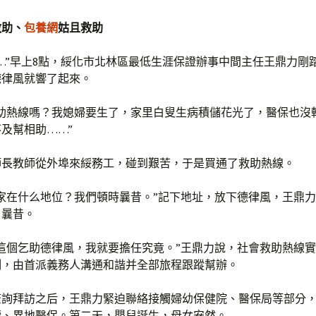
救助、
包養網
姑且救助
…”早上8點，綏化市北林區最低生涯保證辦事中間主任王鼎力剛
德律風就響了起來。
救助熱線嗎？我媳婦要生了，家里白叟生病積儲花光了，醫保也沒
及幫相助……”
師長教師從外埠來綏務工，碰到艱苦，于是買通了救助熱線。
家在什么地位？我們頓時曩昔。”記下地址，放下德律風，王鼎
了曩昔。
這個乞助德律風，我就要擔任究竟。”王鼎力說，社會救助熱線實
制，由首派義務人溝通和諧并全部旅程跟蹤幫辦。
查詢拜訪之后，王鼎力緊迫聯絡接觸婦幼保健院、醫保局等部分
續、異地醫保。第二天，嬰兒誕生，母女安然。