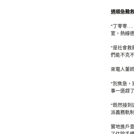
通順急難
“丁零零…
室，熱線
“是社會
們能不克不
來電人董
“別焦急，
事一道趕
“既然接到
派義務軌
實地進戶
了住院手