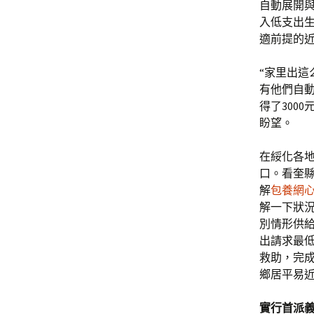
自動展開與
入低支出生
適前提的近
“家里出這
有他們自
得了300
盼望。
在綏化各
口。看奎縣
解
包養網
解一下狀況
別情形供
出請求最
救助，完成
鄉居平易近
實行首派義