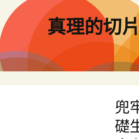
跳
至
主
真理的切
要
內
容
兜
礎