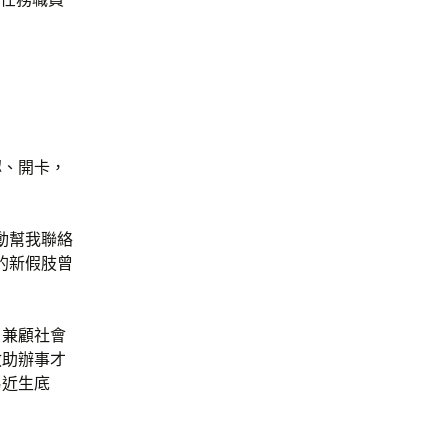
認、開卡，
動幫我聯絡
的新假肢曾
，兼顧社會
救助辦事才
易近生底