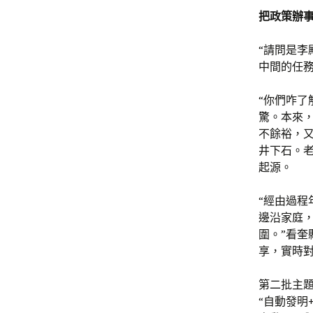
把政策辦
“請問是李
中間的任
“你們咋了
驚。本來
不餘裕，
井下石。
起源。
“經由過
邊沿家庭
圍。”看
享，實時
第二批主題
“自動發明