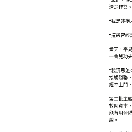
清楚作答
“我是殘疾
“這邊曾經
當天，平
一會兒功
“我沉思
接觸殘聯
經奉上門
第二批主
救助資本
能有用晉
線。