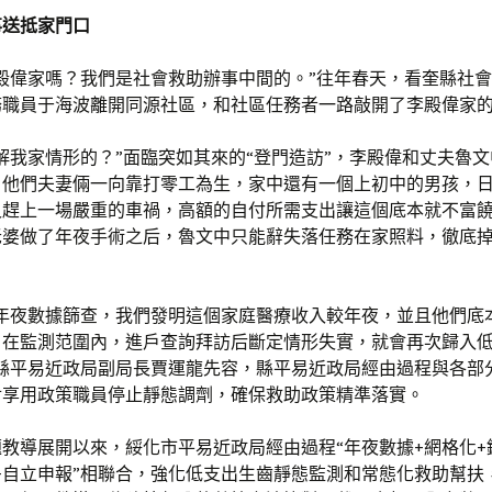
事送抵家門口
殿偉家嗎？我們是社會救助辦事中間的。”往年春天，看奎縣社
務職員于海波離開同源社區，和社區任務者一路敲開了李殿偉家
解我家情形的？”面臨突如其來的“登門造訪”，李殿偉和丈夫魯
，他們夫妻倆一向靠打零工為生，家中還有一個上初中的男孩，
又趕上一場嚴重的車禍，高額的自付所需支出讓這個底本就不富
老婆做了年夜手術之后，魯文中只能辭失落任務在家照料，徹底
程年夜數據篩查，我們發明這個家庭醫療收入較年夜，並且他們底
，在監測范圍內，進戶查詢拜訪后斷定情形失實，就會再次歸入
奎縣平易近政局副局長賈運龍先容，縣平易近政局經由過程與各部
對享用政策職員停止靜態調劑，確保救助政策精準落實。
教導展開以來，綏化市平易近政局經由過程“年夜數據+網格化+
+自立申報”相聯合，強化低支出生齒靜態監測和常態化救助幫扶