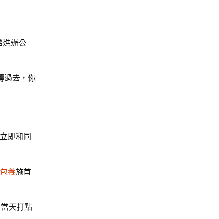
踏進辦公
轉過去，你
力立即和同
包養
施首
，當天打點