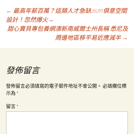
文
←
最高年薪百萬？這類人才急缺JIUYI俱意空間
設計！忽然爆火→
甜心寶貝專包養網澳新南威爾士州長稱 悉尼及
章
周邊地區移平易近應減半
→
導
覽
發佈留言
發佈留言必須填寫的電子郵件地址不會公開。
必填欄位標
示為
*
留言
*