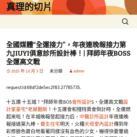
跳
真理的切片
至
主
搜
要
尋
內
關
容
鍵
全國媒體“全運接力”，年夜連晚報接力第
字:
九JIUYI俱意診所設計棒！| 拜師年夜BOSS
全運高文戰
2025 年 10 月 3 日
未分類
admin
requestId:68df2de5ec2f83.27785735.
十五運·十五城！“拜師年夜BOS
會所設計
S，全運高文戰
設
計家豪宅
”
老屋翻新
！十五運會和殘特奧會倒計時，全運燃
起來啦！在羊城晚報發起接力后，
中醫診所設計
年夜連晚
報接過第九棒，
養生住宅
明天，火種
天母室內設計
傳到年
彩修臉色蒼白地看著同樣沒有血色的少女，嚇得快要暈過