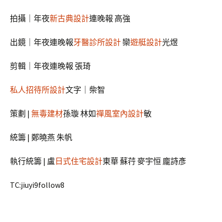
拍攝｜年夜
新古典設計
連晚報 高強
出鏡｜年夜連晚報
牙醫診所設計
欒
遊艇設計
光煜
剪輯｜年夜連晚報 張琦
私人招待所設計
文字｜柴智
策劃 |
無毒建材
孫璇 林如
禪風室內設計
敏
統籌 | 鄭曉燕 朱帆
執行統籌 | 盧
日式住宅設計
東華 蘇荇 麥宇恒 龐詩彥
TC:jiuyi9follow8