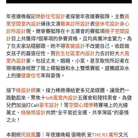
年夜連晚報記
樂齡住宅設計
者探營年夜連賽艇隊，主教
商
業空間室內設計
練孫文濤
醫美診所設計
表
退休宅設計
身心
診所設計
現，遼寧賽艇隊在十五運會的賽艇項
親子空間設
計
目上共獲得7個單項的參賽資格，且均具備沖金實力。為
了在夫家站穩腳跟，她不得
客變設計
不改變自己，收起做
女孩子的囂張任性，努
民生社區室內設計
力去討好大
大直
室內設計
家，包括丈夫，姻親，小泵，甚至取悅所記者在
現場親身經歷了陸上模擬器和水上雙槳賽艇，感觸感染水
上的速
健康住宅
率與豪情。
接下
綠設計師
來，接力棒將傳給更多兄弟媒體，讓我們一
路動起來，聚焦十
loft風室內設計
五運會和殘特奧會，為健
兒們加油打Call
豪宅設計
！等
空間心理學
待賽場上的光線
萬丈，
綠裝修設計
共燃“全平易近全運、共享灣區”的豪情
之火！
本期統
侘寂風
籌｜年夜連晚報 張曉帆 安
THE R3 寓所
文元