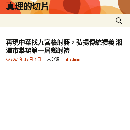
跳
真理的切片
至
主
搜
要
尋
內
關
容
鍵
再現中華找九宮格射藝，弘揚傳統禮義 湘
字:
潭市舉辦第一屆鄉射禮
2024 年 12 月 4 日
未分類
admin