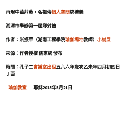
再現中華射藝，弘揚傳
個人空間
統禮義
湘潭市舉辦第一屆鄉射禮
作者：米振華（湖南工程學院
瑜伽場地
教師）
小樹屋
來源：作者授權 儒家網 發布
時間：孔子二
會議室出租
五六六年歲次乙未年四月初四日
丁酉
瑜伽教室
耶穌2015年5月21日