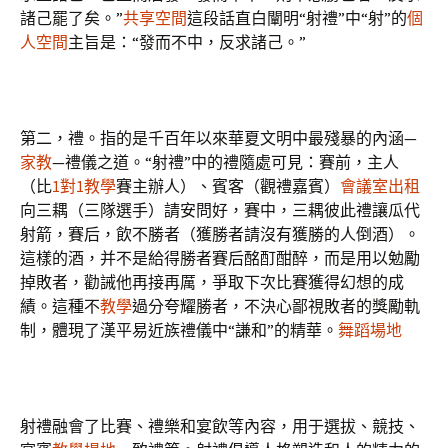
諸己罷了矣。”
共享空間
這段話直白闡明“射禮”中“射”的
個
人空間
主旨是：“發而不中，反求諸己。”
第二，禮。指的是千百年以來華夏文明中最殘暴的內涵—
家教
—禮儀之道。“射禮”中的禮隨處可見：賽前，主人
（比
1對1教學
賽主辦人）、賓客（觀禮嘉賓）
會議室出租
向三耦（三隊選手）請安問好，賽中，三耦彼此禮讓瓜代
射箭，賽后，飲不勝者（獲勝者請沒有獲勝的人倒酒）。
這樣的酒，并不是給得勝者賽后酩酊酣醉，而是用以勉勵
掉敗者，勸誡他再接再厲，爭取下次比賽獲得幻想的成
績。這種不
教學
過分夸耀勝者，不決心鄙視敗者的獎勵軌
制，體現了漢平易近族禮儀中“謙和”的精華。
舞蹈場地
射禮融會了比賽、禮樂和宴飲等內容，用于選拔、競技、