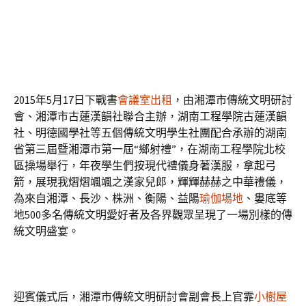
2015年5月17日下戰書
會議室出租
，由湘潭市傳統文明研討
會、湘潭市古蓮漢韻社聯合主辦，湖南工程學院古蓮漢韻
社、明德國學社等五個傳統文明學生社團配合承辦的湖南
省第三屆暨湘潭市第一屆“鄉射禮”，在湖南工程學院北校
區操場舉行，年夜學生們按現代禮儀身著漢服，拿起弓
箭，展現我熠熠颯颯之漢家兒郎，輝輝赫赫之中華禮儀，
為來自湘潭、長沙、株洲、衡陽、益陽
瑜伽場地
、婁底等
地500多名傳統文明愛好者及各界觀眾呈現了一場別樣的傳
統文明盛宴。
迎賓儀式后，湘潭市傳統文明研討會副會長上官霏
小樹屋