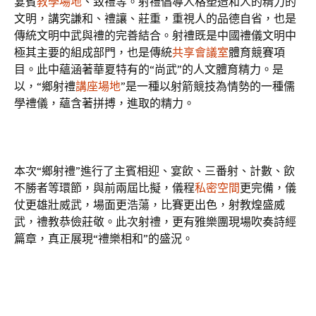
宴賓
教學場地
、致禮等。射禮倡導人格塑造和人的精力的
文明，講究謙和、禮讓、莊重，重視人的品德自省，也是
傳統文明中武與禮的完善結合。射禮既是中國禮儀文明中
極其主要的組成部門，也是傳統
共享會議室
體育競賽項
目。此中蘊涵著華夏特有的“尚武”的人文體育精力。是
以，“鄉射禮
講座場地
”是一種以射箭競技為情勢的一種儒
學禮儀，蘊含著拼搏，進取的精力。
本次“鄉射禮”進行了主賓相迎、宴飲、三番射、計數、飲
不勝者等環節，與前兩屆比擬，儀程
私密空間
更完備，儀
仗更雄壯威武，場面更浩蕩，比賽更出色，射教煌盛威
武，禮教恭儉莊敬。此次射禮，更有雅樂團現場吹奏詩經
篇章，真正展現“禮樂相和”的盛況。