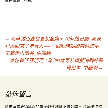
責任編輯：姚遠
文
←
新華甜心查包養網全媒＋·川躲線日誌 | 高原
村落回來了年青人——一個躲族姑娘帶傳統手
工藝走出幽谷_中國網
章
查包養活靈活現！歐洲9歲男孩模擬海鷗啼聲
得冠軍_中國網
→
導
覽
發佈留言
發佈留言必須填寫的電子郵件地址不會公開。
必填欄位標