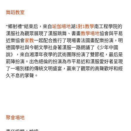
舞蹈教室
“鄉射禮”結束后，來自
瑜伽場地
湖
1對1教學
南工程學院的
漢服社為觀眾展現了漢服跳舞、書畫
教學場地
協會與平易
近樂協會
家教
一起配合進行了現場書法國畫配樂扮演，明
德國學社與今朝文學社身著漢服一路朗誦了《少年中國
說》，來自湘潭年夜學的武術團隊扮演了雙節棍，最后是
箭陣扮演。出色絕倫的扮演為市平易近和漢服愛好者呈現
了一場別樣的傳統文明盛宴，贏來了觀眾的高聲歡呼和經
久不息的掌聲。
聚會場地