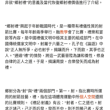
非就“鄉射禮”的意義及當代恢復鄉射禮價值進行了介紹。
“鄉射禮”興起于年齡戰國時代，是一種帶有禮儀性質的射
箭比賽，每年年齡兩季舉行，融
教學
會了比賽、禮樂和宴
飲等內容，是中國禮儀文明中極其主要的組成部門。在中
國傳統儒家文明中，射屬于六藝之一，孔子在《論語》中
說“正人無所爭，必也射乎，揖躟而升，下而飲，其爭也正
人。”通過“禮”的情勢，將這一武藝晉陞為謙和養性，修身
自律的正人之道。于是，揖讓周旋，合樂發矢而成為射
禮。
鄉射分為“射”與“禮”兩個部門。第一，射。指比賽時所運
用的射箭技藝，禮，指在這項體育運動中所
個人空間
遵照
的比賽規則。《禮記·射義》有云：“射者，仁之道也。射
求正諸己，己正而后發，發而不中，則不怨勝己者，反求