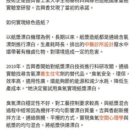
技術正是由齊魯工業大學生物基材料與綠色造紙國家重點
實驗室研發。吉興香兌現了當初的承諾。
如何實現綠色造紙？
以紙漿漂白機理為例，長期以來，紙漿造紙都是通過含氯
漂劑進行漂白，生產耗時長，排出的
中醫診所設計
廢水中
還帶著有機鹵化物，對環境造成一定的危害。
2010年，吉興香開始對紙漿漂白技術進行科研攻關，通過
實驗找尋含氯漂
養生住宅
劑的替代品。“臭氧安全、環保，
效率高，適用性廣，還能夠節約能源和減少水耗，降低生
產成本。”她決定嘗試用臭氧實現紙漿漂白。
臭氧漂白穩定性不好，對工藝控制要求較高，與紙漿混合
過程中經常因為攪拌不均勻影響漂白質量。吉興香創新攪
拌方法，通過側攪、平攪的方式，實現臭氧
空間心理學
與
紙漿的均勻混合，將紙漿快速漂白。