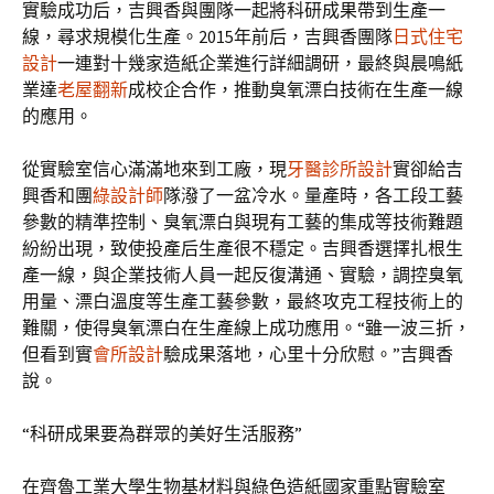
實驗成功后，吉興香與團隊一起將科研成果帶到生產一
線，尋求規模化生產。2015年前后，吉興香團隊
日式住宅
設計
一連對十幾家造紙企業進行詳細調研，最終與晨鳴紙
業達
老屋翻新
成校企合作，推動臭氧漂白技術在生產一線
的應用。
從實驗室信心滿滿地來到工廠，現
牙醫診所設計
實卻給吉
興香和團
綠設計師
隊潑了一盆冷水。量產時，各工段工藝
參數的精準控制、臭氧漂白與現有工藝的集成等技術難題
紛紛出現，致使投產后生產很不穩定。吉興香選擇扎根生
產一線，與企業技術人員一起反復溝通、實驗，調控臭氧
用量、漂白溫度等生產工藝參數，最終攻克工程技術上的
難關，使得臭氧漂白在生產線上成功應用。“雖一波三折，
但看到實
會所設計
驗成果落地，心里十分欣慰。”吉興香
說。
“科研成果要為群眾的美好生活服務”
在齊魯工業大學生物基材料與綠色造紙國家重點實驗室