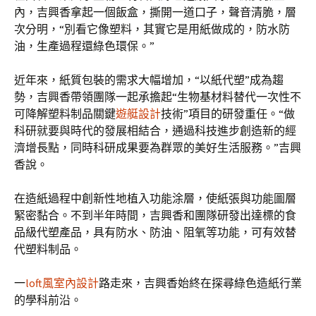
內，吉興香拿起一個飯盒，撕開一道口子，聲音清脆，層
次分明，“別看它像塑料，其實它是用紙做成的，防水防
油，生產過程還綠色環保。”
近年來，紙質包裝的需求大幅增加，“以紙代塑”成為趨
勢，吉興香帶領團隊一起承擔起“生物基材料替代一次性不
可降解塑料制品關鍵
遊艇設計
技術”項目的研發重任。“做
科研就要與時代的發展相結合，通過科技進步創造新的經
濟增長點，同時科研成果要為群眾的美好生活服務。”吉興
香說。
在造紙過程中創新性地植入功能涂層，使紙張與功能圖層
緊密黏合。不到半年時間，吉興香和團隊研發出達標的食
品級代塑產品，具有防水、防油、阻氧等功能，可有效替
代塑料制品。
一
loft風室內設計
路走來，吉興香始終在探尋綠色造紙行業
的學科前沿。