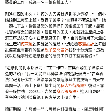
藝員的工作，成為一名一線造紙工人。
剛進車間沒多久，年輕的吉興香就遭到不少質疑：“一個小
姑娘到工廠里上班，受得了苦嗎？”吉興香不著急辯解，她
一頭扎下去，從最基礎的設備操作與維護工作干起。靠著
扎實的專業知識背景，個把月的工夫，她就對生產線上各
道工序熟稔于心。在造紙廠工作3年，吉興香積累了大量紙
張生產和
侘寂風
設備維護的經驗，“造紙機
客變設計
上每個
設備甚至零部件的型號
親子空間設計
我都十分清楚，這為
我以后從事綠色造紙技術的研究工作打下堅實基礎。”
“造紙耗能耗水都很高。”在工作中，吉興香萌生了繼續深
造的念頭，“我一定能找到科學環保的造紙辦法。”吉興香
決定報考研究生，繼續學習制漿造紙與生物技術。白天在
車間干活，晚上下班后擠出時間
私人招待所設計
復習。靠
著一股拼勁，2003年，吉興香
身心診所設計
進入山東輕工
業學院攻讀制漿造紙工程專業碩士研究生。
讀研期間，吉興香一門心思撲在科研實驗上，開展對制漿