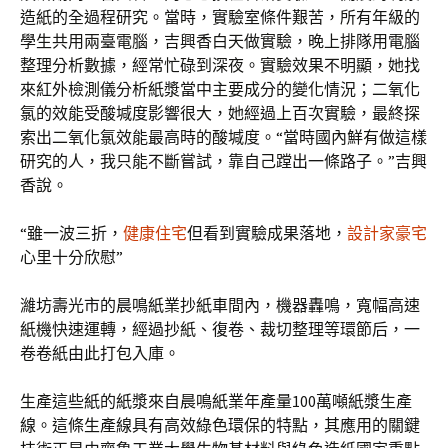
造紙的全過程研究。當時，實驗室條件艱苦，所有年級的
學生共用兩臺電腦，吉興香白天做實驗，晚上排隊用電腦
整理分析數據，經常忙碌到深夜。實驗效果不明顯，她找
來紅外檢測儀分析紙漿當中主要成分的變化情況；二氧化
氯的效能受酸堿度影響很大，她經過上百次實驗，最終探
索出二氧化氯效能最高時的酸堿度。“當時國內鮮有做這樣
研究的人，我只能不斷嘗試，靠自己蹚出一條路子。”吉興
香說。
“雖一波三折，
健康住宅
但看到實驗成果落地，
設計家豪宅
心里十分欣慰”
濰坊壽光市的晨鳴紙業抄紙車間內，機器轟鳴，寬幅高速
紙機快速運轉，經過抄紙、復卷、裁切整理等環節后，一
卷卷紙由此打包入庫。
生產這些紙的紙漿來自晨鳴紙業年產量100萬噸紙漿生產
線。這條生產線具有高效綠色環保的特點，其應用的關鍵