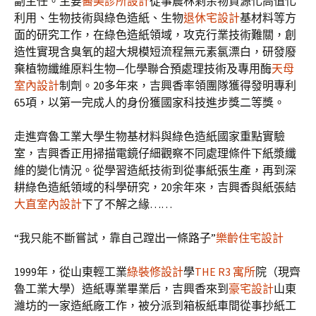
副主任。主要
醫美診所設計
從事農林剩余物資源化高值化
利用、生物技術與綠色造紙、生物
退休宅設計
基材料等方
面的研究工作，在綠色造紙領域，攻克行業技術難關，創
造性實現含臭氧的超大規模短流程無元素氯漂白，研發廢
棄植物纖維原料生物—化學聯合預處理技術及專用酶
天母
室內設計
制劑。20多年來，吉興香率領團隊獲得發明專利
65項，以第一完成人的身份獲國家科技進步獎二等獎。
走進齊魯工業大學生物基材料與綠色造紙國家重點實驗
室，吉興香正用掃描電鏡仔細觀察不同處理條件下紙漿纖
維的變化情況。從學習造紙技術到從事紙張生產，再到深
耕綠色造紙領域的科學研究，20余年來，吉興香與紙張結
大直室內設計
下了不解之緣……
“我只能不斷嘗試，靠自己蹚出一條路子”
樂齡住宅設計
1999年，從山東輕工業
綠裝修設計
學
THE R3 寓所
院（現齊
魯工業大學）造紙專業畢業后，吉興香來到
豪宅設計
山東
濰坊的一家造紙廠工作，被分派到箱板紙車間從事抄紙工