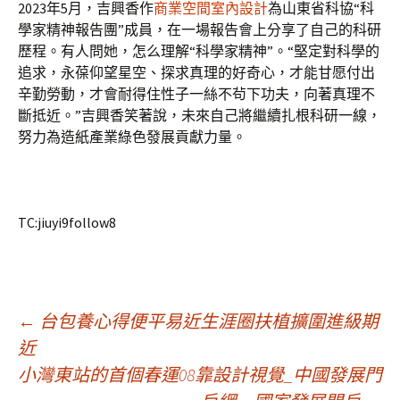
2023年5月，吉興香作
商業空間室內設計
為山東省科協“科
學家精神報告團”成員，在一場報告會上分享了自己的科研
歷程。有人問她，怎么理解“科學家精神”。“堅定對科學的
追求，永葆仰望星空、探求真理的好奇心，才能甘愿付出
辛勤勞動，才會耐得住性子一絲不茍下功夫，向著真理不
斷抵近。”吉興香笑著說，未來自己將繼續扎根科研一線，
努力為造紙產業綠色發展貢獻力量。
TC:jiuyi9follow8
文
←
台包養心得便平易近生涯圈扶植擴圍進級期
近
小灣東站的首個春運08靠設計視覺_中國發展門
章