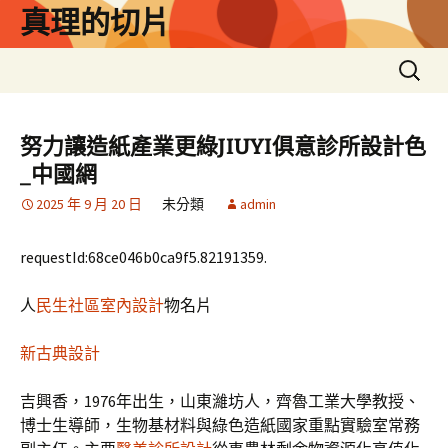
跳
真理的切片
至
主
搜
要
尋
內
關
容
鍵
努力讓造紙產業更綠JIUYI俱意診所設計色
字:
_中國網
2025 年 9 月 20 日
未分類
admin
requestId:68ce046b0ca9f5.82191359.
人
民生社區室內設計
物名片
新古典設計
吉興香，1976年出生，山東濰坊人，齊魯工業大學教授、
博士生導師，生物基材料與綠色造紙國家重點實驗室常務