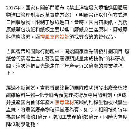
2017年，國家有關部門頒布《禁止洋垃圾入境推進固體廢
物進口管理制度改革實施方案》，明確禁止以任何方式進
口固體廢物，限制了廢紙進口。當時，國內箱板紙、瓦楞
原紙等包裝紙和紙板主要以進口廢紙為生產原料，廢紙原
料供應趨緊，亟
禪風室內設計
須找尋合適的替代品。
吉興香帶領團隊行動起來，開始國家重點研發計劃項目“廢
紙替代清潔生產工藝及固廢源頭減量集成技術”的科研攻
關。這次她把目光聚焦在了年產量近10億噸的農業秸稈
上。
經過不斷嘗試，吉興香最終帶領團隊成功研發出廢棄植物
纖維原料生物—化學聯合預處理技術及專用酶制劑，建成
并投產國內首條年產20
無毒建材
萬噸的秸稈生物機械漿生
產線，將農業廢棄物秸稈變廢為寶。如今，相關技術每年
為農民增收約1億元，增加工業產值約5億元，同時大幅度
降低制漿能耗。