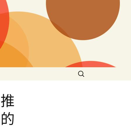
搜
尋
關
鍵
：推
字:
農的