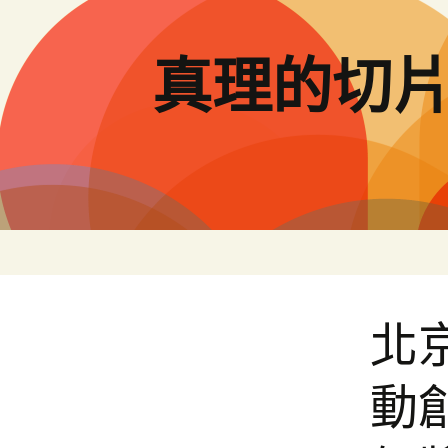
跳
至
主
真理的切
要
內
容
北
動