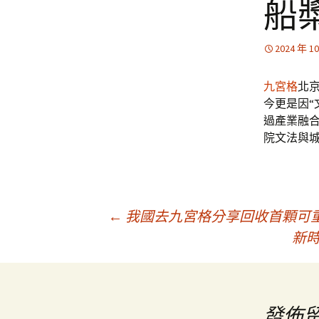
船
2024 年 1
九宮格
北
今更是因“
過產業融
院文法與
文
←
我國去九宮格分享回收首顆可
新
章
導
發佈