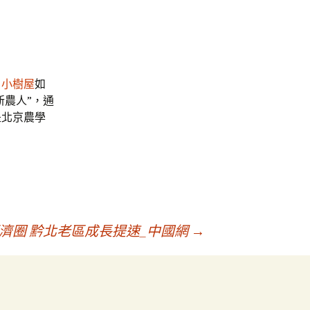
，
小樹屋
如
新農人”，通
是北京農學
濟圈 黔北老區成長提速_中國網
→