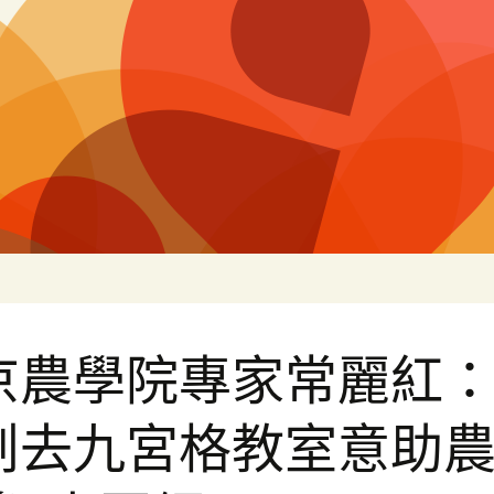
片
京農學院專家常麗紅
創去九宮格教室意助