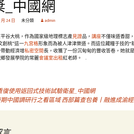
槳_中國網
0 月 24 日
未分類
admin
京平谷大桃，作為國家級地理標志產
見證
品，
講座
不僅味道香甜
文創桃”這一
九宮格
形象而為被人津津樂道。而這位藏糧于技的“
合帶動經濟增
私密空間
長，收獲了一份沉甸甸的豐收答卷，她就
城鄉發展學院的常麗
會議室出租
紅老師。 .
重復使用返回式技術試驗衛星_中國網
時期中國調研行之看區域·西部篇查包養丨融進成渝經
留言