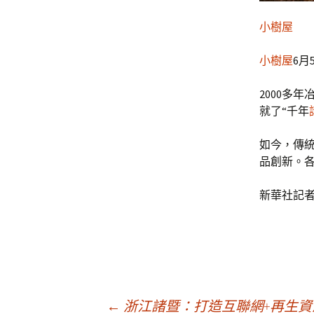
小樹屋
小樹屋
6月
2000多
就了“千年
如今，傳
品創新。各
新華社記者
←
浙江諸暨：打造互聯網+再生資