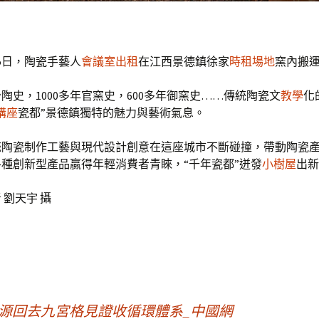
5日，陶瓷手藝人
會議室出租
在江西景德鎮徐家
時租場地
窯內搬
年冶陶史，1000多年官窯史，600多年御窯史……傳統陶瓷文
教學
化
講座
瓷都”景德鎮獨特的魅力與藝術氣息。
統陶瓷制作工藝與現代設計創意在這座城市不斷碰撞，帶動陶瓷
種創新型產品贏得年輕消費者青睞，“千年瓷都”迸發
小樹屋
出新
 劉天宇 攝
源回去九宮格見證收循環體系_中國網