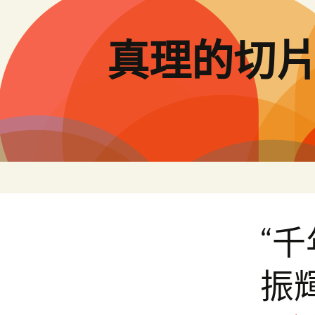
跳
至
主
真理的切
要
內
容
“
振