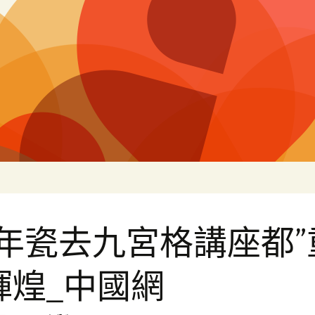
片
千年瓷去九宮格講座都”
輝煌_中國網