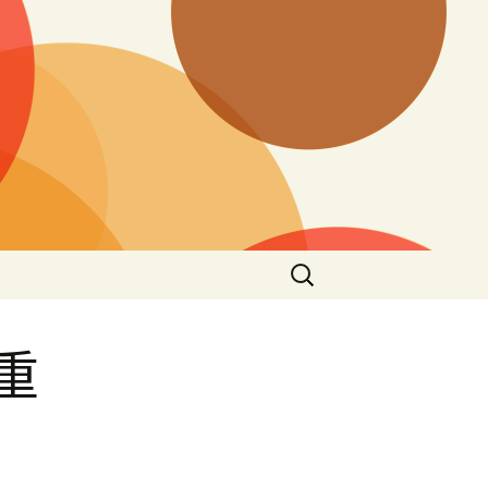
搜
尋
關
鍵
重
字: