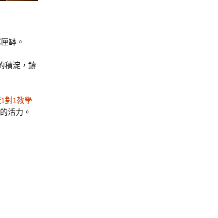
運匣缽。
的積淀，鑄
產
1對1教學
的活力。