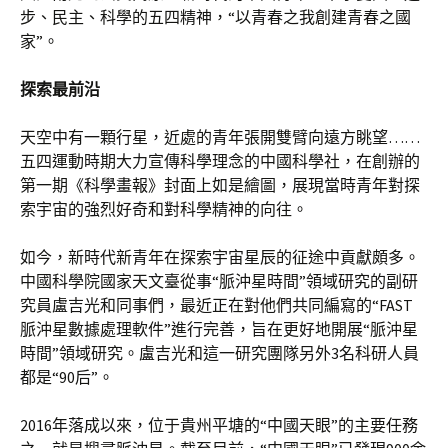
步、民主、科學的五四精神，“以青春之我創建青春之國
家”。
探索最前沿
天空中有一顆行星，近處的青年張開雙臂向遠方眺望……
五四運動時期大力宣傳科學理念的中國科學社，在創辦的
第一期《科學畫報》封面上如是繪圖，展現當時青年對探
索宇宙的強烈好奇和對科學精神的向往。
如今，新時代新青年在探索宇宙星辰的征途中貢獻頗多。
中國科學院國家天文臺從事“脈沖星時間”領域研究的副研
究員盧吉光和同事們，最近正在對他們共同編寫的“FAST
脈沖星數據處理軟件”進行完善，旨在更好地開展“脈沖星
時間”領域研究。盧吉光和這一研究團隊另外3名科研人員
都是“90后”。
2016年落成以來，位于貴州平塘的“中國天眼”的主要任務