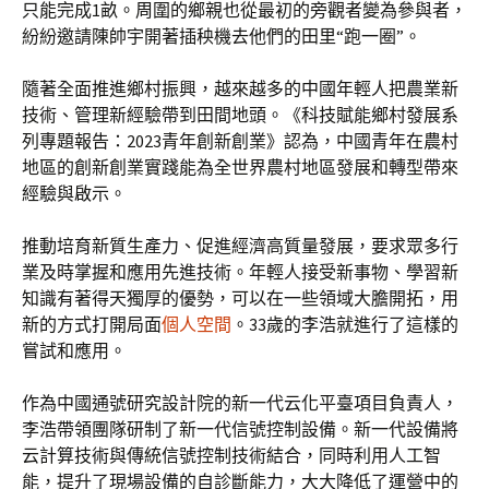
只能完成1畝。周圍的鄉親也從最初的旁觀者變為參與者，
紛紛邀請陳帥宇開著插秧機去他們的田里“跑一圈”。
隨著全面推進鄉村振興，越來越多的中國年輕人把農業新
技術、管理新經驗帶到田間地頭。《科技賦能鄉村發展系
列專題報告：2023青年創新創業》認為，中國青年在農村
地區的創新創業實踐能為全世界農村地區發展和轉型帶來
經驗與啟示。
推動培育新質生產力、促進經濟高質量發展，要求眾多行
業及時掌握和應用先進技術。年輕人接受新事物、學習新
知識有著得天獨厚的優勢，可以在一些領域大膽開拓，用
新的方式打開局面
個人空間
。33歲的李浩就進行了這樣的
嘗試和應用。
作為中國通號研究設計院的新一代云化平臺項目負責人，
李浩帶領團隊研制了新一代信號控制設備。新一代設備將
云計算技術與傳統信號控制技術結合，同時利用人工智
能，提升了現場設備的自診斷能力，大大降低了運營中的