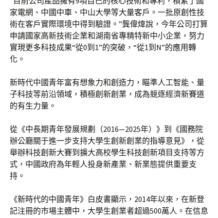
“目前公司產品擁有9項自己的核心技術和專利，積累了國
家電網、中國中車、中山大學等大量客戶。一批原創性技
術在客戶實際環境中得到驗證。”龔偉煒說，今年公司打算
申請國家高新技術企業和湖南省專精特新中小企業，努力
實現更多科技成果“從0到1”的突破，“從1到N”的應用轉
化。
新時代中國青年富有想象力和創造力，瞄準人工智能、量
子科技等前沿領域，積極創新創業，成為競逐經濟新賽道
的有生力量。
從《中長期青年發展規劃（2016—2025年）》到《國務院
辦公廳關于進一步支持大學生創新創業的指導意見》，從
舉辦科技創新大賽到擴大高校學生科技創新項目支持等方
式，中國政府為年輕人投身新產業、新業態提供重要支
持。
《新時代的中國青年》白皮書顯示，2014年以來，在新登
記注冊的市場主體中，大學生創業者超過500萬人。在信息