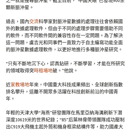
之一就是搜尋脈沖星。截至目前，“中國天眼”已發現900余
顆新脈沖星。
過去，國內
交流
科學家對脈沖星數據的處理往往會依賴國
外的數據處理軟件，但由于不同的處理步驟需要借助不同
的軟件，而不同軟件間的兼容性存在一定問題。為了解決
這一問題，盧吉光和同事們一直致力于自主編寫功能全面
的脈沖星數據處理軟件，以更好地進行多種脈沖星研究。
“只有不斷地沉下心，認真鉆研，不斷學習，才能在所研究
的領域取得突
時租場地
破。”他說。
近
家教場地
年來，中國重大科技成果頻出、全球創新指數
排名攀升，這離不開眾多活躍在科技創新前沿的中國青
年。
年輕的天津大學“海燕”研發團隊在馬里亞納海溝刷新下潛
深度10619米的世界紀錄；“85”后葉林偉帶領團隊成功壓制
出C919大飛機主起外筒和機身框梁結構件等，助力國產大