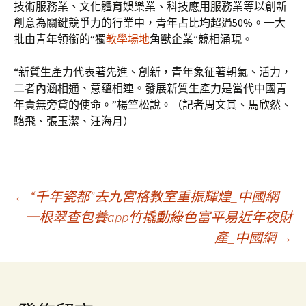
技術服務業、文化體育娛樂業、科技應用服務業等以創新
創意為關鍵競爭力的行業中，青年占比均超過50%。一大
批由青年領銜的“獨
教學場地
角獸企業”競相涌現。
“新質生產力代表著先進、創新，青年象征著朝氣、活力，
二者內涵相通、意蘊相連。發展新質生產力是當代中國青
年責無旁貸的使命。”楊竺松說。（記者周文其、馬欣然、
駱飛、張玉潔、汪海月）
文
←
“千年瓷都”去九宮格教室重振輝煌_中國網
一根翠查包養app竹撬動綠色富平易近年夜財
產_中國網
→
章
導