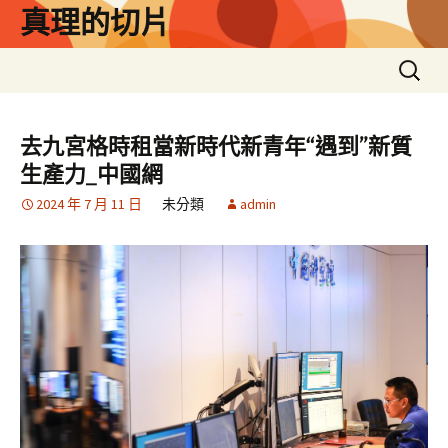
跳
真理的切片
至
主
搜
要
尋
內
關
容
鍵
去九宮格時租當新時代新青年“遇到”新質
字:
生產力_中國網
2024 年 7 月 11 日
未分類
admin