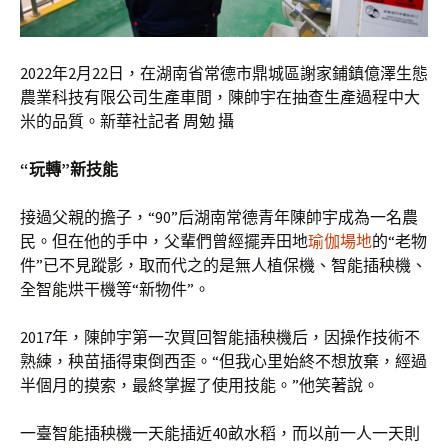
2022年2月22日，在湖南省常德市鼎城區謝家鋪鎮億澤生態
農業科技有限公司生產車間，陳帥宇在抽查生產過程中大
米的品質。新華社記者 周勉 攝
“玩轉”新技能
接過父親的擔子，“90”后湖南常德青年陳帥宇成為一名農
民。但在他的手中，父輩們曾經擺弄田地
瑜伽場地
的“老物
件”已不見蹤影，取而代之的是無人植保機、智能插秧機、
全智能烘干機等“新物件”。
2017年，陳帥宇第一次買回智能插秧機后，因操作技術不
熟練，秧苗插得東倒西歪。“但我心里始終不想放棄，經過
半個月的摸索，最終掌握了使用技能。”他笑著說。
一臺智能插秧機一天能插近40畝水稻，而以前一人一天則