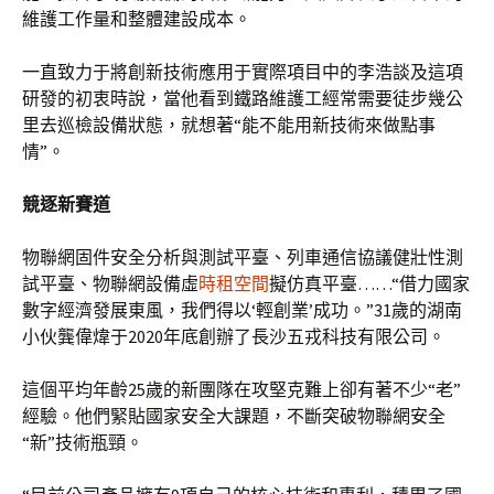
維護工作量和整體建設成本。
一直致力于將創新技術應用于實際項目中的李浩談及這項
研發的初衷時說，當他看到鐵路維護工經常需要徒步幾公
里去巡檢設備狀態，就想著“能不能用新技術來做點事
情”。
競逐新賽道
物聯網固件安全分析與測試平臺、列車通信協議健壯性測
試平臺、物聯網設備虛
時租空間
擬仿真平臺……“借力國家
數字經濟發展東風，我們得以‘輕創業’成功。”31歲的湖南
小伙龔偉煒于2020年底創辦了長沙五戎科技有限公司。
這個平均年齡25歲的新團隊在攻堅克難上卻有著不少“老”
經驗。他們緊貼國家安全大課題，不斷突破物聯網安全
“新”技術瓶頸。