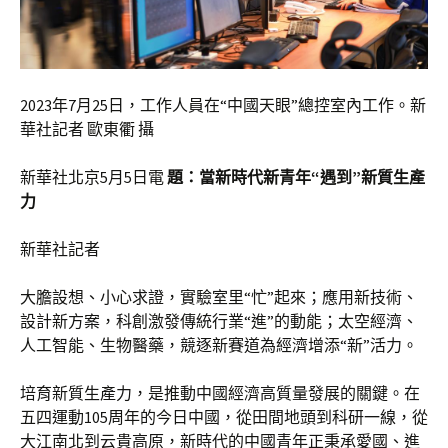
2023年7月25日，工作人員在“中國天眼”總控室內工作。新
華社記者 歐東衢 攝
新華社北京5月5日電
題：當新時代新青年“遇到”新質生產
力
新華社記者
大膽設想、小心求證，實驗室里“忙”起來；應用新技術、
設計新方案，科創激發傳統行業“進”的動能；太空經濟、
人工智能、生物醫藥，競逐新賽道為經濟增添“新”活力。
培育新質生產力，是推動中國經濟高質量發展的關鍵。在
五四運動105周年的今日中國，從田間地頭到科研一線，從
大江南北到云貴高原，新時代的中國青年正秉承愛國、進