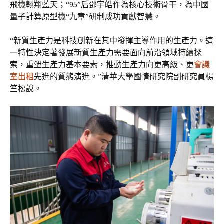
飛機翱翔藍天；“95”后鄧宇皓作為核心技術骨干，為中國
量子計算原型機“九章”研制成功貢獻智慧。
“新質生產力是科技創新在其中發揮主導作用的生產力。這
一特性決定著發展新質生產力需要面向前沿領域持續探
索，重塑生產力基本要素，推動生產力向更高級、更
會議
室出租
先進的質態演進。”清華大學國情研究院副研究員楊
竺松說。