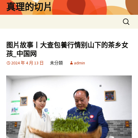
跳
真理的切片
至
主
搜
要
尋
內
關
容
鍵
图片故事丨大查包養行情别山下的茶乡女
字:
孩_中国网
2024 年 4 月 13 日
未分類
admin