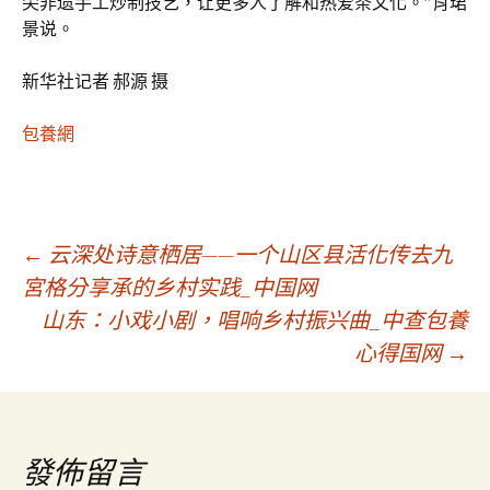
尖非遗手工炒制技艺，让更多人了解和热爱茶文化。”肖珺
景说。
新华社记者 郝源 摄
包養網
文
←
云深处诗意栖居——一个山区县活化传去九
宮格分享承的乡村实践_中国网
山东：小戏小剧，唱响乡村振兴曲_中查包養
章
心得国网
→
導
覽
發佈留言