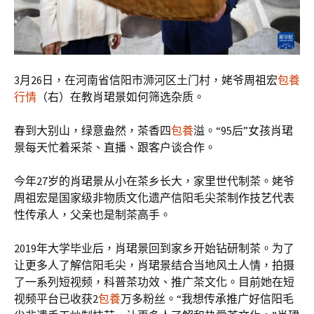
3月26日，在河南省信阳市浉河区土门村，姥爷周祖宏
包養
行情
（右）在教肖珺景如何筛选杂质。
春到大别山，绿意盎然，茶香四
包養
溢。“95后”女孩肖珺
景每天忙着采茶、直播、跟客户谈合作。
今年27岁的肖珺景从小在茶乡长大，家里世代制茶。姥爷
周祖宏是国家级非物质文化遗产信阳毛尖茶制作技艺代表
性传承人，父亲也是制茶高手。
2019年大学毕业后，肖珺景回到家乡开始钻研制茶。为了
让更多人了解信阳毛尖，肖珺景结合当地风土人情，拍摄
了一系列短视频，科普茶功效、推广茶文化。目前她在短
视频平台已收获2
包養
万多粉丝。“我想传承推广好信阳毛