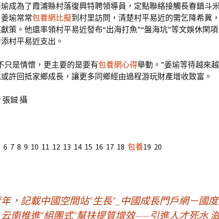
，姜瑜成為了霞浦縣村落復興特聘領導員，定點聯絡接觸長春鎮斗
。姜瑜常常
包養網比擬
到村里訪問，清楚村平易近的需乞降希冀
獻策。他還率領村平易近發布“出海打魚”“盤海坑”等文娛休閑
增添村平易近支出。
不只是情懷，更主要的是要有
包養網心得
舉動。”姜瑜等待越來
以或許回抵家鄉成長，讓更多同鄉經由過程游玩財產增收致富。
 張鋮 攝
5 6 7 8 9 10 11 12 13 14 15 16 17 18
包養
19 20
青年，記載中國空間站“生長”_中國成長門戶網－國
云南推進“組團式”幫扶提質增效——引進人才死水 