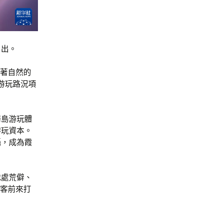
日出。
有著自然的
等游玩路況項
海島游玩體
游玩資本。
攝，成為霞
地處荒僻、
游客前來打