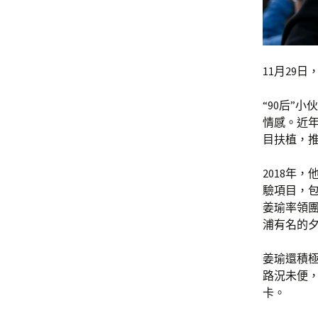
11月29
“90后”
情感。近年
目扶植，
2018年
驗項目，
姜瑜率領
浦有名的
姜瑜還積
路況未便
卡。