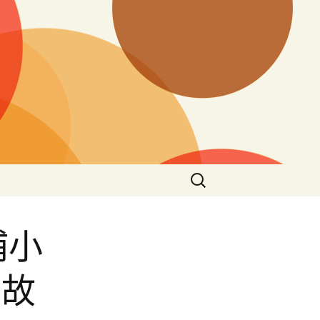
搜
尋
關
鍵
浦小
字:
夢故