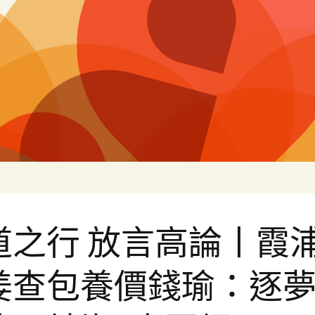
片
道之行 放言高論丨霞
姜查包養價錢瑜：逐