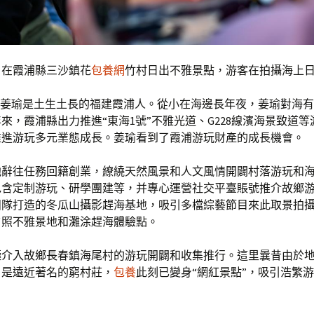
日，在霞浦縣三沙鎮花
包養網
竹村日出不雅景點，游客在拍攝海上
小伙姜瑜是土生土長的福建霞浦人。從小在海邊長年夜，姜瑜對海
來，霞浦縣出力推進“東海1號”不雅光道、G228線濱海景致道
推進游玩多元業態成長。姜瑜看到了霞浦游玩財產的成長機會。
，他辭往任務回籍創業，繚繞天然風景和人文風情開闢村落游玩和
包含定制游玩、研學團建等，并專心運營社交平臺賬號推介故鄉
團隊打造的冬瓜山攝影趕海基地，吸引多檔綜藝節目來此取景拍
夕照不雅景地和灘涂趕海體驗點。
極介入故鄉長春鎮海尾村的游玩開闢和收集推行。這里曩昔由於
，是遠近著名的窮村莊，
包養
此刻已變身“網紅景點”，吸引浩繁