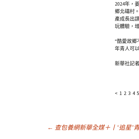
2024年
鄉北礵村
產成長出謀
玩體驗，
“酷愛故鄉
年青人可
新華社記者
< 1 2 3 4 
文
←
查包養網新華全媒＋丨“追星”