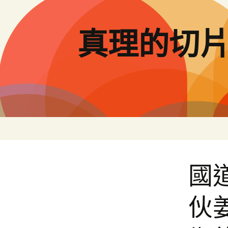
跳
至
主
真理的切
要
內
容
國
伙