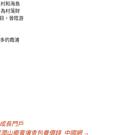
米村和海島
，為村落財
項目，晉陞游
越多的霞浦
度成長門戶
滋潤山鄉膏壤查包養價錢_中國網
→