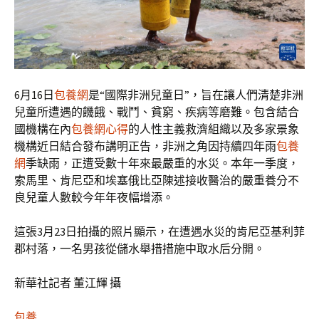
6月16日
包養網
是“國際非洲兒童日”，旨在讓人們清楚非洲
兒童所遭遇的饑餓、戰鬥、貧窮、疾病等磨難。包含結合
國機構在內
包養網心得
的人性主義救濟組織以及多家景象
機構近日結合發布講明正告，非洲之角因持續四年雨
包養
網
季缺雨，正遭受數十年來最嚴重的水災。本年一季度，
索馬里、肯尼亞和埃塞俄比亞陳述接收醫治的嚴重養分不
良兒童人數較今年年夜幅增添。
這張3月23日拍攝的照片顯示，在遭遇水災的肯尼亞基利菲
郡村落，一名男孩從儲水舉措措施中取水后分開。
新華社記者 董江輝 攝
包養