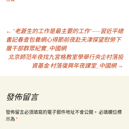
文
←
“老蒼生的工作是最主要的工作”——習近平總
書記春查包養網心得節前夜赴天津探望慰勞下
層干部群眾紀實_中國網
章
北京師范年夜找九宮格教室學舉行央企村落投
資基金·村落復興年夜課堂_中國網
→
導
覽
發佈留言
發佈留言必須填寫的電子郵件地址不會公開。
必填欄位標
示為
*