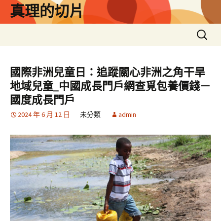
跳
真理的切片
至
主
搜
要
尋
內
關
容
鍵
國際非洲兒童日：追蹤關心非洲之角干旱
字:
地域兒童_中國成長門戶網查覓包養價錢－
國度成長門戶
2024 年 6 月 12 日
未分類
admin