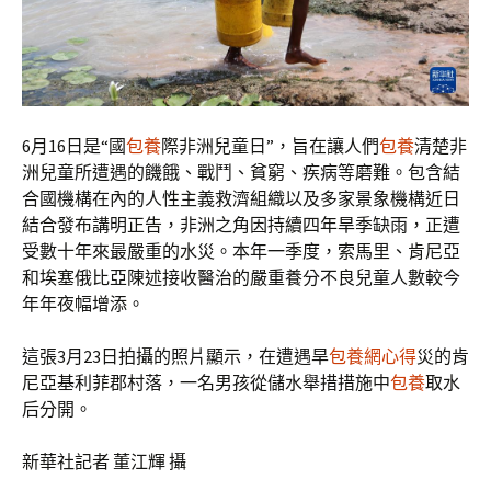
6月16日是“國
包養
際非洲兒童日”，旨在讓人們
包養
清楚非
洲兒童所遭遇的饑餓、戰鬥、貧窮、疾病等磨難。包含結
合國機構在內的人性主義救濟組織以及多家景象機構近日
結合發布講明正告，非洲之角因持續四年旱季缺雨，正遭
受數十年來最嚴重的水災。本年一季度，索馬里、肯尼亞
和埃塞俄比亞陳述接收醫治的嚴重養分不良兒童人數較今
年年夜幅增添。
這張3月23日拍攝的照片顯示，在遭遇旱
包養網心得
災的肯
尼亞基利菲郡村落，一名男孩從儲水舉措措施中
包養
取水
后分開。
新華社記者 董江輝 攝