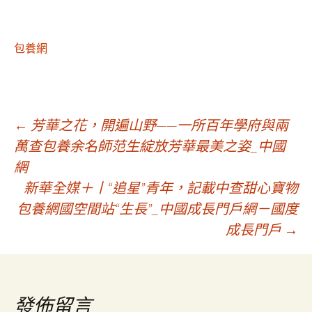
包養網
文
←
芳華之花，開遍山野——一所百年學府與兩
萬查包養余名師范生綻放芳華最美之姿_中國
網
章
新華全媒＋丨“追星”青年，記載中查甜心寶物
包養網國空間站“生長”_中國成長門戶網－國度
導
成長門戶
→
覽
發佈留言