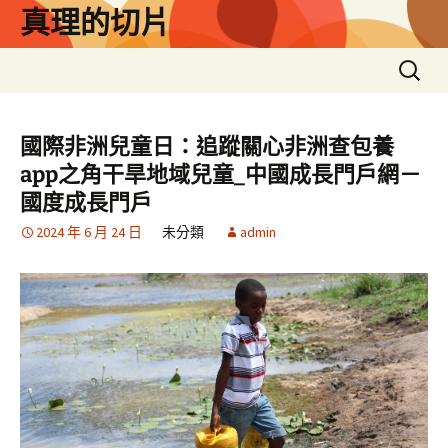
跳
真理的切片
至
主
搜
要
尋
內
關
容
鍵
國際非洲兒童日：追蹤關心非洲查包養
字:
app之角干旱地域兒童_中國成長門戶網－
國度成長門戶
2024 年 6 月 24 日
未分類
admin