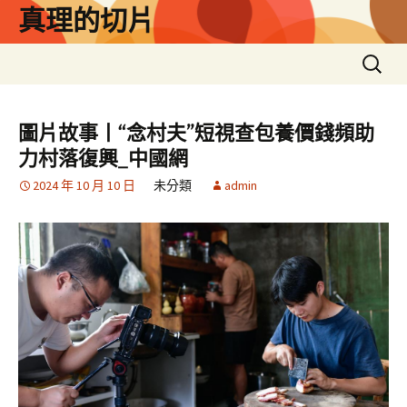
跳
真理的切片
至
主
搜
要
尋
內
關
容
鍵
圖片故事丨“念村夫”短視查包養價錢頻助
字:
力村落復興_中國網
2024 年 10 月 10 日
未分類
admin