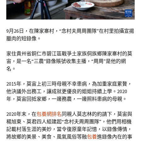
9月26日，在陳家寨村，“念村夫周周團隊”在村里拍攝宣揚
臘肉的短錄像。
家住貴州省銅仁市碧江區戰爭土家族侗族鄉陳家寨村的莫
宙，是一名“三農”錄像賬號收集主播，“周周”是他的網
名。
2015年，莫宙上初三時母親不幸患病，為加重家庭累贅，
他決議外出務工，讓成就更優良的姐姐持續上學。2020
年，莫宙回抵家鄉，一邊務農，一邊照料患病的母親。
2020年末，在
包養網排名
同親人莫志林的約請下，莫宙與
楊旭東、莫君四人組建起“念村夫周周團隊”，他們用相機
記載村落生涯的美妙，當令復原童年記憶，以錄像傳情，
將故鄉的美景、美食、風氣風俗等融
包養
進錄像內在的事