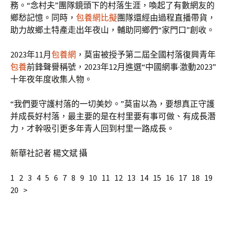
務。“念村夫”團隊鏡頭下的村落生涯，喚起了有數網友的
鄉愁記憶。同時，
包養網比擬
團隊還經由過程直播帶貨，
助力故鄉土特產走出年夜山，輔助同鄉們“家門口”創收。
2023年11月
包養網
，莫宙被授予第二屆全國村落復興青年
包養
前鋒聲譽稱號，2023年12月進選“中國網事·激動2023”
十年夜年度收集人物。
“我們要守護村落的一切美妙。”莫宙以為，要想真正守護
并成長好村落，最主要的是在村里要有事可做、有成長潛
力，才幹吸引更多年青人回到村里一路成長。
新華社記者 楊文斌 攝
1 2 3 4 5 6 7 8 9 10 11 12 13 14 15 16 17 18 19
20 >