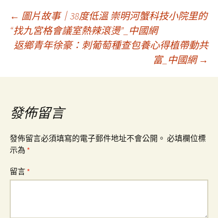
文
←
圖片故事｜38度低溫 崇明河蟹科技小院里的
“找九宮格會議室熱辣滾燙”_中國網
返鄉青年徐豪：刺葡萄種查包養心得植帶動共
章
富_中國網
→
導
覽
發佈留言
發佈留言必須填寫的電子郵件地址不會公開。
必填欄位標
示為
*
留言
*