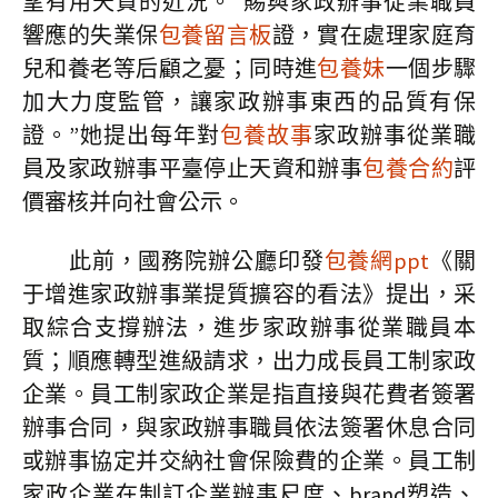
望有用天資的近況。“賜與家政辦事從業職員
響應的失業保
包養留言板
證，實在處理家庭育
兒和養老等后顧之憂；同時進
包養妹
一個步驟
加大力度監管，讓家政辦事東西的品質有保
證。”她提出每年對
包養故事
家政辦事從業職
員及家政辦事平臺停止天資和辦事
包養合約
評
價審核并向社會公示。
此前，國務院辦公廳印發
包養網ppt
《關
于增進家政辦事業提質擴容的看法》提出，采
取綜合支撐辦法，進步家政辦事從業職員本
質；順應轉型進級請求，出力成長員工制家政
企業。員工制家政企業是指直接與花費者簽署
辦事合同，與家政辦事職員依法簽署休息合同
或辦事協定并交納社會保險費的企業。員工制
家政企業在制訂企業辦事尺度、brand塑造、