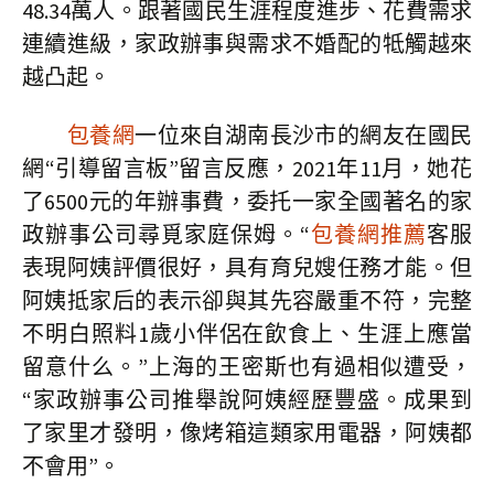
48.34萬人。跟著國民生涯程度進步、花費需求
連續進級，家政辦事與需求不婚配的牴觸越來
越凸起。
包養網
一位來自湖南長沙市的網友在國民
網“引導留言板”留言反應，2021年11月，她花
了6500元的年辦事費，委托一家全國著名的家
政辦事公司尋覓家庭保姆。“
包養網推薦
客服
表現阿姨評價很好，具有育兒嫂任務才能。但
阿姨抵家后的表示卻與其先容嚴重不符，完整
不明白照料1歲小伴侶在飲食上、生涯上應當
留意什么。”上海的王密斯也有過相似遭受，
“家政辦事公司推舉說阿姨經歷豐盛。成果到
了家里才發明，像烤箱這類家用電器，阿姨都
不會用”。