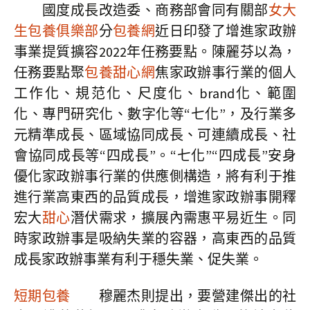
國度成長改造委、商務部會同有關部
女大
生包養俱樂部
分
包養網
近日印發了增進家政辦
事業提質擴容2022年任務要點。陳麗芬以為，
任務要點聚
包養甜心網
焦家政辦事行業的個人
工作化、規范化、尺度化、brand化、範圍
化、專門研究化、數字化等“七化”，及行業多
元精準成長、區域協同成長、可連續成長、社
會協同成長等“四成長”。“七化”“四成長”安身
優化家政辦事行業的供應側構造，將有利于推
進行業高東西的品質成長，增進家政辦事開釋
宏大
甜心
潛伏需求，擴展內需惠平易近生。同
時家政辦事是吸納失業的容器，高東西的品質
成長家政辦事業有利于穩失業、促失業。
短期包養
穆麗杰則提出，要營建傑出的社