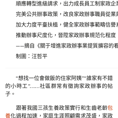
順應轉型進級請求，出力成長員工制家政企
完美公共辦事政策，改良家政辦事職員從業
加大力度平臺扶植，健全家政辦事範疇信譽
推動辦事尺度化，晉陞家政辦事規范化程度
——摘自《關于增進家政辦事業提質擴容的
制圖：汪哲平
“想找一位會做飯的住家阿姨”“誰家有不錯
的小時工”……社區群常有徵詢家政辦事的帖
子。
跟著我國三孩生養政策實行和生齒老齡
包
養
化過程加速，家庭生涯照顧需求茂盛，家政