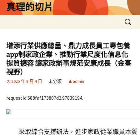
跳
真理的切片
至
主
搜
要
尋
內
關
容
鍵
增添行業供應總量、鼎力成長員工專包養
字:
app制家政企業、推動行業尺度化信息化
提質擴容 讓家政辦事規范安康成長（金臺
視野）
2025 年 8 月 4 日
未分類
admin
requestId:688faf173807d2.97839194.
采取綜合支撐辦法，進步家政從業職員本質