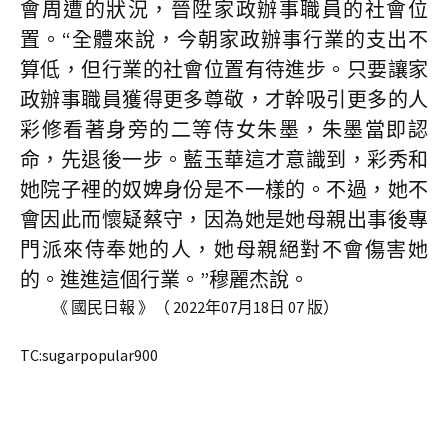
會周遭的狀況，晉陞家政辦事職員的社會位
置。“全體來說，今朝家政辦事行業的支出不
算低，但行業的社會位置有待進步。只要讓家
政辦事職員獲得更多尊敬，才幹吸引更多的人
彩修看著身旁的二等侍女朱墨，朱墨當即認
命，先退後一步。藍玉華這才意識到，彩秀和
她院子裡的奴婢身份是不一樣的。不過，她不
會因此而懷疑蔡守，因為她是她母親出事後專
門派來侍奉她的人，她母親絕對不會傷害她
的。進進這個行業。”穆麗杰說。
《 國民日報 》（ 2022年07月18日 07 版）
TC:sugarpopular900