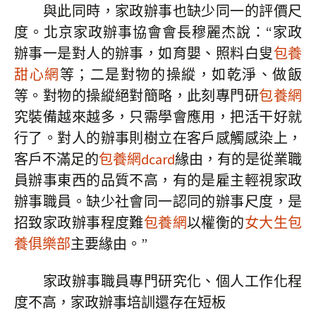
與此同時，家政辦事也缺少同一的評價尺
度。北京家政辦事協會會長穆麗杰說：“家政
辦事一是對人的辦事，如育嬰、照料白叟
包養
甜心網
等；二是對物的操縱，如乾淨、做飯
等。對物的操縱絕對簡略，此刻專門研
包養網
究裝備越來越多，只需學會應用，把活干好就
行了。對人的辦事則樹立在客戶感觸感染上，
客戶不滿足的
包養網dcard
緣由，有的是從業職
員辦事東西的品質不高，有的是雇主輕視家政
辦事職員。缺少社會同一認同的辦事尺度，是
招致家政辦事程度難
包養網
以權衡的
女大生包
養俱樂部
主要緣由。”
家政辦事職員專門研究化、個人工作化程
度不高，家政辦事培訓還存在短板