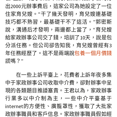
出2000元辦事費后，這家公司為她設定了一位
住家育兒嫂。“干了幾天發明，育兒嫂連基礎
技巧都不熟習，最基礎干不了這活。”郭密斯
說，溝通后才發明，兩邊都上當了，“育兒嫂
給家政辦事公司交了錢，培訓了10天，說是包
分派任務。但公司卻告知我，育兒嫂曾經有3
年任務經歷了。這不是兩端說
包養一個月價錢
謊嗎？”
在一些上訴平臺上，花費者上訴年夜多集
中于家政辦事公司收取中介費，卻對辦事中呈
現的各類題目推諉塞責。王君以為，家政辦事
行業多以中介制為主，一些中介平臺基于
internet的方便性、廣籠罩性，獲取了大批家
政辦事職員和客戶信息。家政辦事職員假如經