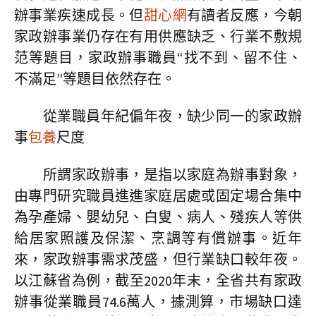
辦事業疾速成長。但
甜心網
有讀者反應，今朝
家政辦事業仍存在有用供應缺乏、行業不敷規
范等題目，家政辦事職員“找不到、留不住、
不滿足”等題目依然存在。
從業職員年紀偏年夜，缺少同一的家政辦
事
包養
尺度
所謂家政辦事，是指以家庭為辦事對象，
由專門研究職員進進家庭居處或固定場合集中
為孕產婦、嬰幼兒、白叟、病人、殘疾人等供
給居家照護及保潔、烹調等有償辦事。近年
來，家政辦事需求茂盛，但行業缺口較年夜。
以江蘇省為例，截至2020年末，全省共有家政
辦事從業職員74.6萬人，據測算，市場缺口達