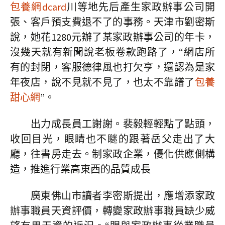
包養網dcard
川等地先后產生家政辦事公司開
張、客戶預支費退不了的事務。天津市劉密斯
說，她花1280元辦了某家政辦事公司的年卡，
沒幾天就有新聞說老板卷款跑路了，“網店所
有的封閉，客服德律風也打欠亨，還認為是家
年夜店，說不見就不見了，也太不靠譜了
包養
甜心網
”。
出力成長員工謝謝。裴毅輕輕點了點頭，
收回目光，眼睛也不瞇的跟著岳父走出了大
廳，往書房走去。制家政企業，優化供應側構
造，推進行業高東西的品質成長
廣東佛山市讀者李密斯提出，應增添家政
辦事職員天資評價，轉變家政辦事職員缺少威