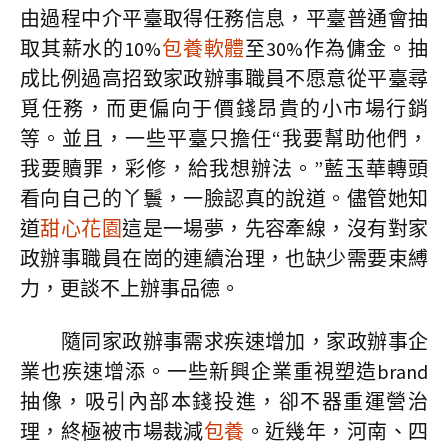
由過程中介平臺取得任務信息，平臺普通會抽
取其薪水的10%
包養軟體
至30%作為傭金。抽
成比例過高招致家政辦事職員不愿意從平臺尋
覓任務，而更偏向于價錢昂貴的小市場行銷
等。並且，一些平臺只擔任“我要幫助他們，
我要贖罪，彩修，給我想辦法。”藍玉華轉頭
看向自己的丫鬟，一臉認真的說道。儘管她知
道
甜心花園
這是一場夢，先容牽線，沒有對家
政辦事職員在崗的連續治理，也缺少需要束縛
力，更談不上辦事品德。
隨同家政辦事需求疾速增加，家政辦事企
業也疾速增添。一些新興企業重視塑造brand
抽像，吸引內部本錢投進，卻不器重運營治
理，終極被市場裁減
包養
。近幾年，河南、四