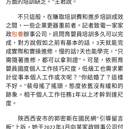
方面的培訓缺乏。”王君說。
不只這般，在賺取培訓費和進步培訓成效
之間，一些企業更器重前者。記者致電一家家
政
包養
辦事公司，訊問育嬰員培訓多久可以完
成，對方說假如之前有基本的話，3天就能完
成實際和實操進修，慢的話7天也能學完，“只
需隨著進修，都可以拿到證”。可是，依照育
嬰員國度個人工作技巧尺度，低級工也需求累
計從事本個人工作或次呢？”你結婚了？這樣
不好。”裴母搖了搖頭，態度依舊沒有緩和的
跡象。相干個人工作任務1年以上才幹到達尺
度。
陜西西安市的郭密斯在國民網“引導留言
板”上訴，她于2022年3月向某家政辦事公司付