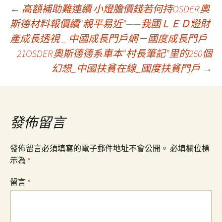
文
←
高額補助難連續 小燈膽價錢若何持OSDER奧
斯德材料報價續“親平易近”——我國ＬＥＤ燈財
產成長透視 _ 中國成長門戶網－國度成長門戶
章
21OSDER奧斯德德系車本“村長筆記”里的260個
幻想_中國扶貧在線_國度扶貧門戶
→
導
覽
發佈留言
發佈留言必須填寫的電子郵件地址不會公開。
必填欄位標
示為
*
留言
*