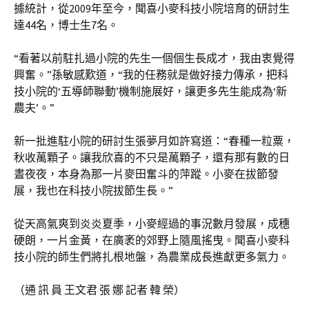
據統計，從2009年至今，聞喜小麥科技小院培育的研討生
達44名，博士生7名。
“看著以前駐扎過小院的先生一個個生長成才，我由衷覺得
興奮。”孫敏感歎道，“我的任務就是做好接力傳承，把科
技小院的‘五導師聯動’機制施展好，讓更多先生能成為‘新
農夫’。”
新一批進駐小院的研討生張夢月如許寫道：“春種一粒粟，
秋收萬顆子。讓我欣喜的不只是萬顆子，還有那有數的日
晝夜夜，本身為那一片麥田奮斗的萍蹤。小麥在拔節發
展，我也在科技小院拔節生長。”
從天高氣爽到炎炎夏季，小麥經過的事況數月發展，成穗
硬朗，一片金黃，在廣袤的郊野上隨風搖曳。聞喜小麥科
技小院的師生們將扎根地盤，為農業成長進獻更多氣力。
（通 訊 員 王文君 張 娜 記者 韓 榮）