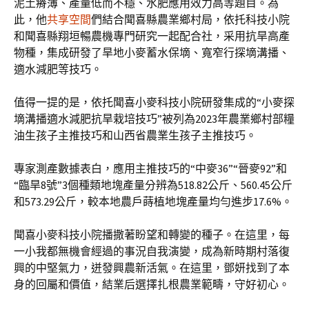
泥土瘠薄、產量低而不穩、水肥應用效力高等題目。為
此，他
共享空間
們結合聞喜縣農業鄉村局，依托科技小院
和聞喜縣翔垣暢農機專門研究一起配合社，采用抗旱高產
物種，集成研發了旱地小麥蓄水保墑、寬窄行探墑溝播、
適水減肥等技巧。
值得一提的是，依托聞喜小麥科技小院研發集成的“小麥探
墑溝播適水減肥抗旱栽培技巧”被列為2023年農業鄉村部糧
油生孩子主推技巧和山西省農業生孩子主推技巧。
專家測產數據表白，應用主推技巧的“中麥36”“晉麥92”和
“臨旱8號”3個種類地塊產量分辨為518.82公斤、560.45公斤
和573.29公斤，較本地農戶蒔植地塊產量均勻進步17.6%。
聞喜小麥科技小院播撒著盼望和轉變的種子。在這里，每
一小我都無機會經過的事況自我演變，成為新時期村落復
興的中堅氣力，迸發興農新活氣。在這里，鄧妍找到了本
身的回屬和價值，結業后選擇扎根農業範疇，守好初心。