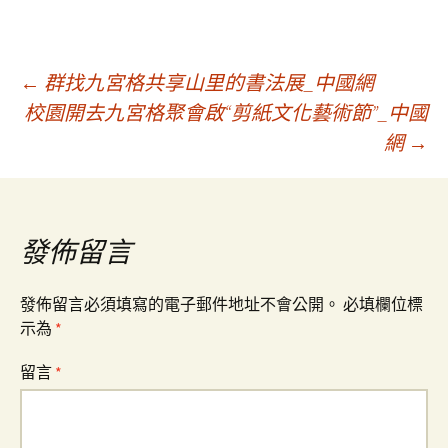
文
←
群找九宮格共享山里的書法展_中國網
校園開去九宮格聚會啟“剪紙文化藝術節”_中國
網
→
章
導
發佈留言
覽
發佈留言必須填寫的電子郵件地址不會公開。
必填欄位標
示為
*
留言
*