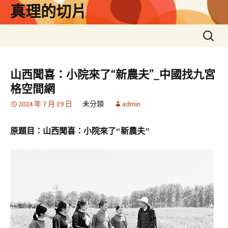
跳
真理的切片
至
主
搜
要
尋
內
關
容
鍵
山西聞喜：小院來了“新農夫”_中國找九宮
字:
格空間網
2024 年 7 月 19 日
未分類
admin
原題目：山西聞喜：小院來了“新農夫”