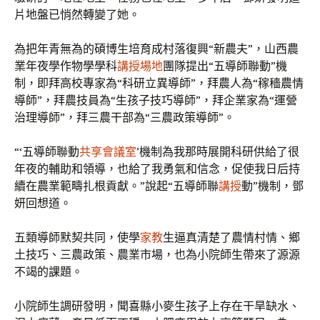
片地盤已悄然轉變了她。
為把年青無為的碩博生培育成村落復興“新農夫”，山西農
業年夜學作物學學科
講授場地
團隊提出“五導師聯動”機
制，即拜高校專家為“科研立異導師”，拜農人為“稼穡農情
導師”，拜農技員為“生孩子技巧導師”，拜企業家為“運營
治理導師”，拜三農干部為“三農政策導師”。
“‘五導師聯動
共享會議室
’機制為我那時展開科研供給了很
年夜的輔助和領導，也給了我勇氣和信念，促使我日后持
續在農業範疇扎根貢獻。”說起“五導師聯
講授
動”機制，鄧
妍回想道。
五類導師默契共同，使學
家教
生逼真清楚了農情村情、鄉
土技巧、三農政策、農業市場，也為小院師生帶來了源源
不竭的課題。
小院師生調研發明，聞喜縣小麥生孩子上存在干旱缺水、