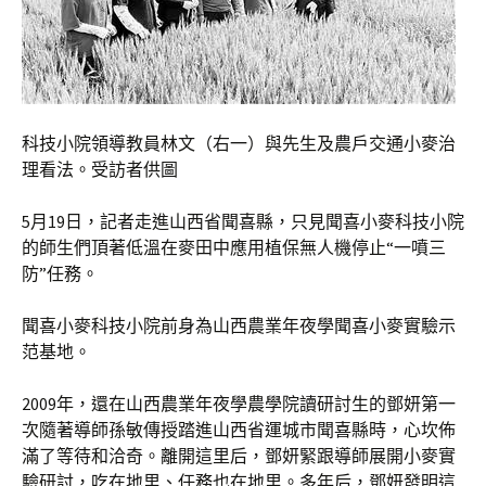
科技小院領導教員林文（右一）與先生及農戶交通小麥治
理看法。受訪者供圖
5月19日，記者走進山西省聞喜縣，只見聞喜小麥科技小院
的師生們頂著低溫在麥田中應用植保無人機停止“一噴三
防”任務。
聞喜小麥科技小院前身為山西農業年夜學聞喜小麥實驗示
范基地。
2009年，還在山西農業年夜學農學院讀研討生的鄧妍第一
次隨著導師孫敏傳授踏進山西省運城市聞喜縣時，心坎佈
滿了等待和洽奇。離開這里后，鄧妍緊跟導師展開小麥實
驗研討，吃在地里、任務也在地里。多年后，鄧妍發明這