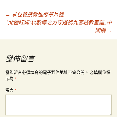
文
←
求包養請敎進修單片機
“北疆紅燭”以教導之力守邊找九宮格教室疆_中
國網
→
章
導
發佈留言
覽
發佈留言必須填寫的電子郵件地址不會公開。
必填欄位標
示為
*
留言
*