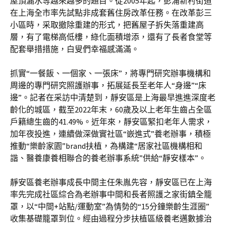
屋頂漏水等越來越多的題目。從2005年起，彭浦新村街道
在上海全市率先試點非成套舊住房改革任務。在改革彭三
小區時，采取撤除重建的形式，把舊屋子拆失落重建高
層，有了電梯高低樓，綠化面積增添，還有了長者食堂等
配套舉措措施，白叟們幸福感滿滿。
抓實“一餐飯、一個家、一張床”，將專門研究辦事機構和
周邊的專門研究照護辦事，拓展延長至老年人“身邊”“床
邊”。記者在采訪中清楚到，靜安區是上海最早進進深度老
齡化的城區，截至2022年末，60歲及以上老年生齒占全區
戶籍總生齒的41.49%。近年來，靜安區緊扣老年人需求，
加年夜投進，連續做深做實社區“嵌進式”養老辦事，積極
推動“樂齡家園”brand扶植，為構建“居家社區機構相和
諧、醫養康養相聯合的養老辦事系統”供給“靜安樣本”。
靜安區養老辦事成長中間主任朱胤先容，靜安區已在上海
率先完成社區綜合為老辦事中間和長者照護之家街鎮全籠
罩，以“中間+站點/運動室”為情勢的“15分鐘樂齡生涯圈”
收集基礎籠罩到位。經由過程分步扶植區級養老邁數據治