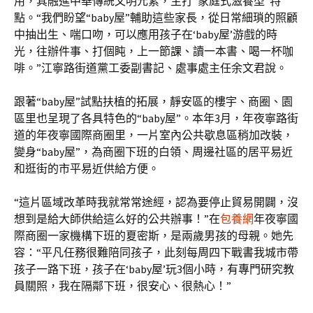
用，其融進中華傳統文明元素，主打“家庭式滋養型”特
點。“我們盼望“baby屋”輔助這些家長，從日常細瑣的照顧
中抽出生、喘口吻，可以應用孩子在‘baby屋’游戲的時
光，往辦件事、打個盹，上一節課、讀一本書、喝一杯咖
啡。”江寧路街道黨工委副書記、處事處主任余文君說。
跟著“baby屋”試點扶植的拓展，靜安區的樓宇、商圈、園
區里也呈現了各具特色的“baby屋”。本年3月，年夜寧路街
道的年夜寧國際商圈里，一片室內公共歇息區稍加改裝，
變身“baby屋”，為商圈下班的白領、周邊社區的居平易近
和逛街的市平易近供給方便。
“這片區域改革時我就常常途經，認為要停止貿易開闢，沒
想到是給大師供給這么好的公共辦事！”在
包養網
年夜寧國
際商圈一家機構下班的夏密斯，是兩歲男孩的母親。她先
容：“平凡任務很難陪同孩子，此刻每周四下戰書我城市帶
孩子一路下班，孩子在‘baby屋’玩3個小時，有專門研究教
員關照，我在隔鄰下班，很安心、很熱心！”