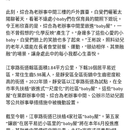
此刻，綜合為老辦事中間三樓的戶外露臺，白叟們曬著太
陽聊著天，看著不遠處小baby們在保育員的關照下遊玩。
令王彬欣喜的是，綜合為老辦事中間里嵌進“baby屋”，一
些不曾假想的“化學反映”產生了。“身邊多了這些心愛的小
baby，白叟們臉上的笑臉也多了起來。”王彬說，照料幼兒
的老年人還能在長者食堂就餐、運動，“頤幼相伴、其樂融
融”的場景，讓身處此中的每小我都心生喜悅。
江寧路街道轄區面積1.84平方公里，下轄16個居平易近
區，常住生齒5.98萬人，是靜安區全區街鎮中生齒密度較
高的街道。2022年頭，靜安區以江寧路街道為試點，在全
市率先扶植“嵌進式”“尺度化”的社區“baby屋”。這些“baby
屋”在黨群辦事中間、綜合為老辦事中間、公辦示范幼兒園
等公共辦事舉措措施中被機動設置。
截至今朝，江寧路街道已扶植4家社區“baby屋”。第五家
“鑲嵌”在居平易近小區里的“baby屋”將在本年6月投進應