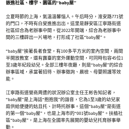
嵌進社區、樓宇、園區的“baby屋”
立夏時節的上海，氣溫溫馨惱人。午后時分，淮安路771號
的門口，不時有白叟進進出出。這里是靜安區江寧路街道
社區綜合為老辦事中間。從2022年開端，綜合為老辦事中
間的三樓辟出一片場地，打形成了社區“baby屋”。
“baby屋”挨著長者食堂，有100多平方米的室內空間，兩間
半開放教室，還有露臺的室外運動空間，可同時包容45位1
至3歲年紀段幼兒。全部三樓年夜廳，則是“baby屋”的綜合
辦事區域，承當著招待、辦事徵詢、晨檢、母嬰照護等效
能。
江寧路街道營商周遭的狀況辦公室主任王彬告知記者，
“baby屋”是上海話“抱抱我”的諧音，它為1至3歲的幼兒家
庭供給便捷的姑且托、計時托辦事。這個“baby屋”是街道
的第一個“baby屋”，也是上海市的“001號baby屋”。扶植社
區“baby屋”，是上海在全國率先展開的嬰幼兒托育辦事舉
動。