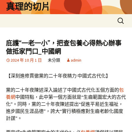
跳
真理的切片
至
主
搜
要
尋
內
關
容
鍵
庇護“一老一小”，把查包養心得熱心辦事
字:
做抵家門口_中國網
2024 年 10 月 1 日
未分類
admin
【深刻進修貫徹黨的二十年夜精力·中國式古代化】
黨的二十年夜陳述深入論述了中國式古代化五個方面的
包
養網
中國特點，此中第一個方面就是“生齒範圍宏大的古代
化”。同時，黨的二十年夜陳述提出“促進平易近生福祉，
進步國民生涯品德”，誇大“實行積極應對生齒老齡化國度
計謀”。