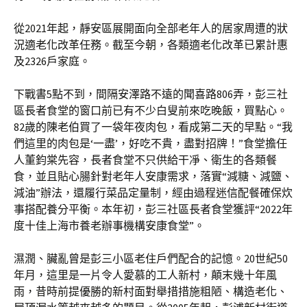
從2021年起，靜安區展開面向全部老年人的居家周遭的狀
況適老化改革任務。截至今朝，各類適老化改革已累計惠
及2326戶家庭。
下戰書5點不到，間隔安澤路不遠的聞喜路806弄，彭三社
區長者食堂的窗口前已有不少白叟前來吃晚飯，買點心。
82歲的陳老伯買了一袋年夜肉包，看成第二天的早點。“我
們這里的肉包是‘一盡’，好吃不貴，盡對招牌！”食堂擔任
人董鈞棠先容，長者食堂不只供給干凈、衛生的各類餐
食，並且貼心腸針對老年人安康需求，落實“減糖、減鹽、
減油”辦法，還履行菜品定量制，經由過程迷信配餐確保炊
事搭配養分平衡。本年初，彭三社區長者食堂獲評“2022年
度十佳上海市養老辦事機構安康食堂”。
濕潤、臟亂曾是彭三小區老住戶們配合的記憶。20世紀50
年月，這里是一片令人愛慕的工人新村，顛末幾十年風
雨，昔時前提優勝的新村面對舉措措施粗陋、構造老化、