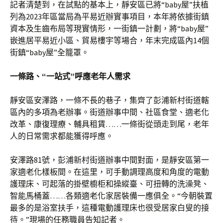
記者清楚到，在試點的基本上，靜安區已將“baby屋”扶植
列為2023年區當局為平易近辦實事項目，本年將依據街鎮
資本及生齒布局等現實情形，一街鎮一計劃，將“baby屋”
嵌進居平易近小區、貿易樓宇等場合，年末完成區內14個
街鎮“baby屋”全籠罩。
一條路、“一站式”呼應老年人需求
靜安區安澤路，一條不長的巷子，集齊了彭浦新村街道轄
區內的多項為老辦事。街道辦事中間、社區食堂、適老化
改革、康復理療、輔具租賃……一條街從頭走到尾，老年
人的日常需求都能獲得呼應。
安澤路81號，彭浦新村街道辦事中間對面，是靜安區第一
家適老化樣板間。在這里，可手動調理高度和角度的電動
護理床、可起落的掛壁櫥柜和操縱臺、可扭轉的洗澡凳、
智能馬桶蓋……各類適老化家居裝備一應俱全。“今朝裝置
最多的是浴室扶手，這種電動護理床也很受居家白叟的接
待。”現場的任務職員告知記者。