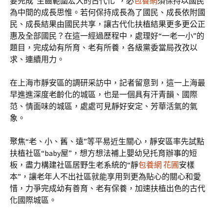
要完成“生齒範圍宏大的古代化”，必
包養網
須保持以國民
為中間的成長思惟。若何保持成長為了國民、成長依附國
民、成長結果由國民共享，讓古代化扶植結果更多更公正
惠及全部國民？在這一經過歷程中，處理好“一老一小”的
題目，完成幼有所育、老有所養，各級黨委當局孜孜以
求、連續用力。
在上海市靜安區的調研采訪中，記者留意到，這一上海最
早進進深度老齡化的城區，也是一個具有汗青韻、國際
范、情面味的城區，處處可見靜好安定、芳華活氣的氣
象。
聚焦“老、小、舊、遠”等平易近生關心，靜安區率先試點
扶植社區“baby屋”，想方想法補上嬰幼兒托育辦事的短
板，盡力構建社區居野生老系統的“靜
包養網 花圃
安樣
本”，讓老年人不出社區就能享用到更為貼心的關心和愛
惜，力爭完成幼有善育、老有保養，加速扶植出色的古代
化國際城區。