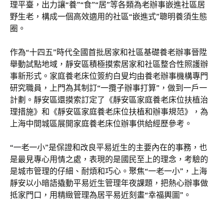
理平臺，出力讓“養”“食”“居”等各類為老辦事嵌進社區居
野生老，構成一個高效適用的社區“嵌進式”聰明養須生態
圈。
作為“十四五”時代全國首批居家和社區基礎養老辦事晉陞
舉動試點地域，靜安區積極摸索居家和社區整合性照護辦
事新形式。家庭養老床位簽約白叟均由養老辦事機構專門
研究職員，上門為其制訂“一攬子辦事打算”，做到一戶一
計劃。靜安區還摸索訂定了《靜安區家庭養老床位扶植治
理措施》和《靜安區家庭養老床位扶植和辦事規范》，為
上海中間城區展開家庭養老床位辦事供給經歷參考。
“一老一小”是保證和改良平易近生的主要內在的事務，也
是最見專心用情之處，表現的是國民至上的理念，考驗的
是城市管理的仔細、耐煩和巧心。聚焦“一老一小”，上海
靜安以小暗語撬動平易近生管理年夜課題，把熱心辦事做
抵家門口，用精緻管理為居平易近刻畫“幸福輿圖”。