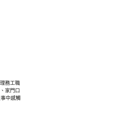
處理務工職
危、家門口
大事中感觸