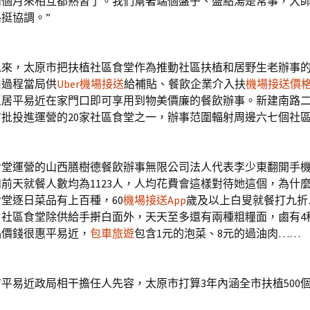
兩個月來相互都熟習了。我們幫著端個盤子、盛點湯是常事，大
挺協調。”
，太原市把扶植社區食堂作為推動社區扶植和居野生老辦事的
由過程當局供
Uber機場接送
給補貼、餐飲企業介入扶
機場接送價
區居平易近在家門口即可享用到物美價廉的餐飲辦事。新建南路
批投進運營的20家社區食堂之一，辦事范圍輻射周邊六七個社
運營的山西膳樹德餐飲辦事無限公司法人代表李少東翻開手機
前天就餐人數均為1123人，人均花費會這樣對待她這個，為什麼
堂逐日菜品有上百種，60
機場接送App
歲及以上白叟就餐打九折
，社區食堂除供給手搟白面外，天天至多還有兩種粗糧面，鹵有4
品價錢很惠平易近，
包車旅遊
包含1元的泡菜、8元的過油肉……
易近政局相干擔任人先容，太原市打算3年內涵全市扶植500