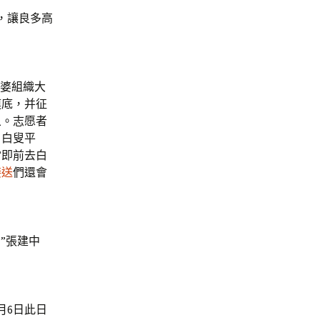
，讓良多高
婆組織大
摸底，并征
象。志愿者
白白叟平
當即前去白
接送
們還會
”張建中
月6日此日