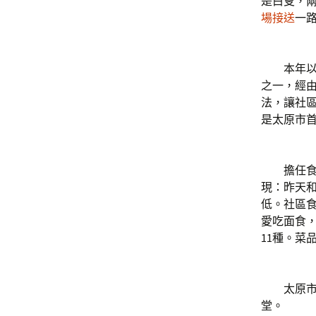
是白叟，
場接送
一路
本年以來
之一，經
法，讓社
是太原市首
擔任食堂
現：昨天和
低。社區食
愛吃面食
11種。菜
太原市平
堂。