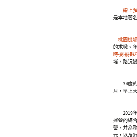
線上
是本地著名
桃園機
的求職。
時機場接
堵，路況
34歲的
月，早上
2019
運營的綜合
營，并為務
元，以及0