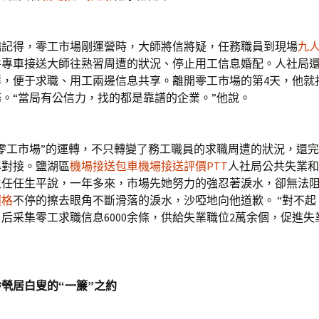
得，零工市場剛運營時，大師將信將疑，任務職員到現場
九
并專車接送大師往熟習周遭的狀況、停止用工信息婚配。人社局
群，便于求職、用工兩邊信息共享。離開零工市場的第4天，他就
。“當局有公信力，找的都是靠譜的企業。”他說。
工市場”的運轉，不只轉變了務工職員的求職周遭的狀況，還完
準對接。鹽湖區
機場接送包車
機場接送評價PTT
人社局公共失業和
主任任生平說，一年多來，市場先她努力的強忍著淚水，卻無法
價格
不停的擦去眼角不斷滑落的淚水，沙啞地向他道歉。 “對不起
后采集零工求職信息6000余條，供給失業職位2萬余個，促進失業
居白叟的“一簾”之約