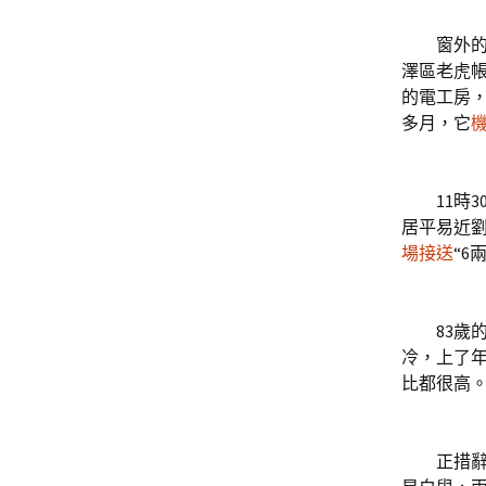
窗外的風
澤區老虎
的電工房
多月，它
機
11時3
居平易近
場接送
“6
83歲的
冷，上了
比都很高
正措辭間