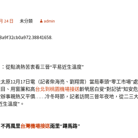
 月 24 日
未分類
admin
68a9f32cb0a972.38841658.
從點滴熱苦衷看三晉“平易近生溫度”
12月17日電（記者柴海亮、劉翔霄）當局牽頭“零工市場”
題目、用窗簾和高
台北到桃園機場接送
齡煢居白叟“對記號”知安
堂辦事親熱又平價……冷冬時節，記者訪問三晉年夜地，從二三
近生溫度”。
不再風里
台灣機場接送
雨里“蹲馬路”