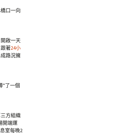
北橋口一向
開啟一天
。跟著
24小
形成路況擁
蹲”了一個
第三方組織
場開端運
息室每晚2