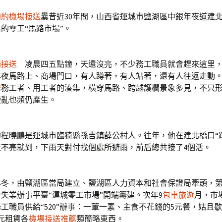
預約機場接送
曩昔近30年間，山西省運城市鹽湖區中銀年夜道建
的零工“馬路市場”。
場接送
凌晨四五點鐘，天還沒亮，不少務工職員就會趕來這里，
年夜馬路上、商場門口，有人蹲著，有人站著，還有人往返走動
送
務工者、用工者的湊集，橫穿馬路、跨越護欄景象多見，不只
變亂也頻仍產生。
程曉鵬是運城市臨猗縣孫吉鎮薛公村人。往年，他在建北橋口“
天不亮就到，下雨天對付找個處所避雨，前后總共接了4個活。
年冬，由鹽湖區當局建立、鹽湖區人力資本和社會保證局牽頭，
失業辦事平臺“運城零工市場”開端籌建。次年9
包車旅遊
月，市
工職員供給“520”辦事：一葷一素、主食不花錢的5元餐，姑且歇
元租賃各
機場接送推薦
類簡略東西。