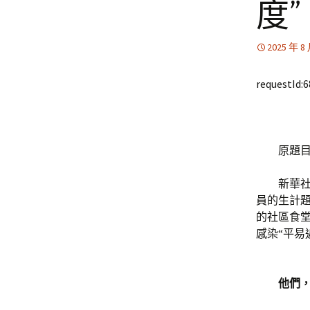
度”
2025 年 8
requestId:
原題目：
新華社太原
員的生計
的社區食
感染“平易
他們，