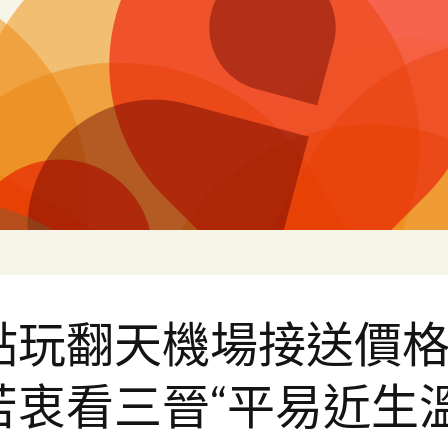
片
點玩翻天機場接送價
苦衷看三晉“平易近生