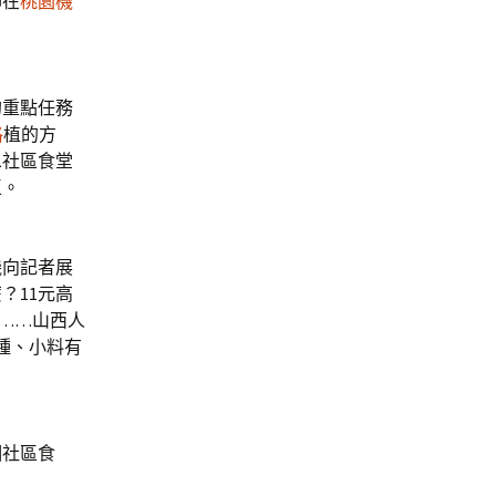
師在
桃園機
重點任務
格
植的方
二社區食堂
區。
向記者展
？11元高
……山西人
種、小料有
個社區食