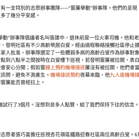
一支特別的志愿辦事團隊——“窗簾舉動”辦事隊。他們的呈現
叟多了幾分平安感。
動”辦事隊倡議者名叫張建中，退休前是一位火車司機。他和老
時，發明社區有不少高齡煢居白叟。經由過程聯絡接觸社區停止
其家人批准，辦事隊選定了一些體弱多病的高齡白叟作為辦事對
七點到八點半之間按時在白叟樓下巡視，若發明窗簾被拉開，表
便會安心分開；假如窗
線上預約機場接送
簾沒有被拉開，他們會
查訊問，避免不測產生。
機場接送預約
夜幕來臨，他
九人座機場
的窗簾能否曾經拉上。
試行了3個月。沒想到良多人點贊，給了我們保持下往的信念。
志愿者張巧富擔任巡視杏花嶺區鐵路迎春社區兩位高齡白叟。6