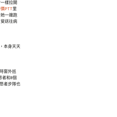
常一樣拉開
價PTT
里
。她一邊跑
白叟送往病
，本身天天
時窗外巡
愿者和8個
志愿者步隊也