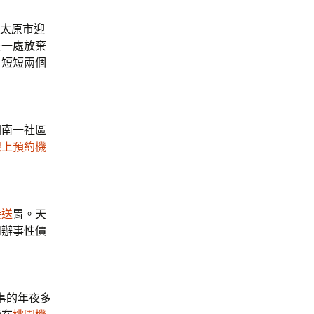
太原市迎
是一處放棄
。短短兩個
園南一社區
線上預約機
接送
胃。天
和辦事性價
事的年夜多