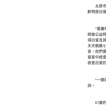
太原市有
齡煢居白
“窗簾舉
師做公益
得白叟及
天天朝晨
安，他們
叟家中檢
檢查白叟
“一開端
說。
67歲的