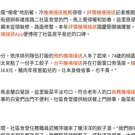
“嗖嗖”地刮著，冷
機場接送推薦
得很。
評價機場接送
記者推開
帳街道辦新建南路二社區食堂的門，馬上覺得暖和如春。這里原
，顛末從頭裝修、路面修整，本年
評價機場接送
國慶節開端運營
場接送App
便博得了社區居平易近的口碑。
0分，依序排列隊伍打飯的
預約機場接送
人多了起來。74歲的桃
劉太來點了一份手工餃子，
台中機場接送
并在打飯窗口旁落座。
兩16.8元，豬肉年夜蔥餡兒的，比本身做省事，也不貴。”
馬金蘭白叟說，這里飯菜平淡可口，符合老年人的口
商務機場
年事的白叟們出門不便利，社區食堂還供給送餐上門辦事，飯菜
。
，社區食堂任務職員武曉萍端來了暖洋洋的餃子湯。“我們辦