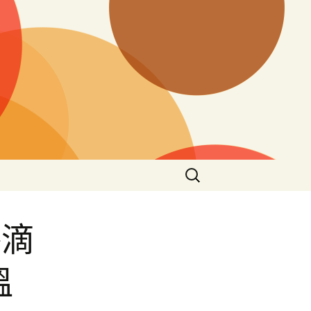
搜
尋
關
鍵
格滴
字:
溫