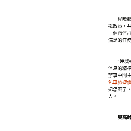
程曉鵬記
揚政策，
一個微信
滿足的任務
“運城零
信息的精
辦事中間
包車旅遊
妃怎麼了，
人。
與高齡煢