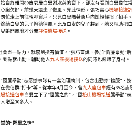
始自終離開89歲煢居白叟謝淑英的窗下，卻沒有看到白叟像往
叟心臟欠好，前幾天還患了傷風。見此情形，張巧富心
機場接送評
，匆忙走上前往輕叩窗戶，只見白叟隔著窗戶向她輕輕招了招手
一邊給白叟的兒子撥德律風。比及白叟的兒子趕到，她又相助把
白叟離開風險才分開
評價機場接送
。
會盡一點力，就感到挺有價值。”張巧富說，參加“窗簾舉動”后
，到點就出勤，輔助他人
九人座機場接送
的同時也錘煉了身材。
窗簾舉動”志愿辦事隊有一套治理軌制，包含出勤穿“禮服”、按
在微信群“打卡”等。從本年4月至今，曾
九人座包車
經有35名志
機場接送包車
白叟立下了“窗簾之約”，“窗
松山機場接送
簾舉動”
0人增至30多人。
的“鄰里之情”