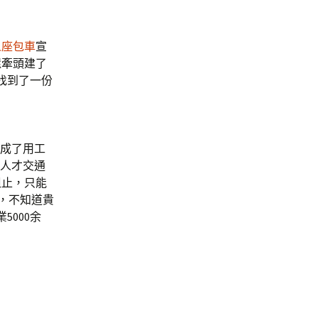
人座包車
宣
還牽頭建了
找到了一份
成了用工
人才交通
阻止，只能
，不知道貴
5000余