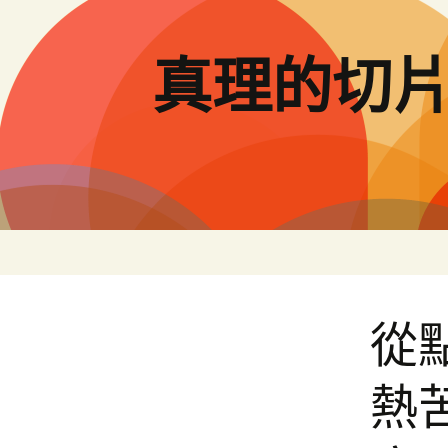
跳
至
主
真理的切
要
內
容
從
熱