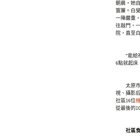
朝晨，她自
窗簾。白
一陣嚴重
往敲門，
院，直至
“能給社
6點就起床
太原市“
視、攝影后
社區16位
從最後的1
社區食堂