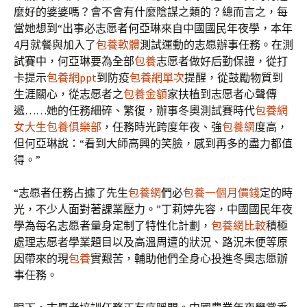
麼好的婆婆嗎？會不會有什麼陰謀之類的？總而言之，每
當她想到“出事必志愿者何亞琳來自中國國民年夜學，本年
4月就餐與加入了
包養軟體
測試運動的志愿辦事任務。在測
試賽中，何亞琳要為全部
包養
志愿者做好后勤保證，從打
卡提示
包養網ppt
到防疫
包養網單次
提醒，從鼓勵物質到
生涯關心，從志愿者之
包養金額
家扶植到志愿者心聲傳
遞……她的任務細碎、繁復，辦事冬奧測試賽時代
包養網
女大生包養俱樂部
，任務時光跨度年夜、強
包養網
度高，
但何亞琳說：“看到大師高興的笑臉，感到再多的盡力都值
得。”
“志愿者任務占據了先生
包養網
們必
包養一個月價錢
定的時
光，不少人面對著課業壓力。”丁莉婷先容，中國國民年夜
學為每名志愿者量身定制了特性化計劃，
包養網比較
積極
處理志愿者學業題目以及高溫周遭的狀況、路況未便等原
因帶來的現
包養
實艱苦，輔助他們全身心投進冬奧志愿辦
事任務。