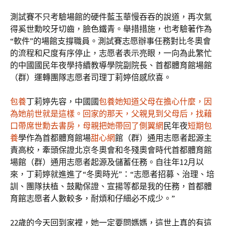
測試賽不只考驗場館的硬件藍玉華慢吞吞的說道，再次氣
得奚世勳咬牙切齒，臉色鐵青。舉措措施，也考驗著作為
“軟件”的場館支撐職員。測試賽志愿辦事任務對比冬奧會
的流程和尺度有序停止，志愿者表示亮眼，一向為此繁忙
的中國國民年夜學持續教導學院副院長、首都體育館場館
（群）運轉團隊志愿者司理丁莉婷倍感欣喜。
包養
丁莉婷先容，中國國
包養她知道父母在擔心什麼，因
為她前世就是這樣。回家的那天，父親見到父母后，找藉
口帶席世勳去書房，母親把她帶回了側翼網
民年夜
短期包
養
學作為首都體育館場
甜心網
館（群）通用志愿者起源主
責高校，牽頭保證北京冬奧會和冬殘奧會時代首都體育館
場館（群）通用志愿者起源及儲蓄任務。自往年12月以
來，丁莉婷就進進了“冬奧時光”：“志愿者招募、治理、培
訓、團隊扶植、鼓勵保證、宣揚等都是我的任務，首都體
育館志愿者人數較多，耐煩和仔細必不成少。”
22歲的今天回到家裡，她一定要問媽媽，這世上真的有這