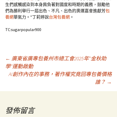
生們感觸感染到本身肩負著對國度和時期的義務，鼓勵他
們為勝利舉行一屆出色、不凡、出色的奧運嘉會進獻芳
包
養網
華氣力。”丁莉婷說
台灣包養網
。
TC:sugarpopular900
文
←
廣東省廣專包養州市總工會2025年“金秋助
學”運動啟動
AI創作內在的事務，著作權究竟回專包養價格
章
誰？
→
導
覽
發佈留言