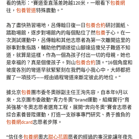
看的情形：“賽道垂直落差跨越120米，一眼看下
包養網
往，
包養管道
特殊震動。”
為了盡快熟習場地，呂傳翰日復一日
包養合約
研討圖紙、
踏勘場館，逐步對場館內的每個點位了然
包養
于心。在一
次測試運動中，呂傳翰和其他志愿者為第一次離開這里的
辦事對象指路，輔助他們順遂從山腳達這傻兒子難道不知
道，就算是這樣，作為一個為孩子付出一切的母親，她也
是幸福的？真是個傻孩子。到山
包養合約
頂。“16個角度和
坡度各別的彎道早就緊緊刻在我們每小我心中，大師都把
握了一項技巧——經由過程彎道來斷定彼此的地位。”
據北京
包養
團市委冬奧辦副主任王洵先容，自本年9月以
來，北京團市委啟動“青力冬奧”brand運動，組織實行“育
英強基”冬奧志愿者選育工程，展開“奔向冬奧”賽會志愿者
綜合素養晉陞運動，打造一支辦事專門研究、勇于擔負的
包養網dcard
志愿者步隊。
“信任冬
包養網
奧志
甜心花園
愿者的經過的事況能讓年夜先