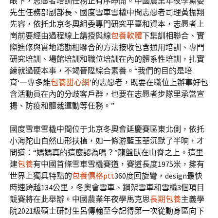
眼下，志愿者培訓任務正有序睜開。中國農業年夜學黨委
先生任務部副部長、國度雪車雪橇中間志愿者司理黃振翔
先容，依托北京冬奧組委專門研究平臺和資本，志愿者上
崗前要經由過程線上講授與線
包養軟體
下集訓相聯合、實
際進修與實地踏勘相聯合的方法接收包含通用培訓、專門
研究培訓、場館培訓和職位培訓在內的體系性培訓，扎實
練就過硬本事，不竭晉陞綜合素養。“我們的目的是培
育‘一專多能
包養甜心網
’的志愿者，既要在職位上辦事好包
含活動員在內的分歧客戶群，也要在志愿者步隊里承當宣
揚、防疫和體裁運動等任務。”
國度雪車雪橇中間位于北京冬奧會延慶賽區東北側，依托
小海陀山自然山形扶植，如一條游藍玉華沉默了半晌，才
問道：“媽媽真的這麼認為嗎？”龍盤臥在山脊之上。這里
建
包養
有中國首條雪車雪橇賽道，賽道長度1975米，擁有
世界上獨具特點的
包養價格ptt
360度回旋彎，design最快
時速跨越134公里，冬奧會雪車、鋼架雪車和雪橇3個項目
競賽將在此舉辦。中國農業年夜學馬克思
長期包養
主義學
院2021級碩士研討生呂傳翰至今記得第一次從動身區向下