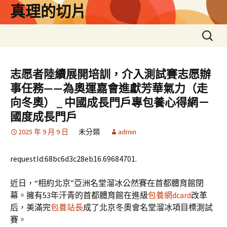
跳
真理的切片
至
主
搜
要
尋
內
關
容
鍵
志愿者陸續展開培訓，介入測試賽志愿辦
字:
事任務——為奧運嘉會進獻芳華氣力（走
向冬奧） _ 中國成長門戶專包養心得網－
國度成長門戶
2025 年 9 月 9 日
未分類
admin
requestId:68bc6d3c28eb16.69684701.
近日，“相約北京”亞洲名堂溜冰公然賽在首都體育館閉
幕。擁有53年汗青的首都體育館在進級
包養網dcard
改革
后，美滿完
包養站長
成了北京冬奧會名堂溜冰項目標測試
賽。