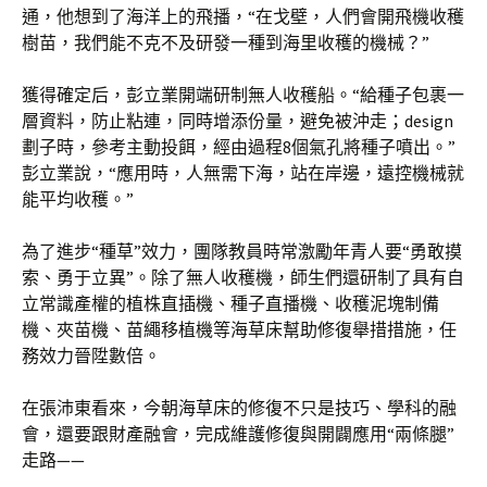
通，他想到了海洋上的飛播，“在戈壁，人們會開飛機收穫
樹苗，我們能不克不及研發一種到海里收穫的機械？”
獲得確定后，彭立業開端研制無人收穫船。“給種子包裹一
層資料，防止粘連，同時增添份量，避免被沖走；design
劃子時，參考主動投餌，經由過程8個氣孔將種子噴出。”
彭立業說，“應用時，人無需下海，站在岸邊，遠控機械就
能平均收穫。”
為了進步“種草”效力，團隊教員時常激勵年青人要“勇敢摸
索、勇于立異”。除了無人收穫機，師生們還研制了具有自
立常識產權的植株直插機、種子直播機、收穫泥塊制備
機、夾苗機、苗繩移植機等海草床幫助修復舉措措施，任
務效力晉陞數倍。
在張沛東看來，今朝海草床的修復不只是技巧、學科的融
會，還要跟財產融會，完成維護修復與開闢應用“兩條腿”
走路——