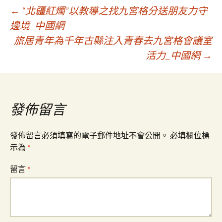
文
←
“北疆紅燭”以教導之找九宮格分送朋友力守
邊境_中國網
旅居青年為千年古縣注入青春去九宮格會議室
章
活力_中國網
→
導
覽
發佈留言
發佈留言必須填寫的電子郵件地址不會公開。
必填欄位標
示為
*
留言
*