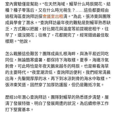
室內實驗僅是幫助。“在天然海域，鰻草什么時辰開花、結
種？種子零落后，又在什么時光萌生？……這些都要經由
過程海區查詢拜訪探
會議室出租
清。”為此，張沛東與團隊
成員學會了潛水。“查詢拜訪最年夜的難點是對鰻草熟悉缺
乏，方式難以把握，好比開花與溫度等前提親密相干，往
早了，還沒開花；往晚了，花都開完了，經常錯過最佳取
樣期。”他說。
怎么戰勝這些艱苦？團隊成員扎根海畔，與漁平易近同吃
同住，無論酷寒盛暑，都保持下海取樣。夏季，海邊冷氣
刺骨，可此時恰是年夜天鵝來越冬的時辰，也是察看海草
的主要時代。“夜里潮流低，查詢拜訪便利，我們經常清晨
出海，先鑿開厚厚的冰，再下到冰涼刺骨的海水中取樣。”
張沛東笑道，固然穿了加厚防護服，但仍是難抵冷氣。
歷經10年潛心查詢拜訪，團隊對鰻草的熟悉逐步清楚，厘
清了發展特徵、明白了發展周遭的狀況，為后續修停工作
打下堅實基本。