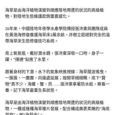
海草是由海洋植物演變到順應陸地周遭的狀況的高級植
物，對陸地生態維護起側重要感化。
16年來，中國陸地年夜學水產學院傳授張沛東與團隊成員
在黃渤海修復養護海草床2萬余畝，并樹立起絕對完全的溫
帶海草床生態修復技巧系統。
背上氧氣瓶、戴好潛水鏡，張沛東深吸一口吻，身子一
躍，“撲通”鉆進了水里。
跟著身材的下潛，水下的氣象映進視線：海草隨波搖曳，
一簇簇、一團團，向遠處延展；撥開草細細瞧，底下“寶
物”真不少，海螺、蟹、貝……張沛東拿著防水紙，察看一
番，記下海草最重生長狀態。
海草是由海洋植物演變到順應陸地周遭的狀況的高級植
物，一種或幾種海草連片發展，配合構成廣袤柔嫩的“海底
草原”，即“海草床”。