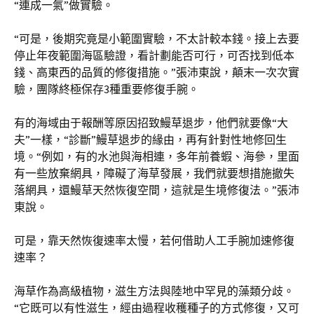
“連成一氣”做實驗。
“可是，後期究竟是小範圍實驗，不太計較本錢。接上去要
停止年夜範圍海區驗證，看計劃能否可行，可否找到低本
錢、高東西的品質的修復措施。”張沛東說，顛末一次次實
驗，團隊終極保存3種重要修復手腕。
有的海域由于報酬等原因招致鰻草退步，他們就要像“大
夫”一樣，“診斷”鰻草退步的緣由，再有針對性地修回生
境。“例如，有的水池與海相連，多年前養蝦、海參，里面
有一些放棄網具，障礙了海草發展，我們就要想措施撤失
落網具，還鰻草天然恢復空間，這就是生境修復法。”張沛
東說。
可是，靠天然恢復速率太慢，若何借助人工手腕加速修復
速率？
海草作為高級植物，滋生方法與陸地中罕見的藻類分歧。
“它既可以有性滋生，經由過程收穫種子的方式修復，又可