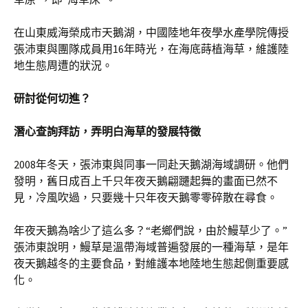
在山東威海榮成市天鵝湖，中國陸地年夜學水產學院傳授
張沛東與團隊成員用16年時光，在海底蒔植海草，維護陸
地生態周遭的狀況。
研討從何切進？
潛心查詢拜訪，弄明白海草的發展特徵
2008年冬天，張沛東與同事一同赴天鵝湖海域調研。他們
發明，舊日成百上千只年夜天鵝翩躚起舞的畫面已然不
見，冷風吹過，只要幾十只年夜天鵝零零碎散在尋食。
年夜天鵝為啥少了這么多？“老鄉們說，由於鰻草少了。”
張沛東說明，鰻草是溫帶海域普遍發展的一種海草，是年
夜天鵝越冬的主要食品，對維護本地陸地生態起側重要感
化。