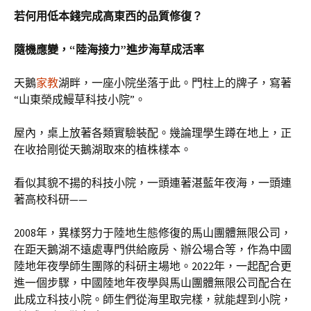
若何用低本錢完成高東西的品質修復？
隨機應變，“陸海接力”進步海草成活率
天鵝
家教
湖畔，一座小院坐落于此。門柱上的牌子，寫著
“山東榮成鰻草科技小院”。
屋內，桌上放著各類實驗裝配。幾論理學生蹲在地上，正
在收拾剛從天鵝湖取來的植株樣本。
看似其貌不揚的科技小院，一頭連著湛藍年夜海，一頭連
著高校科研——
2008年，異樣努力于陸地生態修復的馬山團體無限公司，
在距天鵝湖不遠處專門供給廠房、辦公場合等，作為中國
陸地年夜學師生團隊的科研主場地。2022年，一起配合更
進一個步驟，中國陸地年夜學與馬山團體無限公司配合在
此成立科技小院。師生們從海里取完樣，就能趕到小院，