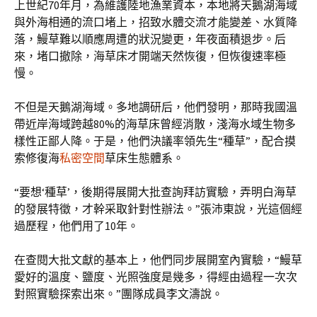
上世紀70年月，為維護陸地漁業資本，本地將天鵝湖海域
與外海相通的流口堵上，招致水體交流才能變差、水質降
落，鰻草難以順應周遭的狀況變更，年夜面積退步。后
來，堵口撤除，海草床才開端天然恢復，但恢復速率極
慢。
不但是天鵝湖海域。多地調研后，他們發明，那時我國溫
帶近岸海域跨越80%的海草床曾經消散，淺海水域生物多
樣性正鄙人降。于是，他們決議率領先生“種草”，配合摸
索修復海
私密空間
草床生態體系。
“要想‘種草’，後期得展開大批查詢拜訪實驗，弄明白海草
的發展特徵，才幹采取針對性辦法。”張沛東說，光這個經
過歷程，他們用了10年。
在查閱大批文獻的基本上，他們同步展開室內實驗，“鰻草
愛好的溫度、鹽度、光照強度是幾多，得經由過程一次次
對照實驗探索出來。”團隊成員李文濤說。