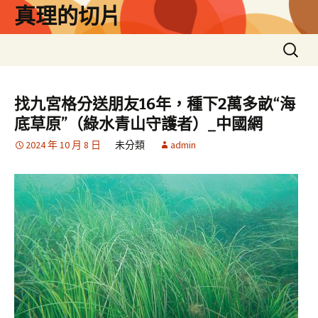
跳
真理的切片
至
主
搜
要
尋
內
關
容
鍵
找九宮格分送朋友16年，種下2萬多畝“海
字:
底草原”（綠水青山守護者）_中國網
2024 年 10 月 8 日
未分類
admin