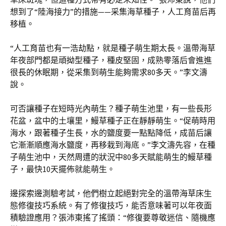
想到了“陸海接力”的措施——采集海草種子，人工育苗后再
移植。
“人工育苗也有一浩劫點，就是種子萌生期太長。溫帶海草
年夜部門都是頑拗型種子，種皮堅固，成熟零落后會進進
很長的休眠期，從采集到萌生能夠需求80多天。”李文濤
說。
可否讓種子在短時光內萌生？種子萌生池里，有一些長形
花盆，盆中的土壤里，鰻草種子正在靜靜萌生。“促萌時用
海水，跟著種子生長，水的鹽度要一點點降低，成苗后讓
它漸漸順應海水鹽度，再移栽到海底。”李文濤先容，在種
子萌生池中，天然周遭的狀況中80多天賦能萌生的鰻草種
子，最快10天擺佈就能萌生。
邊探索邊測驗考試，他們樹立起絕對完全的溫帶海草床生
態修復技巧系統。有了修復技巧，能否意味著可以年夜面
積驗證應用？張沛東搖了搖頭：“修復要尊敬迷信、隨機應