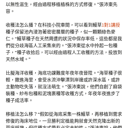
以無性滋生，經由過程移植植株的方式修復。”張沛東先
容。
收穫法怎么播？在科技小院車間，可以看到鰻草
1對1講授
種子保留池內浸泡著密密層層的種子，似一顆顆綠色麥
仁。“鰻草種子在天然周遭的狀況中保存率低，這些都是我
們從分歧海區人工采集來的。”張沛東從水中拎起一包種
子，“種子收拾后，可以經由過程人工收穫的方法，投放到
天然水域。”
比擬海洋收穫，海底功課難度年夜年夜晉陞。“海草種子很
輕，撒進海里，會受水流沖擊漂到岸邊或許深水區，或許
主動物吃失落，就沒法萌生。”張沛東說，他們自創了麻袋
裝種、紗布包種和泥塊裹種等收穫方式，年夜年夜進步了
種子成活率。
移植法怎么移？“假如從海底采集一株鰻草，再移植到需求
修復的海床地位，一旦勝利定植能夠就會天然克隆出新的
草床斑塊，但這種方式帶有必定未知性。”張沛東說，他們