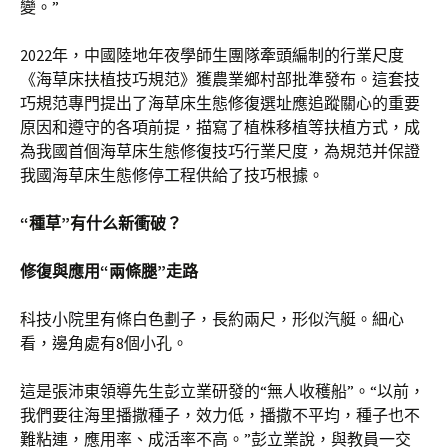
變。”
2022年，中國陸地年夜學師生團隊牽頭編制的行業尺度
《海草床扶植技巧規范》獲農業鄉村部批準發布。這套技
巧規范專門提出了海草床生態修復選址應追蹤關心的重要
原因和遵守的各項前提，描寫了植株移植等扶植方式，成
為我國首個海草床生態修復技巧行業尺度，為規范并保證
我國海草床生態修停工程供給了技巧根據。
“種草”有什么新衝破？
修復與應用“兩條腿”走路
科技小院里有條白色劃子，長約兩尺，形似汽艇。細心
看，邊角處有8個小孔。
這是張沛東領導先生彭立業研發的“無人收穫船”。“以前，
我們要往海里播撒種子，效力低，播撒不平均，種子也不
難粘連，應用率、成活率不高。”彭立業說，與教員一交