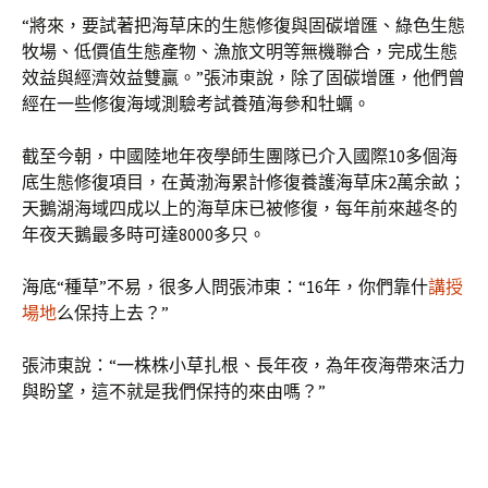
“將來，要試著把海草床的生態修復與固碳增匯、綠色生態
牧場、低價值生態產物、漁旅文明等無機聯合，完成生態
效益與經濟效益雙贏。”張沛東說，除了固碳增匯，他們曾
經在一些修復海域測驗考試養殖海參和牡蠣。
截至今朝，中國陸地年夜學師生團隊已介入國際10多個海
底生態修復項目，在黃渤海累計修復養護海草床2萬余畝；
天鵝湖海域四成以上的海草床已被修復，每年前來越冬的
年夜天鵝最多時可達8000多只。
海底“種草”不易，很多人問張沛東：“16年，你們靠什
講授
場地
么保持上去？”
張沛東說：“一株株小草扎根、長年夜，為年夜海帶來活力
與盼望，這不就是我們保持的來由嗎？”