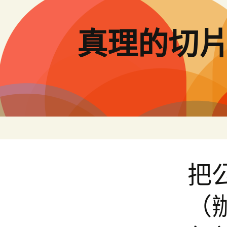
跳
至
主
真理的切
要
內
容
把
（