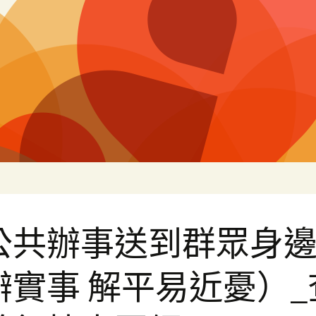
片
公共辦事送到群眾身
辦實事 解平易近憂）_