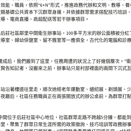
效能、職員，依照“6+N”形式，推進政務代辦和文明、教導、
夜類基礎公共資本下沉群眾身邊，并依據群眾需求搭配技巧培訓
教導、電商直播、商超配送等若干辦事項目。
后莊社區鄰里中間衛生辦事站，100多平方米的辦公面積被分紅
教導室、婦幼保健室、留不雅室等一應俱全，古代化的電腦和診
建成后，我們搬到了這里，任務周遭的狀況上了好幾個層次。”
志賢告知記者，沒搬來之前，辦事站只是村部裡面的兩間下沉式
。
事站沿著樓道往里走，順次途經老年運動室、縫紉展、剃頭展、
年夜廳后，社區任務職員正在兩張開放式的辦公桌前，為群眾打
中間位于后莊社區中心地位，社區群眾走路不跨越5分鐘，都能
樓里，聚集了群眾日常生涯所需的政策徵詢、技巧培訓等政務辦