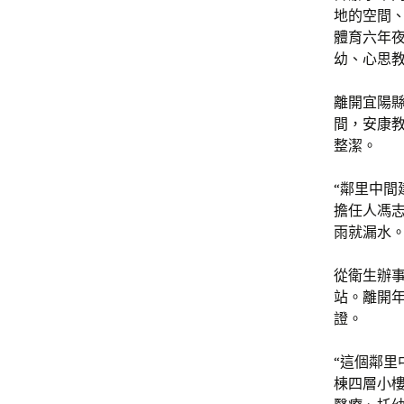
地的空間、
體育六年
幼、心思
離開宜陽縣
間，安康
整潔。
“鄰里中間
擔任人馮
雨就漏水
從衛生辦
站。離開
證。
“這個鄰里
棟四層小