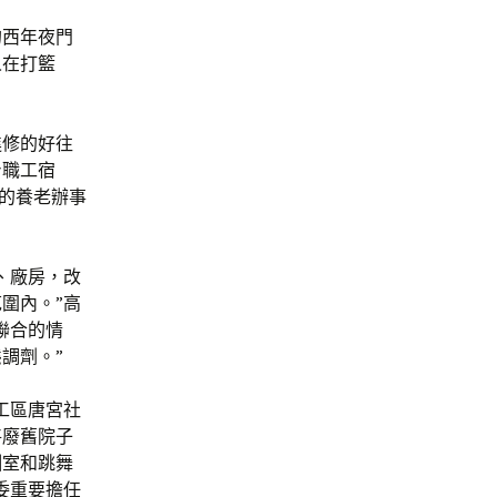
的西年夜門
人在打籃
進修的好往
身職工宿
建的養老辦事
、廠房，改
圍內。”高
聯合的情
調劑。”
工區唐宮社
將廢舊院子
訓室和跳舞
委重要擔任