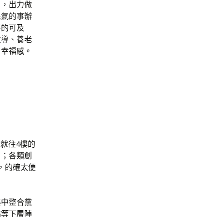
目，出力做
民氣的事辦
事的可及
教導、養老
、幸福感。
就往4樓的
旨；各類創
，的確太便
集中整合黨
站等下層陣