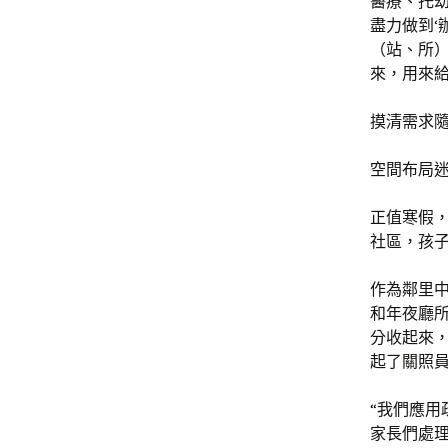
醫療、托幼
盡力做到‘
（站、所
來，用來給
摸清需求
空間布局
正值寒假
社區，孩
作為鄰里
和年夜廳
分收起來
起了關照
“我們應
家長們處