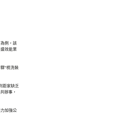
市為例，該
豐盛效能業
驟“梳洗裝
到距家缺乏
公共辦事，
盡力加強公