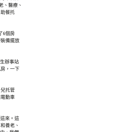
養老、醫療、
、助餐托
了6個房
療裝備擺放
衛生辦事站
瓦房，一下
少兒托管
點電動車
到這來。這
事和養老、