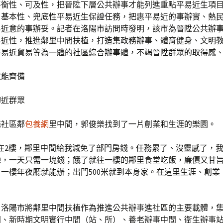
平衡性、可及性，把晉陞下層公共辦事才能列進重點平易近生項
、基本性、兜底性平易近生保證任務，把惠平易近的事辦實、熱
易近意的事辦妥。記者在洛陽市訪問時發明，該市為晉陞公共辦
易近性，推進鄰里中間扶植，打造集政務辦事、體育健身、文明
平易近貿易等為一體的社區綜合辦事體，不竭晉陞群眾的取得感
效能齊備
切近群眾
苑社區鄰
包養網
里中間，郭俊樂找到了一片創業和生涯的樂園。
在2樓，鄰里中間給我減免了部門房錢。任務累了、沒靈感了，我
煉，一天只需一塊錢；餓了就往一樓的鄰里食堂吃飯，廉價又甘
一樓年夜廳就能辦；出門500米就到本身家。在這里生涯、創業
，洛陽市將鄰里中間扶植作為推進公共辦事進社區的主要載體，
間、新時期文明實行中間（站、所）、養老辦事中間、衛生辦事