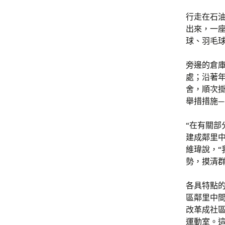
行走在石
出來，一座
球、羽毛
旁邊的倉
處；沿著
舍，順次掛
舉措措施
“在有關
建成鄰里中
維瑋說，
勢，摸清
各具特點
區鄰里中
改革成社
運動室。