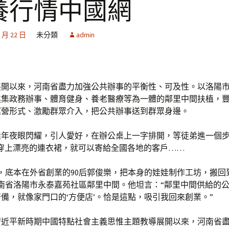
養行情中國網
0 月 22 日
未分類
admin
展開以來，河南省盡力加強公共辦事的平衡性、可及性。以洛陽
進集政務辦事、體育健身、養老醫療等為一體的鄰里中間扶植，
運營形式、激勵群眾介入，把公共辦事送到群眾身邊。
娃年夜眼閃耀，引人愛好，在辦公桌上一字排開，等徒弟進一個步
再穿上漂亮的連衣裙，就可以寄給全國各地的客戶……
，底本在外省創業的90后郭俊樂，把本身的娃娃制作工坊，搬回
河南省洛陽市永泰嘉苑社區鄰里中間。他坦言：“鄰里中間供給的
備，就像家門口的‘方便店’。恰是這點，吸引我回來創業。”
習近平新時期中國特點社會主義思惟主題教導展開以來，河南省