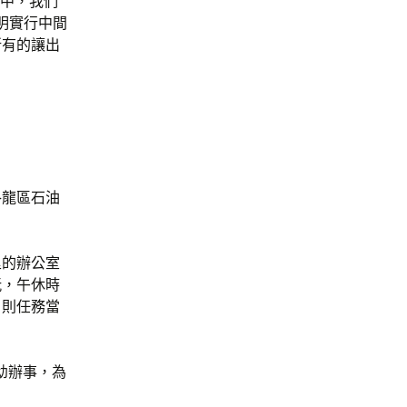
植中，我們
明實行中間
所有的讓出
洛龍區石油
里的辦公室
玩，午休時
，則任務當
幼辦事，為