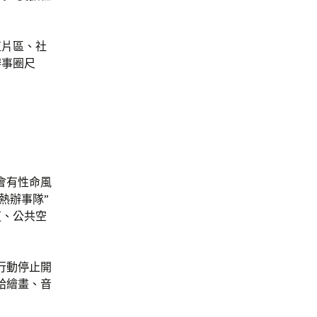
植片區、社
辦事圈尺
會有性命風
熱辦事隊”
道、公共空
行動停止開
給繪畫、音