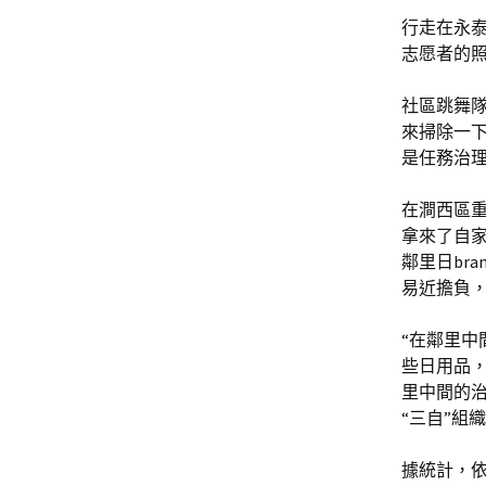
行走在永
志愿者的
社區跳舞
來掃除一
是任務治理
在澗西區
拿來了自
鄰里日br
易近擔負，
“在鄰里
些日用品，
里中間的
“三自”組
據統計，依