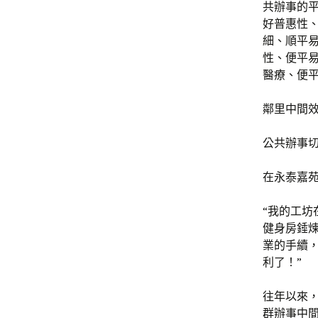
共辦事的
好普惠性
細、順平
性、便平
醫療、便
鄰里中間
公共辦事
在永泰嘉
“我的工坊
健身房錘
業的手續，
利了！”
往年以來
群辦事中