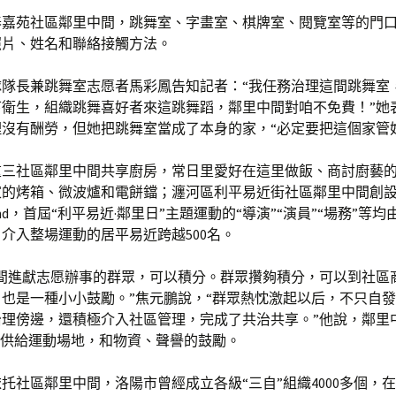
泰嘉苑社區鄰里中間，跳舞室、字畫室、棋牌室、閱覽室等的門
照片、姓名和聯絡接觸方法。
隊隊長兼跳舞室志愿者馬彩鳳告知記者：“我任務治理這間跳舞室
下衛生，組織跳舞喜好者來這跳舞蹈，鄰里中間對咱不免費！”她
沒有酬勞，但她把跳舞室當成了本身的家，“必定要把這個家管
重三社區鄰里中間共享廚房，常日里愛好在這里做飯、商討廚藝
家的烤箱、微波爐和電餅鐺；瀍河區利平易近街社區鄰里中間創
and，首屆“利平易近·鄰里日”主題運動的“導演”“演員”“場務”等
介入整場運動的居平易近跨越500名。
中間進獻志愿辦事的群眾，可以積分。群眾攢夠積分，可以到社區
也是一種小小鼓勵。”焦元鵬說，“群眾熱忱激起以后，不只自
治理傍邊，還積極介入社區管理，完成了共治共享。”他說，鄰里
織供給運動場地，和物資、聲譽的鼓勵。
托社區鄰里中間，洛陽市曾經成立各級“三自”組織4000多個，