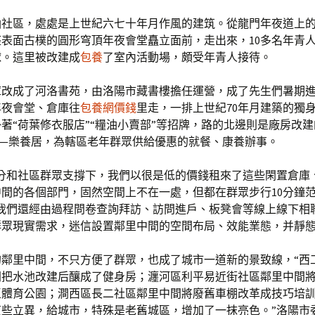
油社區，處處是上世紀六七十年月作風的建筑。從龍門年夜道上
表面古樸的圓形穹頂年夜會堂矗立面前，走出來，10多名年青
球。這里被改建成
包養
了室內活動場，頗受年青人接待。
庫改成了河洛書苑，由洛陽市藏書樓擔任運營，成了先生們暑期
年夜會堂、倉庫往
包養網價錢
里走，一排上世紀70年月建築的獨
著“荷葉修衣服店”“糧油小賣部”等招牌，路的北邊則是廠房改
——樂養居，為轄區老年群眾供給優惠的就餐、康養辦事。
部分和社區群眾支撐下，我們以很是低的價錢租來了這些閑置倉庫
間的各個部門，固然空間上不在一處，但都在群眾步行10分鐘范
“我們還經由過程問卷查詢拜訪、訪問進戶、板凳會等線上線下相
群眾現實需求，迷信設置鄰里中間的空間布局、效能業態，并靜態
的鄰里中間，不只方便了群眾，也成了城市一道新的景致線，“西
間把水池改建后釀成了健身房；瀍河區利平易近街社區鄰里中間
區體育公園；澗西區長二社區鄰里中間將廢舊車棚改革成技巧培
這些立異，給城市，特殊是老舊城區，增加了一抹亮色。”洛陽市