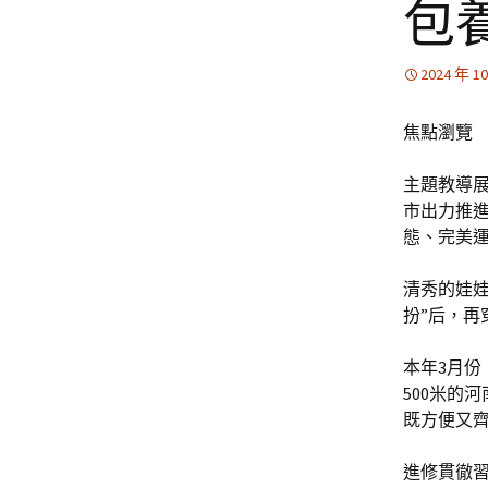
包
2024 年 1
焦點瀏覽
主題教導
市出力推
態、完美
清秀的娃
扮”后，
本年3月份
500米的
既方便又齊
進修貫徹