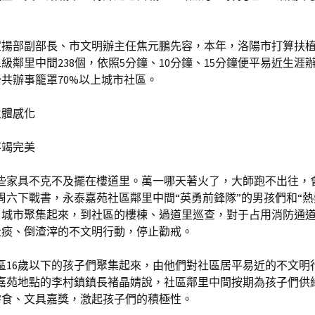
宣揚部副部長、市文明辦主任焦元鵬先容，本年，洛陽市打算扶
級鄰里中間238個，依照5分鐘、10分鐘、15分鐘便平易近生涯
共辦事籠罩70%以上城市社區。
主體感化
不竭完美
這些家具不克不及擺在樓道里。萬一哪天著火了，大師跑不出往，
周六下戰書，永泰嘉苑社區鄰里中間“英勇前鋒隊”的男孩們和“熱
，城市聚集起來，到社區的樓棟、過道里巡查，對于占用消防通
吐痰、倒渣滓的不文明行動，停止勸戒。
區16歲以下的孩子們聚集起來，由他們對社區居平易近的不文明
泰嘉苑地點的李村鎮鎮長褚晶婧說，社區鄰里中間按期為孩子們供
零食、文具嘉獎，激起孩子們的積極性。