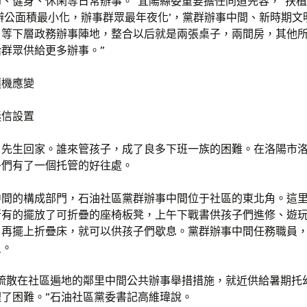
、健身、休閑等日常辦事。”宜陽縣委重要擔任同道先容，“扶
辦公面積最小化，辦事群眾最年夜化’，黨群辦事中間、新時期文
）等下層政務辦事陣地，整合以后就是兩張桌子，兩間房，其他
群眾供給更多辦事。”
隨機應變
迷信設置
，先生回家。誰來管孩子，成了良多下班一族的困難。在洛陽市
子們有了一個托管的好往處。
中間的構成部門，石油社區黨群辦事中間位于社區的東北角。這
所有的擺放了可折疊的座椅板凳，上午下戰書供孩子們進修、遊
，再擺上折疊床，就可以供孩子們歇息。黨群辦事中間任務職員
員。
用疏散在社區遍地的鄰里中間公共辦事舉措措施，就近供給暑期托
理了困難。”石油社區黨委書記高維瑋說。