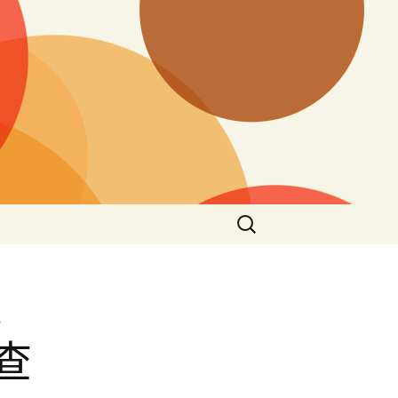
搜
尋
關
鍵
邊
字:
查