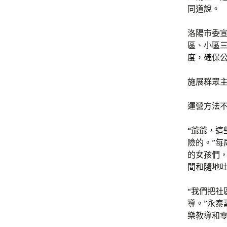
同道說。
洛陽市委
區、小區三
度，確保公
施展群眾
運營方法
“爺爺，
險的。”每
的女孩們
間和隨地
“我們把社
導。”永
樂教導和