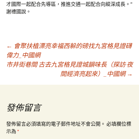
才國際一起配合先導區，推進交通一起配合向縱深成長。”
謝禮國說。
文
←
會聚扶植漂亮幸福西躲的磅找九宮格見證礴
偉力_中國網
市井街巷間 古去九宮格見證城韻味長（探訪·夜
章
間經濟亮起來）_中國網
→
導
覽
發佈留言
發佈留言必須填寫的電子郵件地址不會公開。
必填欄位標
示為
*