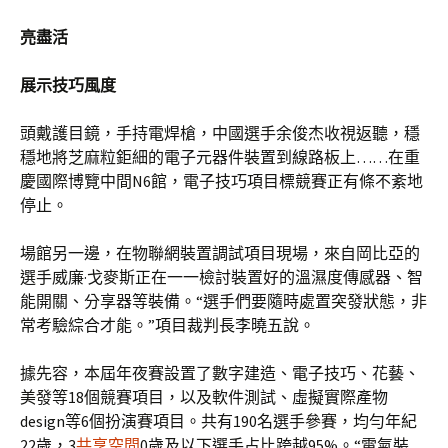
亮盡活
展示技巧風度
頭戴護目鏡，手持電焊槍，中國選手余俊杰收視返聽，穩
穩地將芝麻粒鉅細的電子元器件裝置到線路板上……在重
慶國際博覽中間N6館，電子技巧項目標競賽正有條不紊地
停止。
場館另一邊，在物聯網裝置調試項目現場，來自岡比亞的
選手威廉·戈麥斯正在一一檢討裝置好的溫濕度傳感器、智
能開關、分享器等裝備。“選手們要隨時處置突發狀態，非
常考驗綜合才能。”項目裁判長李曉五說。
據先容，本屆年夜賽設置了數字建造、電子技巧、花藝、
美發等18個競賽項目，以及軟件測試、虛擬實際產物
design等6個扮演賽項目。共有190名選手參賽，均勻年紀
22歲，3
共享空間
0歲及以下選手占比跨越95%。“電氣裝