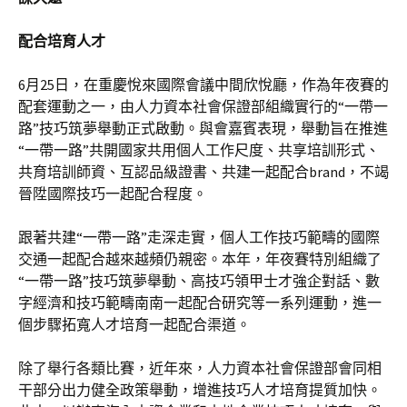
配合培育人才
6月25日，在重慶悅來國際會議中間欣悅廳，作為年夜賽的
配套運動之一，由人力資本社會保證部組織實行的“一帶一
路”技巧筑夢舉動正式啟動。與會嘉賓表現，舉動旨在推進
“一帶一路”共開國家共用個人工作尺度、共享培訓形式、
共育培訓師資、互認品級證書、共建一起配合brand，不竭
晉陞國際技巧一起配合程度。
跟著共建“一帶一路”走深走實，個人工作技巧範疇的國際
交通一起配合越來越頻仍親密。本年，年夜賽特別組織了
“一帶一路”技巧筑夢舉動、高技巧領甲士才強企對話、數
字經濟和技巧範疇南南一起配合研究等一系列運動，進一
個步驟拓寬人才培育一起配合渠道。
除了舉行各類比賽，近年來，人力資本社會保證部會同相
干部分出力健全政策舉動，增進技巧人才培育提質加快。