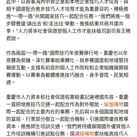
此中，以辦事海內中資企業和本地企業技巧人才培育、與
相干國度配合進步技巧人才培育才能為重要目的，積極推
進“一帶一路”共開國家技巧一起配合任務。“我們將進一個
步驟豐盛‘請出去’和‘走出往’舉動，推進結果共商共建共
享。”人力資本社會保證部個人工作才能扶植司副司長王曉
君說。
作為兩屆“一帶一路”國際技巧年夜賽舉行地，重慶也以年
夜賽為契機，深化賽事結果轉化，與參賽國度和地域堅持
親密互動，支撐有前提的個人工作院校和企業組織展開競
賽運動，以賽事為載體推進技巧融合、身手晉陞、民氣相
通。
重慶市人力資本和社會保證局黨組書記謝禮國先容，重慶
一直把增進技巧交通一起配合作為對外開放、
瑜伽場地
國
際一起配合的主要內在的事務，先后與30多個國度和地域
的當局、行業部分樹立一起配合機制，引進國際優良教導
資本、推進師生培訓交通。“我們將持續展開國外優質個人
工作培訓機構引進試點任務，探
講授場地
索扶植高技巧人