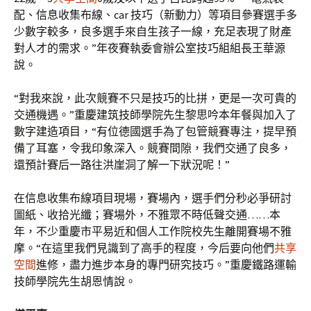
配、信息收集布線、car 技巧（新動力）等項目參賽選手多
少數字較多，良多選手來自生孩子一線，充足表現了財產
對人才的需求。”年夜賽執委會辦公室技巧組組長王華源
說。
“對我來說，此次競賽不只是技巧的比拼，更是一次可貴的
交通機遇。”重慶建筑技師學院先生黎思吟本年餐與加入了
數字建造項目，“有位德國選手為了包管競賽專注，提早預
備了耳塞，令我印象深入。競賽間隙，我們交通了良多，
還預計賽后一路往洪崖洞了解一下狀況呢！”
在信息收集布線項目現場，賽場內，選手們分秒必爭研討
圖紙、收拾光纖；賽場外，不雅眾不時低聲交通……本
年，不少重慶市平易近和個人工作院校先生離開賽場不雅
摩。“在這里我們見識到了高手的程度，今后要向他們
共享
空間
進修，盡力進步本身的專門研究技巧。”重慶鐵路運輸
技師學院先生胡恩情說。