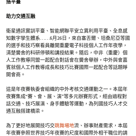
搭平臺
助力交通互融
衛星通訊實訓平臺、智能網聯平安立異利用平臺、全息感
知數字孿生體系……6月26日，來自塞舌爾、坦桑尼亞等國
的選手和技巧察看員離開重慶電子科技個人工作年夜學，
清楚黌舍的科研停頓和講授結果。隨后，中非（重慶）個
人工作教導同盟一起配合對話會在黌舍舉辦，中外與會嘉
賓就個人工作教導成長和技巧比賽國際一起配合等話題睜
開會商。
這是年夜賽執委會組織的中外考核交通運動之一。本屆年
夜賽集成“賽、會、展、演”等多元辦賽形式，經由過程對
話交通、技巧展演、身手體驗等運動，為列國技巧人才交
通互融搭建橋梁。
為了更好地展開技巧交
跳舞場地
流、辦事財產需求，本屆
年夜賽參照世界技巧年夜賽的尺度和國際外相干職位的請