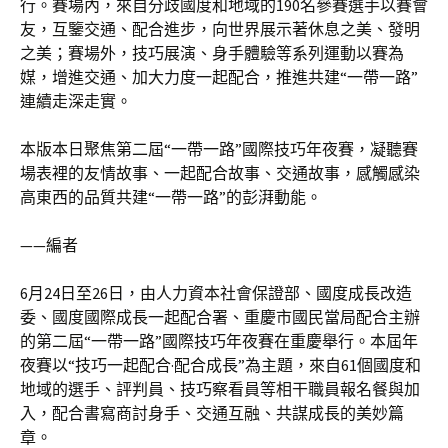
行。賽場內，來自分歧國度和地域的190名參賽選手以賽會
友，互鑒交通、配合進步，向世界展示著休息之美、發明
之美；賽場外，技巧展演、身手體驗等系列運動以賽為
媒，增進交通、加大力度一起配合，推進共建“一帶一路”
連續走深走實。
本版本日聚焦第二屆“一帶一路”國際技巧年夜賽，凝聽賽
場表裡的友情故事、一起配合故事、交通故事，感觸感染
高東西的品質共建“一帶一路”的彭湃動能。
——編者
6月24日至26日，由人力資本社會保證部、國度成長改造
委、國度國際成長一起配合署、重慶市國民當局配合主辦
的第二屆“一帶一路”國際技巧年夜賽在重慶舉行。本屆年
夜賽以“技巧一起配合·配合成長”為主題，來自61個國度和
地域的選手、評判員、技巧察看員等相干職員報名餐與加
入，配合書寫商討身手、交通互融、共謀成長的美妙篇
章。