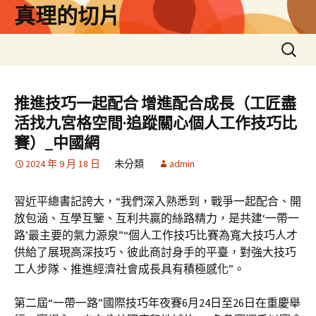
跳
真理的切片
至
主
搜
要
尋
內
關
容
鍵
推進技巧一起配合 增進配合成長（工匠盡
字:
活找九宮格空間·追蹤關心個人工作技巧比
賽）_中國網
2024 年 9 月 18 日
未分類
admin
習近平總書記誇大，“我們深入熟悉到，戰爭一起配合、開
放包涵、互學互鑒、互利共贏的絲路精力，是共建‘一帶一
路’最主要的氣力源泉”“個人工作技巧比賽為寬大技巧人才
供給了展現高深技巧、彼此商討身手的平臺，對強大技巧
工人步隊、推進經濟社會成長具有積極感化”。
第二屆“一帶一路”國際技巧年夜賽6月24日至26日在重慶舉