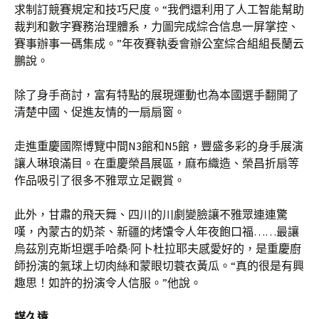
求制訂競賽規定和技巧尺度。“我們還利用了人工智能幫助
裁判和數字賽務治理體系，力圖完成綜合信息一屏掌控、
賽事辦事一碼集成。”年夜賽執委會辦公室綜合組組長蘭云
鵬說。
除了身手商討，富有特點的展現運動也為本國選手翻開了
清楚中國、促進友情的一扇扇窗。
走進重慶國際博覽中間N3館和N5館，豐盛多彩的身手展演
讓人琳琅滿目。在重慶榮昌展區，麻布織造、榮昌折扇等
作品吸引了很多不雅眾立足觀賞。
此外，甘肅的飛天舞、四川的川劇變臉讓不雅眾連連驚
嘆，內蒙古的奶茶、新疆的烤馕令人年夜飽口福……最讓
烏茲別克斯坦選手哈桑·阿卜杜拉耶夫感愛好的，是重慶廚
師扮演的氣球上切肉絲和蒙眼切蓑衣黃瓜。“真的很是有興
趣思！如許的扮演令人信服。”他說。
謀久遠