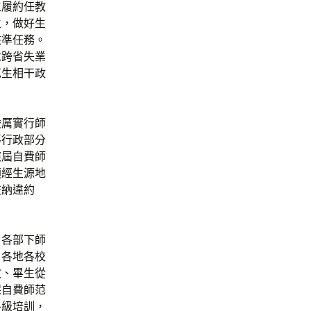
生履約任教
生，做好生
核準任務。
求跨省失業
范生相干政
嚴厲實行師
導行政部分
應屆自費師
須經生源地
交納違約
、各部下師
。各地各校
教、畢生從
保自費師范
各級培訓，