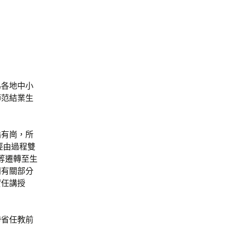
為各地中小
師范結業生
編有崗，所
經由過程雙
等遷轉至生
同有關部分
實任講授
跨省任教前