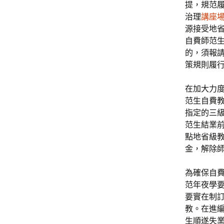
提，規范
治理
講座
源接受地
自費師范
的，須報
策規則履
在加大力
范生自費
指定的三
范生結業
點地省級
金，解除
為確保自
范年夜學
要實在制
教。在進
生順遂失