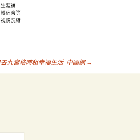
員生涯補
周轉宿舍等
將視情況縮
出去九宮格時租幸福生活_中國網
→