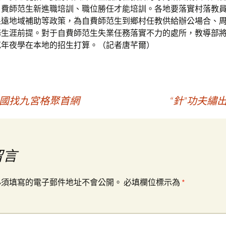
自費師范生新進職培訓、職位勝任才能培訓。各地要落實村落教
遙遠地域補助等政策，為自費師范生到鄉村任教供給辦公場合、
務生涯前提。對于自費師范生失業任務落實不力的處所，教導部
范年夜學在本地的招生打算。（記者唐芊爾）
中國找九宮格聚首網
“針”功夫繡
留言
必須填寫的電子郵件地址不會公開。
必填欄位標示為
*