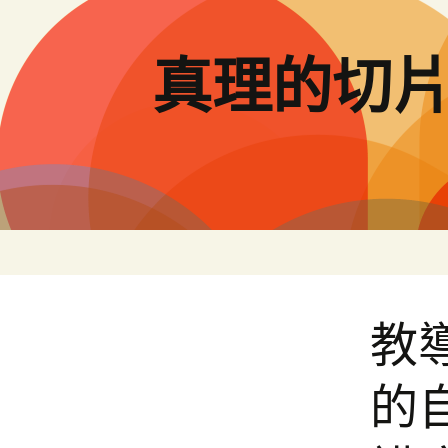
跳
至
主
真理的切
要
內
容
教
的