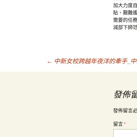
加大力度
貼、艱難
需要的任
減部下師
文
←
中新女校跨越年夜洋的牽手_
章
發佈
導
發佈留言
覽
留言
*