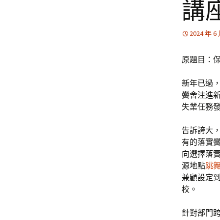
講
2024 年 6
原題目：
新年已過
黌舍注進新
失業任務
告訴誇大
有的落實黌
向選擇落實
源地點
跳
兼顧設定
校。
針對部門