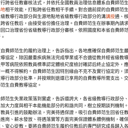
履行跨省任教審核法式，并依托全國教員治理信息體系自費師范
場地
相干效能，打點跨省任教相干手續。對合適前提的自費師范
省級教導行政部分與生源地點地省級教導行政部分的溝
講授
通、
生跨省任教后，由接受省份擔任治理。自費師范生在辦事期內請
請回口治理省份省級教導行政部分審核，依照國度和本省自費師
行。
度自費師范生的履約治理上，告訴指出，各地應確保自費師范生
教導協定，除因嚴重疾病無法完成學業或不合適從教并經省級教
級甲等病院依照教員標準認定體檢尺度檢討確認后終止協定外，
前一概不得解約。自費師范生因特別緣由不克不及實行協定的，
教導行政部分批準，并按規則退還已享用的自費教導所需支出、
師范生自費教導協定。
費師范生失業政策落到實處，告訴還誇大，各省級教導行政部分
要加大力度與相干本能機能部分的和諧共同，樹立按期談判機制
訂教員引進的鼓勵辦法，完美待遇保證，吸引自費師范生回省任
編進崗、薪水發放、待遇落實等方面完美保證體系體例機制，確
業、安心從教。要將自費師范生履約任教后的專門研究成長歸入