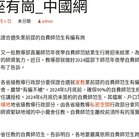
座有崗_中國網
 月 1 日
未分類
admin
保證合適失業前提的自費師范生有編有崗
，又一批教導部直屬師范年夜學自費師范結業生行將迎來結業，
的師資氣力。近日，教導部就做好2024屆部下師范年夜學自費
發布了告訴。
，各省級教導行政部分要保證合適就
家教
業前提的自費師范生有
舍，嚴禁“有編不補”。2024年5月底前，確保90%的自費師范生
任講授校。2024年6月底仍未簽約的自費師范生，其檔案、戶口
舞場地
地省級教導行政部分，由各省級教導
私密空間
行政部分會
到師資緊缺地域的中小黌舍任教。自費師范生離校前須所有的落
跨省任教的自費師范生，告訴明白，各地要嚴厲依照自費師范生