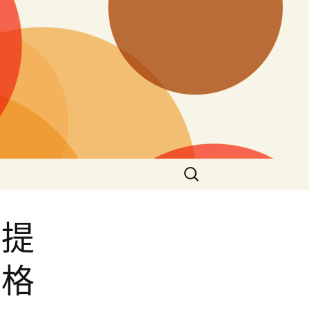
搜
尋
關
鍵
前提
字:
宮格