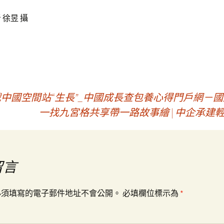
 徐昱 攝
載中國空間站“生長”_中國成長查包養心得門戶網－
一找九宮格共享帶一路故事繪 | 中企承建
留言
必須填寫的電子郵件地址不會公開。
必填欄位標示為
*