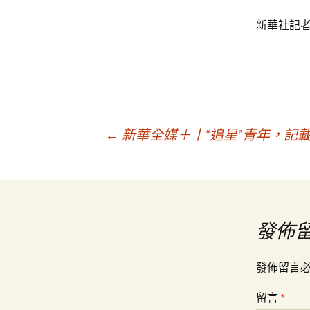
新華社記者
文
←
新華全媒＋丨“追星”青年，記
章
導
發佈
覽
發佈留言
留言
*