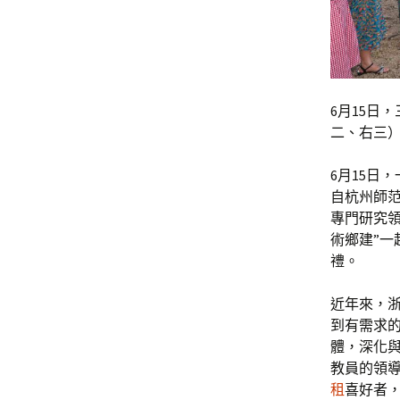
6月15日
二、右三
6月15日
自杭州師
專門研究
術鄉建”一
禮。
近年來，
到有需求
體，深化
教員的領
租
喜好者