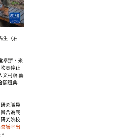
先生（右
堂舉辦，來
的吹奏停止
人文村落·藝
黌舍開班典
門研究職員
樂黌舍為載
門研究院校
藝
會議室出
長。