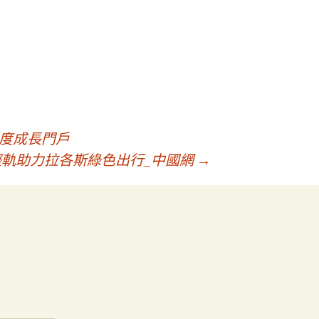
國度成長門戶
輕軌助力拉各斯綠色出行_中國網
→