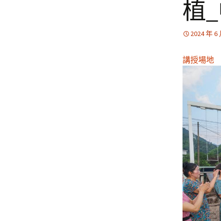
植
2024 年 6
講授場地