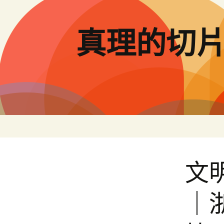
跳
至
主
真理的切
要
內
容
文
｜