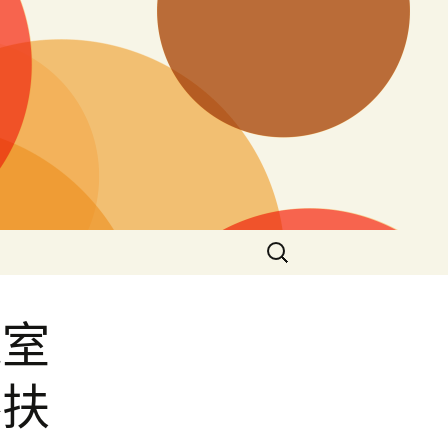
搜
尋
關
鍵
議室
字:
落扶