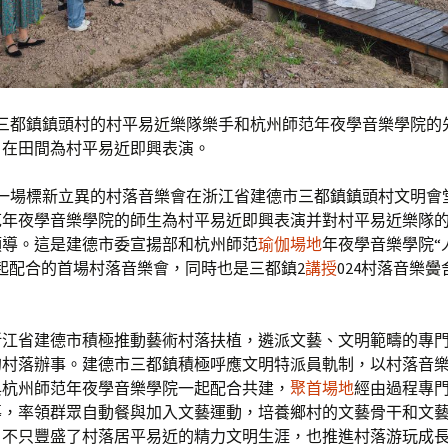
，三都鎮鎮頭村的村平易近樂隊樂手和杭州師范年夜學音樂學院的
）在田間為村平易近即興表演。
，一場標新立異的村落音樂會在浙江省建德市三都鎮鎮頭村文明會
范年夜學音樂學院的師生為村平易近即興表演并對村平易近樂隊
領導。這是建德市委宣揚部和杭州師范
瑜伽場地
年夜學音樂學院“
起配合的首場村落音樂會，同時也是三都鎮2
講授
024村落音樂
浙江省建德市積極推動藝術村落扶植，遴派文藝、文明範疇的專
的村落辦事。建德市三都鎮積極呼應文明特派員軌制，以村落音
與杭州師范年夜學音樂學院一起配合共建，
聚首場地
經由過程專
導，率領群眾自動餐與加入文藝運動，培養鄉村的文藝骨干和文
，不只豐盛了村落居平易近的精力文明生涯，也推進村落游玩成