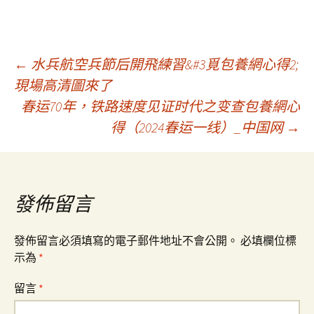
文
←
水兵航空兵節后開飛練習&#3覓包養網心得2;
現場高清圖來了
春运70年，铁路速度见证时代之变查包養網心
章
得（2024春运一线）_中国网
→
導
覽
發佈留言
發佈留言必須填寫的電子郵件地址不會公開。
必填欄位標
示為
*
留言
*