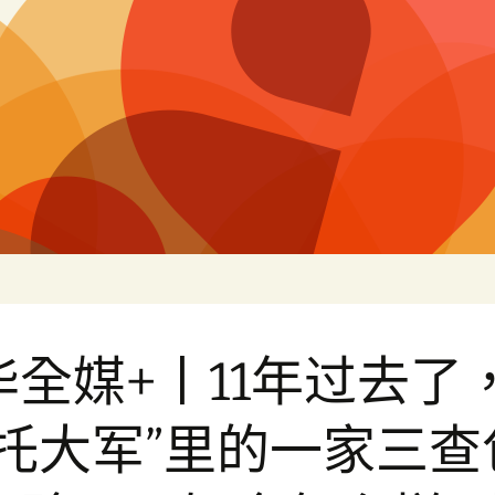
片
华全媒+丨11年过去了
摩托大军”里的一家三查