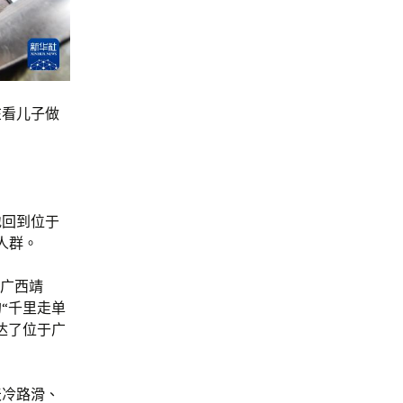
在看儿子做
地回到位于
人群。
到广西靖
“千里走单
达了位于广
天冷路滑、