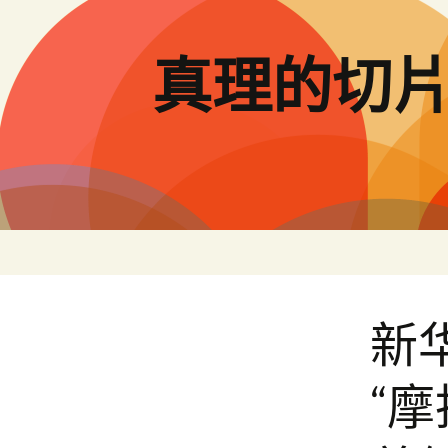
跳
至
主
真理的切
要
內
容
新
“