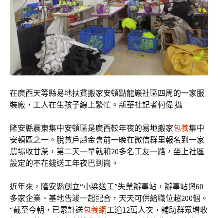
在廣西天等縣易地扶貧搬家安頓點龍巖社區四周的一家服
裝廠，工人在生孩子線上繁忙。新華社記者何偉 攝
隆安縣震東集中安頓區是廣西較年夜的易地搬家
包養
集中
安頓區之一。脫貧戶趙金會前一晚在微信群里報名到一家
農場收甘蔗，第二天一早就和20多名工友一路，坐上社區
設定的不花錢送工年夜巴到崗。
近年來，隆安縣創立“小梁送工”失業辦事站，辦事站與60
多家企業、基地告竣一起配合，天天可供給職位超200個。
“截至今朝，已累計送
包養網
工逾12萬人次，輔助群眾增收