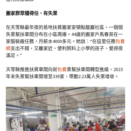
搬家群眾穩得住、有失業
在天等縣最年夜的易地扶貧搬家安頓點龍巖社區，一個個
失業幫扶車間分布在小區周邊。44歲的搬家戶馬春英在一
家服裝廠任務，月薪水4000多元。她說：“在這里任務
包養
網
支出不錯，又離家近，便利照料上小學的孩子，覺得很
滿足。”
天等縣推進扶貧車間向就
包養
業幫扶車間轉型進級，2023
年末失業幫扶車間增至339家，帶動2.23萬人失業增收。