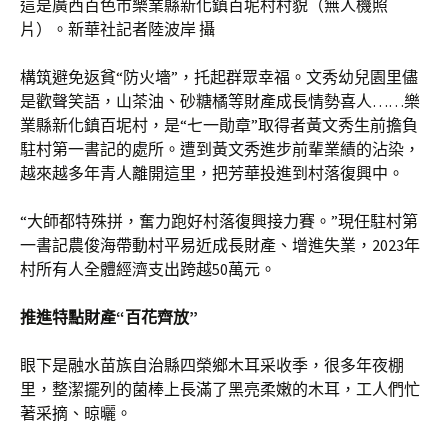
這是廣西百色市樂業縣新化鎮百坭村村貌（無人機照
片）。新華社記者陸波岸 攝
構筑避免返貧“防火墻”，托起群眾幸福。文秀幼兒園里儘
是歡聲笑語，山茶油、砂糖橘等財產成長情勢喜人……樂
業縣新化鎮百坭村，是“七一勛章”取得者黃文秀生前擔負
駐村第一書記的處所。遭到黃文秀進步前輩業績的沾染，
越來越多年青人離開這里，把芳華投進到村落復興中。
“大師都特殊拼，奮力跑好村落復興接力賽。”現任駐村第
一書記農俊海帶動村平易近成長財產、增進失業，2023年
村所有人全體經濟支出跨越50萬元。
推進特點財產“百花齊放”
眼下是融水苗族自治縣四榮鄉木耳采收季，很多年夜棚
里，整潔擺列的菌棒上長滿了黑亮柔嫩的木耳，工人們忙
著采摘、晾曬。