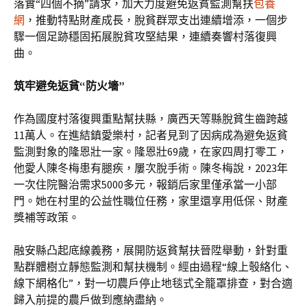
落實“四個不摘”請求，加大力度避免返貧監測幫扶
包養
網
，推動特點財產成長，脫貧群眾支出連續增添，一個步
驟一個足跡穩固拓展脫貧攻堅結果，連續奏響村落復興
曲。
筑牢避免返貧“防火墻”
作為國度村落復興重點幫扶縣，廣西天等縣脫貧生齒跨越
11萬人。在進結鎮愛樂村，記者見到了因病成為避免返貧
監測對象的隆恩壯一家。隆恩壯69歲，在家四周打零工，
他愛人陳冬梅患有腿疾，屢次脫手術。陳冬梅說，2023年
一次住院醫治需求5000多元，報銷后家里僅承當一小部
門。她在村里的公益性職位任務，家里還享用低保、財產
獎補等政策。
融安縣凸起底線義務，展開防返貧幫扶晉陞舉動，針對重
點群體樹立靜態監測和幫扶機制。經由過程“線上彀絡化、
線下網格化”，對一切農戶停止地毯式全籠罩排查，對合適
歸入前提的農戶做到應納盡納。