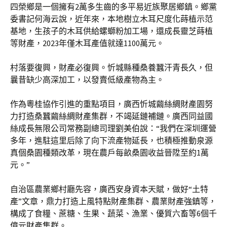
四榮鄉是一個擁有2萬多生齒的多平易近族聚居鄉鎮。鄉黨
委書記何海云說，近年來，本地樹立木耳尺度化蒔植示范
基地，生孩子的木耳供給螺螄粉加工場，還成長靈芝蒔植
等財產，2023年僅木耳產值就達1100萬元。
村落要復興，財產必復興。忻城縣種桑養蠶汗青長久，但
曩昔缺少高深加工，以發賣低級產物為主。
作為粵桂協作引進的重點項目，廣西忻城繭絲綢財產園努
力打造桑蠶繭絲綢財產集群，不竭延鏈補鏈。廣西同益國
絲成長無限公司常務副總司理劉美伯說：“我們在深圳運營
多年，進駐這里后除了向下流產物延長，也積極推動泉源
真個桑園種類改革，現在農戶每畝桑園收益晉陞至約1萬
元。”
自治區農業鄉村廳先容，廣西安身資本天賦，做好“土特
產”文章，鼎力打造上風特點財產集群、農業財產強鎮等，
構成了食糧、蔗糖、生果、蔬菜、漁業、優質六畜等6個千
億元財產集群。