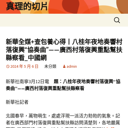
跳
真理的切片
至
主
搜
要
尋
內
關
容
鍵
新華全媒+查包養心得丨八桂年夜地奏響村
字:
落復興“協奏曲”——廣西村落復興重點幫扶
縣察看_中國網
2024 年 5 月 6 日
未分類
admin
新華社南寧3月12日電
題：八桂年夜地奏響村落復興“協
奏曲”——廣西村落復興重點幫扶縣察看
新華社記者
北國春早，萬物萌生，處處浮現一派活力勃勃的氣象。記
者在廣西部門村落復興重點幫扶縣訪問清楚到，各地嚴厲