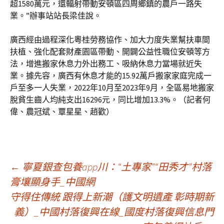
超1580萬元，還輻射帶動安頓區四周鄉鎮的農戶一路失
業。”辦事站站長梁佳說。
廣西經由過程深化粵桂勞務協作、加大力度失業幫扶車間
扶植、強化配套財產園區帶動、開闢公益性職位安頓等方
法，增進搬家休息力外出務工、吸納休息力當場就近失
業。據先容，廣西有休息才能的15.92萬戶搬家家庭完成一
戶至多一人失業，2022年10月至2023年9月，全區易地搬家
脫貧生齒人均純支出16296元，同比增加13.3%。（記者何
偉、農冠斌、覃星星、趙歡）
文
←
寧夏銀查包養app川：“土專家”“田秀才”村落
膏壤顯身手_中國網
守得住傳統 跟得上新潮（護文明遺產 彰時期新
章
義）_中國村落復興在線_國度村落復興信息門