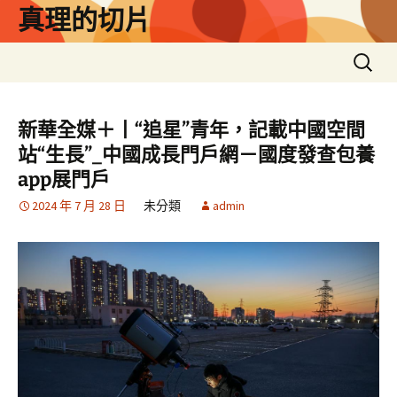
跳
真理的切片
至
主
搜
要
尋
內
關
容
鍵
新華全媒＋丨“追星”青年，記載中國空間
字:
站“生長”_中國成長門戶網－國度發查包養
app展門戶
2024 年 7 月 28 日
未分類
admin