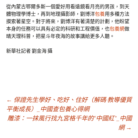
從內蒙古鄂爾多斯一個愛好用看遠鏡看月亮的男孩，到天
體物理學博士，再到地理攝影師，劉博洋
包養
用多種方法
摸索著星空。對于將來，劉博洋有著清楚的計劃，他盼望
本身的任務可以具有必定的科研和工程價值，也
包養網
做
晴天理科普，把星斗年夜海的故事講給更多人聽。
新華社記者 劉金海 攝
文
←
保證先生學好、吃好、住好（解碼·教導優質
平衡成長）_中國查包養心得網
雕漆：一抹風行找九宮格千年的“中國紅”_中國
章
網
→