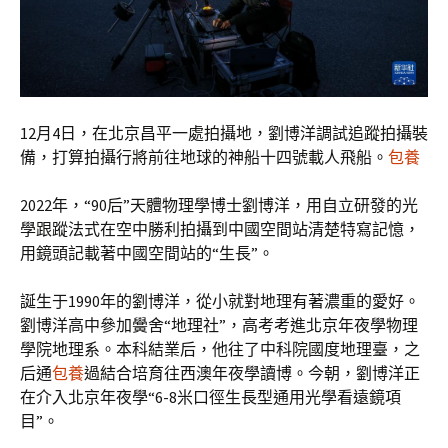
12月4日，在北京昌平一處拍攝地，劉博洋調試追蹤拍攝裝
備，打算拍攝行將前往地球的神船十四號載人飛船。
包養
2022年，“90后”天體物理學博士劉博洋，用自立研發的光
學跟蹤法式在空中勝利拍攝到中國空間站清楚特寫記憶，
用鏡頭記載著中國空間站的“生長”。
誕生于1990年的劉博洋，從小就對地理有著濃重的愛好。
劉博洋高中參加黌舍“地理社”，高考考進北京年夜學物理
學院地理系。本科結業后，他往了中科院國度地理臺，之
后通
包養
過結合培育往西澳年夜學讀博。今朝，劉博洋正
在介入北京年夜學“6-8米口徑生長型通用光學看遠鏡項
目”。