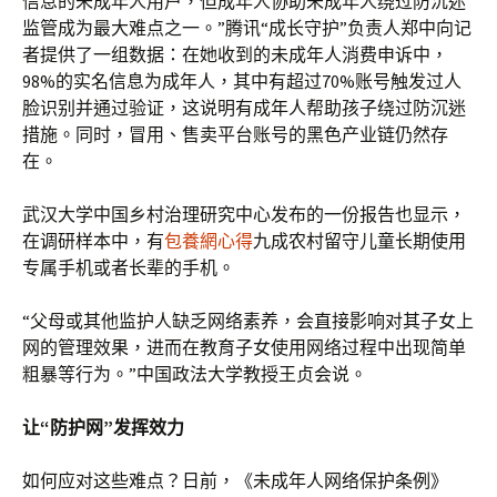
信息的未成年人用户，但成年人协助未成年人绕过防沉迷
监管成为最大难点之一。”腾讯“成长守护”负责人郑中向记
者提供了一组数据：在她收到的未成年人消费申诉中，
98%的实名信息为成年人，其中有超过70%账号触发过人
脸识别并通过验证，这说明有成年人帮助孩子绕过防沉迷
措施。同时，冒用、售卖平台账号的黑色产业链仍然存
在。
武汉大学中国乡村治理研究中心发布的一份报告也显示，
在调研样本中，有
包養網心得
九成农村留守儿童长期使用
专属手机或者长辈的手机。
“父母或其他监护人缺乏网络素养，会直接影响对其子女上
网的管理效果，进而在教育子女使用网络过程中出现简单
粗暴等行为。”中国政法大学教授王贞会说。
让“防护网”发挥效力
如何应对这些难点？日前，《未成年人网络保护条例》