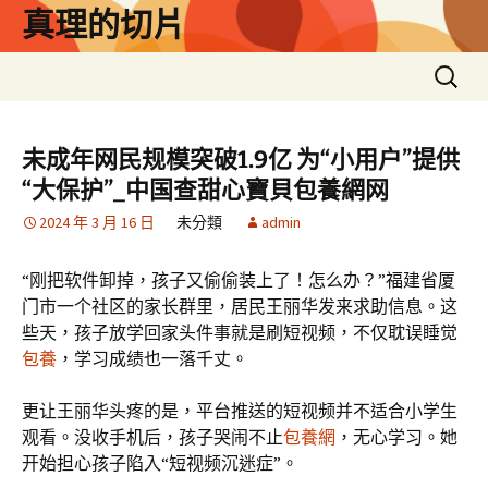
跳
真理的切片
至
主
搜
要
尋
內
關
容
鍵
未成年网民规模突破1.9亿 为“小用户”提供
字:
“大保护”_中国查甜心寶貝包養網网
2024 年 3 月 16 日
未分類
admin
“刚把软件卸掉，孩子又偷偷装上了！怎么办？”福建省厦
门市一个社区的家长群里，居民王丽华发来求助信息。这
些天，孩子放学回家头件事就是刷短视频，不仅耽误睡觉
包養
，学习成绩也一落千丈。
更让王丽华头疼的是，平台推送的短视频并不适合小学生
观看。没收手机后，孩子哭闹不止
包養網
，无心学习。她
开始担心孩子陷入“短视频沉迷症”。