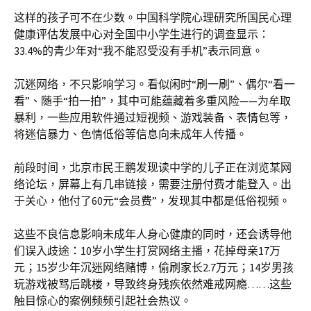
这样的孩子可不在少数。中国科学院心理研究所国民心理
健康评估发展中心对全国中小学生进行的调查显示：
33.4%的青少年对“我不能忍受没有手机”表示同意。
沉迷网络，不只影响学习。看似闲时“刷一刷”、偶尔“看一
看”、随手“拍一拍”，其中可能蕴藏着多重风险——为牟取
暴利，一些应用软件通过短视频、游戏装备、表情包等，
将迷信暴力、色情低俗等信息向未成年人传播。
前段时间，北京市民王鹏发现读中学的儿子正在浏览某网
络论坛，屏幕上有几串链接，需要注册付费才能登入。出
于关心，他付了60元“会员费”，发现其中都是低俗视频。
这些不良信息影响未成年人身心健康的同时，还会诱导他
们误入歧途：10岁小学生打赏网络主播，花掉母亲17万
元；15岁少年沉迷网络赌博，偷刷家长2.7万元；14岁男孩
玩游戏被骂后跳楼，导致终身残疾依然难戒网瘾……这些
触目惊心的案例频频引起社会热议。