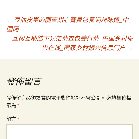
文
←
豆油皮里的随查甜心寶貝包養網州味道_中
国网
互帮互助结下兄弟情查包養行情_中国乡村振
章
兴在线_国家乡村振兴信息门户
→
導
覽
發佈留言
發佈留言必須填寫的電子郵件地址不會公開。
必填欄位標
示為
*
留言
*