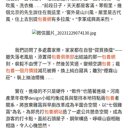
吹風、洗衣機……“前段日子，天天都是客滿。寒假里，幾
個北京的先生說住在我這里，‘窗外是山川風，屋里是古代
風，住上去別提
包養網
有多拉風’。”李軍成興高采烈。
我們訪問了多處農家樂，家家都在自發“提質換擋”——
撤失落老風扇，添置得
包養俱樂部
出結論的那一
包養網
刻，裴毅不由愣了一下，然後苦笑道。變頻空調
包養
；裁
包養一個月價錢
減花被褥，換上純白寢具；離別“煙霧山
莊”，裝上抽油煙機……
實在，進級的不只是硬件，“軟件”也隨著進級。河南
產業年夜學design小組均衡成長與堅持本地特點兩
包養
者
關系，將放棄雞窩與旱廁改革成為半圍合空間，以“七個雞
窩”為名，為郭亮打
包養網站
造了一處公共憩息空間，成為
游客的打卡點。面前石頭屋子、鋼架構造、崢嶸山嶽相融
相諧，令人心機悠然。