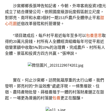
沙窯鄉鄉長張坤告知記者，今朝，外埠客商投資3億元
成立了結合運營公司，依照國度級游玩度假區創立尺度，
對郭亮、南坪和水磨3個村一期153戶農戶全體停止平易
甜
心花園
近宿改革晉陞和托管運營。
“項目建成后，每戶村平易近每年至多可以
包養意思
取
得約20萬元房錢，村所有人全體經濟組織每年可從平易近
宿營業額中收取5%到10%的治理費，完成農戶、村所有人
全體、景區和投資方四方共贏。”張坤說。
實在，何止沙窯鄉。訪問氣蘊厚重的太行山鄉，我們
發明，郭亮村的“外溢效應”處處浮現，一條集餐飲、住
宿、農特產物批發、蒔植養殖于一體的村落財產鏈正在鼓
起，一場更為普遍的村落變
包養
更正在醞釀。