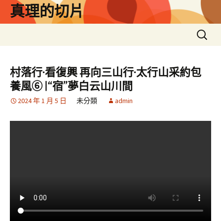
跳
真理的切片
至
主
搜
要
尋
內
關
容
鍵
村落行·看復興 再向三山行·太行山采約包
字:
養風⑥ |“宿”夢白云山川間
2024 年 1 月 5 日
未分類
admin