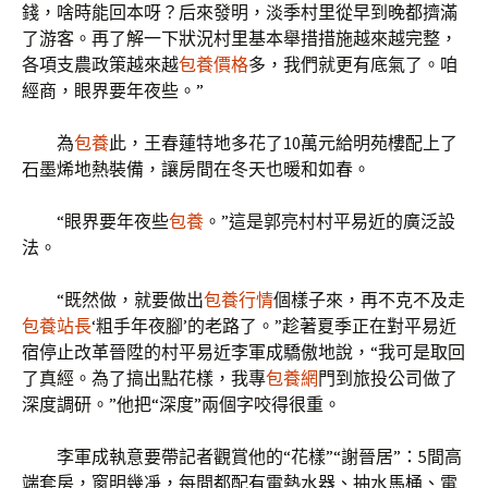
錢，啥時能回本呀？后來發明，淡季村里從早到晚都擠滿
了游客。再了解一下狀況村里基本舉措措施越來越完整，
各項支農政策越來越
包養價格
多，我們就更有底氣了。咱
經商，眼界要年夜些。”
為
包養
此，王春蓮特地多花了10萬元給明苑樓配上了
石墨烯地熱裝備，讓房間在冬天也暖和如春。
“眼界要年夜些
包養
。”這是郭亮村村平易近的廣泛設
法。
“既然做，就要做出
包養行情
個樣子來，再不克不及走
包養站長
‘粗手年夜腳’的老路了。”趁著夏季正在對平易近
宿停止改革晉陞的村平易近李軍成驕傲地說，“我可是取回
了真經。為了搞出點花樣，我專
包養網
門到旅投公司做了
深度調研。”他把“深度”兩個字咬得很重。
李軍成執意要帶記者觀賞他的“花樣”“謝晉居”：5間高
端套房，窗明幾凈，每間都配有電熱水器、抽水馬桶、電