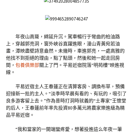
年夜山高聳，綿延升沉。駕車暢行于彎曲的柏油路
上，穿越郭亮洞，窗外峽谷直躍進眼，漫山青黃宛若油
畫，潭映盡壁詩意盎然。未幾時，車進郭亮，一處高雅的
他找不到拒絕的理由，點了點頭，然後和她一起走回房
間，
包養俱樂部
關上了門。平易近宿院落“明苑樓”映進視
線。
平易近宿主人王春蓮正在清算客房、調換布草，預備
迎接新一批的主人。“淡季時早晨有看的、有玩的，吸引了
良多游客留上去。”作為昔時打洞時就義的“土專家”王懷堂
的后人，王春蓮前年率先投資80多萬元將農家樂進級為精
品平易近宿。
“我和當家的一開端蠻疼愛，想著投進這么年夜一筆