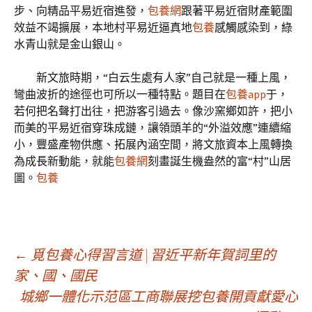
步、向精品平易近宿進發，
包養網
跟著平易近宿財產範圍
效益不竭擴展，本地村平易近逼真地
包養
感觸感染到，綠
水青山就是金山銀山。
新文旅時期，“白云生處有人家”自己就是一種上風，
彎曲波折的途徑也可所以一種特點。題目在
包養app
于，
若何把名聲打出往，把游客引過去。像沙窯鄉如許，把小
而美的平易近宿穿珠成鏈，讓領頭羊的“外溢效應”連續縮
小，豐盛產物供應、拓展內涵空間，將文旅資本上風轉換
為成長新動能，就能
包養網
刻畫誕生機盎然的富“村”山居
圖。
包養
文
←
覓包養心得習言道 | 習近平新年賀詞里的
家、國、國民
城鄉一體化示范區工商聯展挖包養開貢獻愛心
章