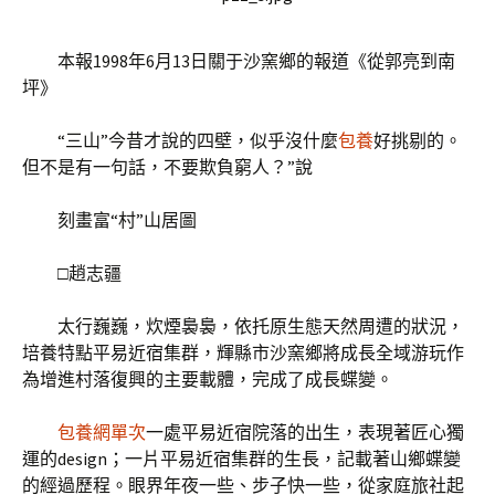
本報1998年6月13日關于沙窯鄉的報道《從郭亮到南
坪》
“三山”今昔才說的四壁，似乎沒什麼
包養
好挑剔的。
但不是有一句話，不要欺負窮人？”說
刻畫富“村”山居圖
□趙志疆
太行巍巍，炊煙裊裊，依托原生態天然周遭的狀況，
培養特點平易近宿集群，輝縣市沙窯鄉將成長全域游玩作
為增進村落復興的主要載體，完成了成長蝶變。
包養網單次
一處平易近宿院落的出生，表現著匠心獨
運的design；一片平易近宿集群的生長，記載著山鄉蝶變
的經過歷程。眼界年夜一些、步子快一些，從家庭旅社起