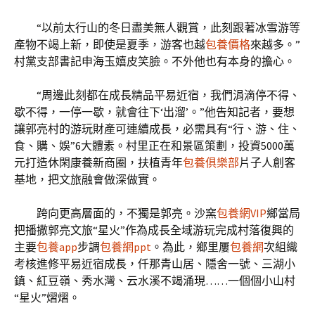
“以前太行山的冬日盡美無人觀賞，此刻跟著冰雪游等
產物不竭上新，即使是夏季，游客也越
包養價格
來越多。”
村黨支部書記申海玉嬉皮笑臉。不外他也有本身的擔心。
“周邊此刻都在成長精品平易近宿，我們涓滴停不得、
歇不得，一停一歇，就會往下‘出溜’。”他告知記者，要想
讓郭亮村的游玩財產可連續成長，必需具有“行、游、住、
食、購、娛”6大體素。村里正在和景區策劃，投資5000萬
元打造休閑康養新商圈，扶植青年
包養俱樂部
片子人創客
基地，把文旅融會做深做實。
跨向更高層面的，不獨是郭亮。沙窯
包養網VIP
鄉當局
把播撒郭亮文旅“星火”作為成長全域游玩完成村落復興的
主要
包養app
步調
包養網ppt
。為此，鄉里屢
包養網
次組織
考核進修平易近宿成長，仟那青山居、隱舍一號、三湖小
鎮、紅豆嶺、秀水灣、云水溪不竭涌現……一個個小山村
“星火”熠熠。