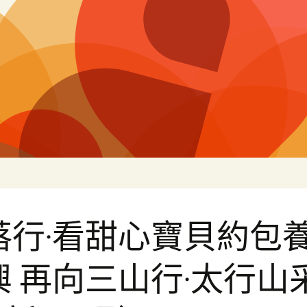
片
落行·看甜心寶貝約包
興 再向三山行·太行山