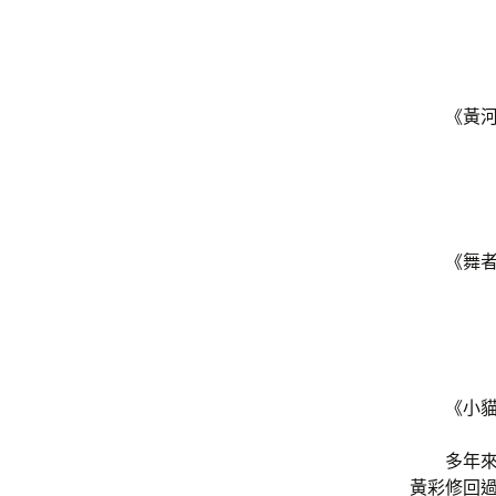
《黃
《舞
《小
多年
黃彩修回過