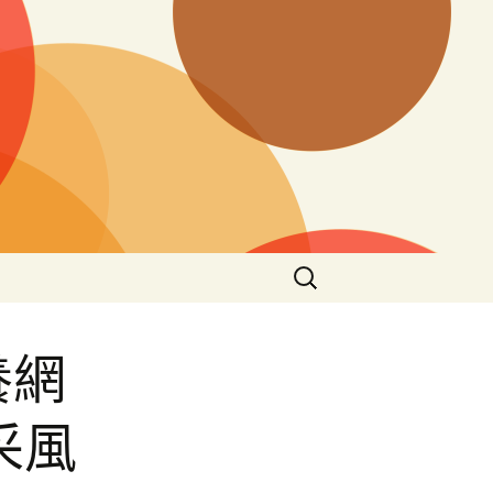
搜
尋
關
鍵
養網
字:
采風