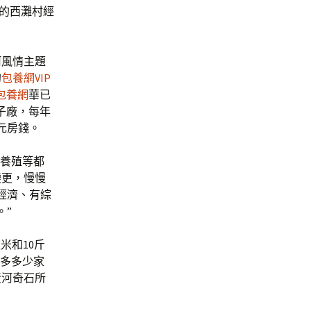
后的西灘村經
河風情主題
的
包養網VIP
包養網
華已
子廠，每年
元房錢。
、養殖等都
變更，慢慢
經濟、有綜
。”
米和10斤
很多多少家
黃河奇石所