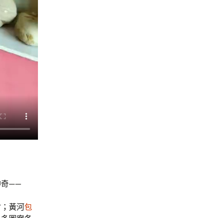
奇——
村；黃河
包