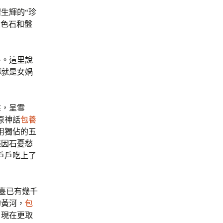
生輝的“珍
五色石和盤
多。這里說
傳就是女媧
盤，呈雪
原神話
包養
用獨佔的五
經因石憂愁
戶戶吃上了
臺已有幾千
的黃河，
包
，現在更取