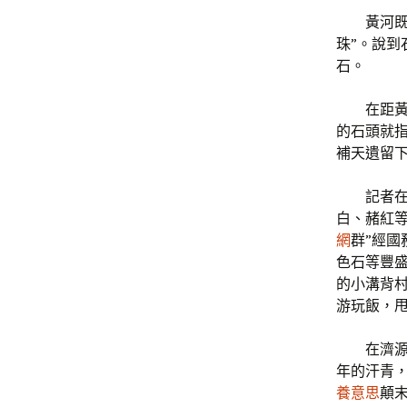
黃河
珠”。說到
石。
在距
的石頭就
補天遺留下
記者
白、赭紅等
網
群”經國
色石等豐
的小溝背
游玩飯，
在濟
年的汗青
養意思
顛