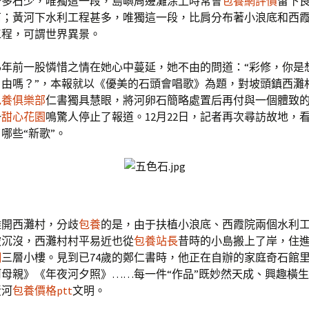
沙多石少，唯獨這一段，島嶼周邊灘涂上時常會
包養網評價
留下
石；黃河下水利工程甚多，唯獨這一段，比肩分布著小浪底和西
工程，可謂世界異景。
5年前一股憐惜之情在她心中蔓延，她不由的問道：“彩修，你是
自由嗎？”，本報就以《優美的石頭會唱歌》為題，對坡頭鎮西灘
包養俱樂部
仁書獨具慧眼，將河卵石簡略處置后再付與一個體致
一
甜心花園
鳴驚人停止了報道。12月22日，記者再次尋訪故地，
哪些“新歌”。
離開西灘村，分歧
包養
的是，由于扶植小浪底、西霞院兩個水利
被沉沒，西灘村村平易近也從
包養站長
昔時的小島搬上了岸，住
網
三層小樓。見到已74歲的鄭仁書時，他正在自辦的家庭奇石館
母親》《年夜河夕照》……每一件“作品”既妙然天成、興趣橫
黃河
包養價格ptt
文明。