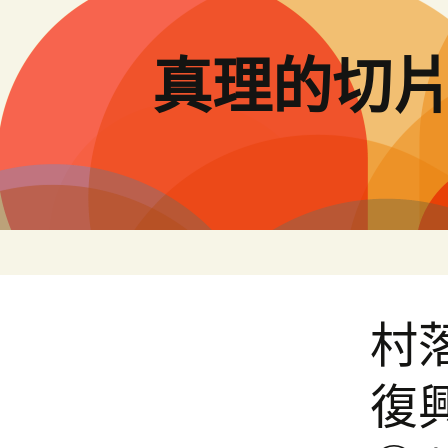
跳
至
主
真理的切
要
內
容
村
復