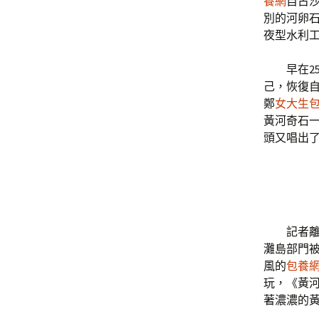
養網
自古
別的河卵
夜型水利
早在2
己，恢復
鄭
女大生
黃河奇石
頭又唱出了
記者
灘島部門
風的
包養
玩，《黃河
著濃濃的