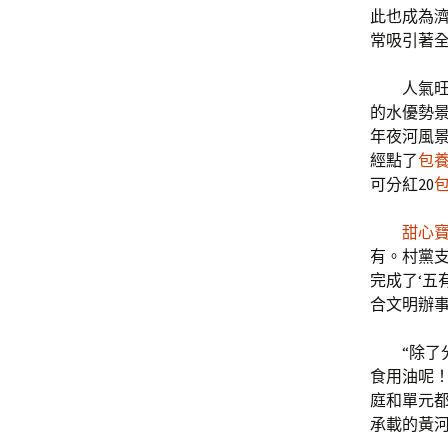
此也成為濟
常吸引著全
人氣
的水優勢景
年夜河風
經點了
包
可分紅20
甜心
有。村黨支
完成了‘五
合文明辦事
“除了
食用油呢！
庭和單元
承載的黃河