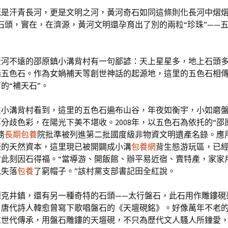
既是汗青長河，更是文明之河，黃河奇石如同這條則化長河中熠熠
石頭，實在，在濟源，黃河文明還孕育出了別的兩粒“珍珠”——
黃河不遠的邵原鎮小溝背村有一句鄙諺：天上星星多，地上石頭
指五色石。作為女媧補天等創世神話的起源地，這里的五色石相
的“補天石”。
在小溝背村看到，這里的五色石遍布山谷，年夜如衡宇，小如磨
分歧色彩，在陽光下美不堪收。2008年，以五色石為依托的“邵
務
長期包養
院批準被列進第二批國度級非物資文明遺產名錄。應
盛的天然資本，這里現已被開闢成小溝
包養網
背生態游玩區，已
村此刻因石得福。“當導游、開飯館、辦平易近宿、賣特產，家家
甩失落
包養
了窮帽子。”該村黨支部書記田全紅說。
源克井鎮，還有另一種奇特的石頭——太行盤石，此石用作雕鏤硯
，唐代詩人韓愈曾寫下歌唱盤石的《天壇硯銘》。好像萬年不老
末世代傳承，用盤石雕鏤的天壇硯，不只為歷代文人騷人所鐘愛