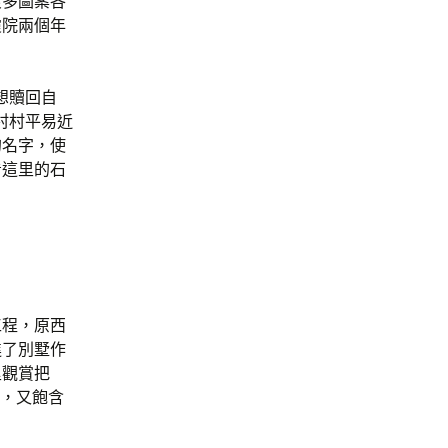
良多圖案各
霞院兩個年
想贖回自
村村平易近
的名字，使
看這里的石
工程，原西
進了別墅作
里觀賞把
生，又飽含