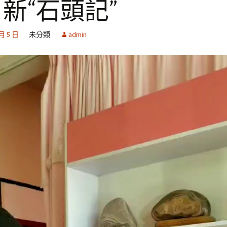
| 新“石頭記”
 月 5 日
未分類
admin