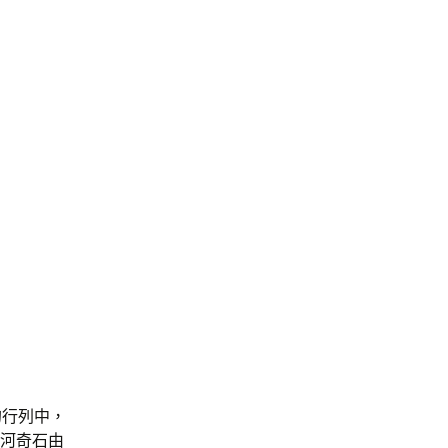
的行列中，
”河奇石由