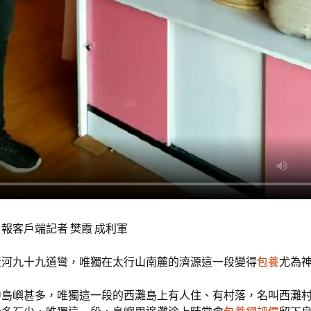
報客戶端記者 樊霞 成利軍
黃河九十九道彎，唯獨在太行山南麓的濟源這一段變得
包養
尤為神
中島嶼甚多，唯獨這一段的西灘島上有人住、有村落，名叫西灘