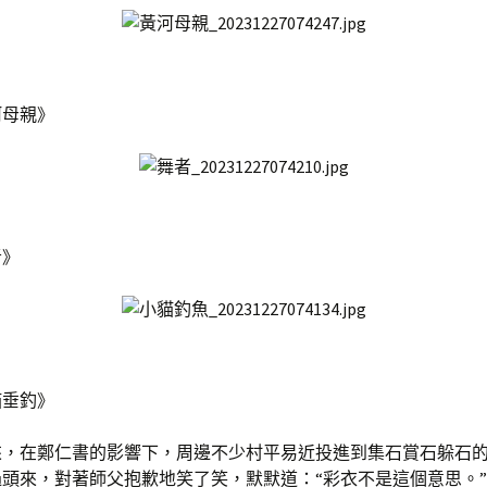
河母親》
者》
貓垂釣》
來，在鄭仁書的影響下，周邊不少村平易近投進到集石賞石躲石
頭來，對著師父抱歉地笑了笑，默默道：“彩衣不是這個意思。