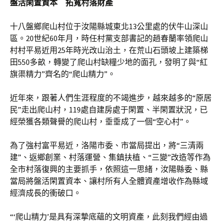
盤活閑置資本 拓寬村落財產
十八盤鄉爬山村位于汝陽縣城東北13公里處的伏牛山深山
區。20世紀60年月，時任村黨支部書記的趙春蘭率領爬山
村村平易近用25年時光改山治土，在荒山石頭坡上建築梯
田550多畝，轉變了爬山村缺糧少地的面孔，發明了與“紅
旗渠精力”齊名的“爬山精力”。
近年來，跟著人們生涯程度的不竭進步，越來越多的“原居
民”走出爬山村，119處自建房處于閑置、半閑置狀況，已
經榮獲各類聲譽的爬山村，垂垂成了一個“空心村”。
為了強村富平易近，洛陽市委、市當局提出，將“三清兩
建”、返鄉創業、村落運營、集鎮扶植、“三變”改造等作為
全市村落復興的主要抓手，依照這一思緒，汝陽縣委、縣
當局將盤活閑置資本、讓村所有人全體資產增收作為縣域
經濟成長的衝破口。
“‘爬山精力’是具有深摯底蘊的文明資產，此刻我們經由過