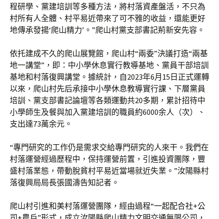
程研學、黨建培訓等多種方法，將村落資產盤活，不只為
村所有人全體、村平易近帶來了可不雅的收益，還能更好
地傳承發揚‘爬山精力’。”爬山村黨支部書記荊新安先容。
依托建成不久的爬山展覽館，爬山村“兩委”決議打造“兩基
地一講堂”，即：中小學休息實行教導基地、黨員干部培訓
基地和村落復興講堂。據統計，自2023年6月15日正式運轉
以來，爬山村先后承接中小學休息教導實行課、下層黨員
培訓、黨支部書記論壇等各類運動共20多期，累計招待中
小學師生及餐與加入黨建培訓的職員約6000余人（次）、
支出達73萬余元。
“專門研究的工作仍是需求交給專門研究的人來干。我們在
村落運營經過歷程中，保持運營前置，引進投資團隊，豐
盛村落業態，帶動脫貧村平易近當場就近失業。”汝陽縣村
落復興局局長張國濤告知記者。
爬山村引進和美村落運營團隊，經由過程“一起配合社+公
司+農戶”形式，成立汝陽縣爬山精力文明交通無限公司，