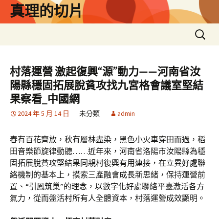
跳
真理的切片
至
主
搜
要
尋
內
關
容
鍵
村落運營 激起復興“源”動力——河南省汝
字:
陽縣穩固拓展脫貧攻找九宮格會議室堅結
果察看_中國網
2024 年 5 月 14 日
未分類
admin
春有百花齊放，秋有層林盡染，黑色小火車穿田而過，稻
田音樂節旋律動聽……近年來，河南省洛陽市汝陽縣為穩
固拓展脫貧攻堅結果同親村復興有用連接，在立異好處聯
絡機制的基本上，摸索三產融會成長新思緒，保持運營前
置、“引鳳筑巢”的理念，以數字化好處聯絡平臺激活各方
氣力，從而盤活村所有人全體資本，村落運營成效顯明。