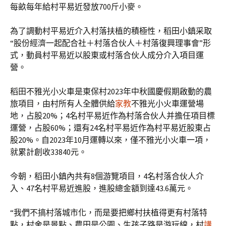
每畝每年給村平易近發放700斤小麥。
為了調動村平易近介入村落扶植的積極性，稻田小鎮采取
“股份經濟一起配合社＋村落合伙人＋村落復興理事會”形
式，動員村平易近以股東或村落合伙人成分介入項目運
營。
稻田不雅光小火車是東保村2023年中秋國慶假期啟動的農
旅項目，由村所有人全體供給
家教
不雅光小火車運營場
地，占股20%；4名村平易近作為村落合伙人并擔任項目標
運營，占股60%；還有24名村平易近作為村平易近股東占
股20%。自2023年10月運轉以來，僅不雅光小火車一項，
就累計創收33840元。
今朝，稻田小鎮內共有8個游覽項目，4名村落合伙人介
入、47名村平易近進股，進股總金額到達43.6萬元。
“我們不搞村落城市化，而是要把鄉村扶植得更有村落特
點，村舍是景點、農田是公園、生孩子路是游玩線，村
講