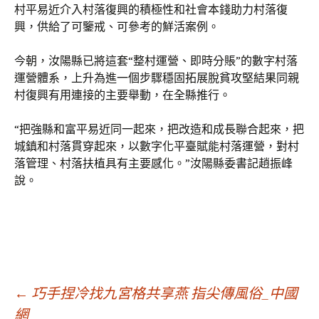
村平易近介入村落復興的積極性和社會本錢助力村落復
興，供給了可鑒戒、可參考的鮮活案例。
今朝，汝陽縣已將這套“整村運營、即時分賬”的數字村落
運營體系，上升為進一個步驟穩固拓展脫貧攻堅結果同親
村復興有用連接的主要舉動，在全縣推行。
“把強縣和富平易近同一起來，把改造和成長聯合起來，把
城鎮和村落貫穿起來，以數字化平臺賦能村落運營，對村
落管理、村落扶植具有主要感化。”汝陽縣委書記趙振峰
說。
文
←
巧手捏冷找九宮格共享燕 指尖傳風俗_中國
網