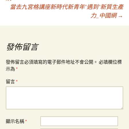
當去九宮格講座新時代新青年“遇到”新質生產
章
力_中國網
→
導
覽
發佈留言
發佈留言必須填寫的電子郵件地址不會公開。
必填欄位標
示為
*
留言
*
顯示名稱
*