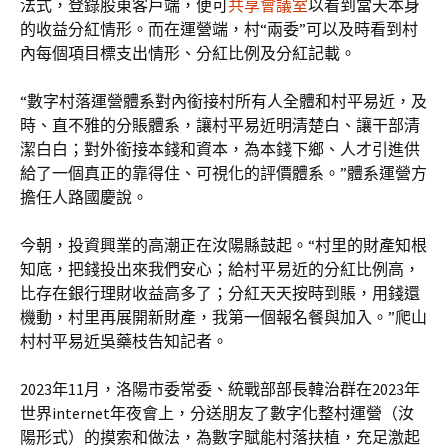
法式，登錄股東客戶端，便可
共享會議室
以看到當天本身
的收益分紅情形。而在運營端，村“兩委”可以及時看到村
內每個項目標支出情形、分紅比例及分紅記載。
“數字村落運營體系對內銜接村所有人全體和村平易近，及
時、直不雅的分賬體系，讓村平易近明清楚白、讓干部清
潔白白；對外銜接本錢和資本，為本錢下鄉、人才引進供
給了一個真正的靠得住、可視化的評價體系。”體系運營方
擔任人路國慶說。
今朝，投資興業的高潮正在汝陽縣鼓起。“村里的財產知根
知底，把錢投出來我們安心；給村平易近的分紅比例高，
比存在銀行理財收益高多了；分紅天天按時到賬，用錢還
機動，村里再展開新財產，我第一個報名餐與加入。”爬山
村村平易近吳藥枝告知記者。
2023年11月，洛陽市委常委、統戰部部長韓治群在2023年
世界internet年夜會上，分送朋友了數字化整村運營（汝
陽形式）的摸索和做法，為數字賦能村落扶植，充足激起