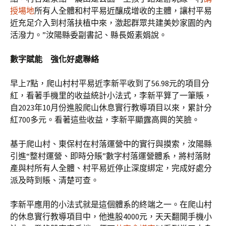
授場地
所有人全體和村平易近釀成增收的主體，讓村平易
近充足介入到村落扶植中來，激起群眾共建美妙家園的內
活潑力。”汝陽縣委副書記、縣長姬素娟說。
數字賦能 強化好處聯絡
早上7點，爬山村村平易近李新平收到了56.98元的項目分
紅，看著手機里的收益統計小法式，李新平算了一筆賬，
自2023年10月份進股爬山休息實行教導項目以來，累計分
紅700多元。看著這些收益，李新平顯露高興的笑臉。
基于爬山村、東保村在村落運營中的實行與摸索，汝陽縣
引進“整村運營、即時分賬”數字村落運營體系，將村落財
產與村所有人全體、村平易近停止深度綁定，完成好處分
派及時到賬、清楚可查。
李新平應用的小法式就是這個體系的終端之一。在爬山村
的休息實行教導項目中，他進股4000元，天天翻開手機小