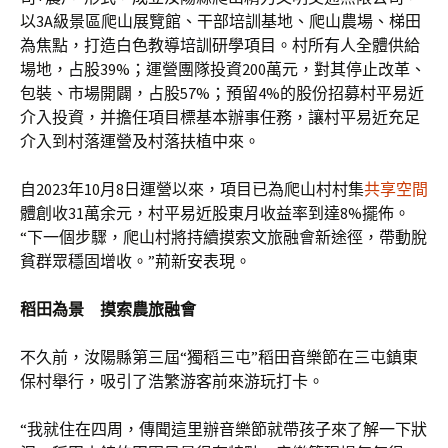
以3A級景區爬山展覽館、干部培訓基地、爬山農場、梯田
為焦點，打造白色教導培訓研學項目。村所有人全體供給
場地，占股39%；運營團隊投資200萬元，對其停止改革、
包裝、市場開闢，占股57%；預留4%的股份招募村平易近
介入投資，并擔任項目標基本辦事任務，讓村平易近充足
介入到村落運營及村落扶植中來。
自2023年10月8日運營以來，項目已為爬山村村集
共享空間
體創收31萬余元，村平易近股東月收益率到達8%擺佈。
“下一個步驟，爬山村將持續摸索文旅融會新途徑，帶動脫
貧群眾穩固增收。”荊新安表現。
稻田為景 摸索農旅融會
不久前，汝陽縣第三屆“獨稻三屯”稻田音樂節在三屯鎮東
保村舉行，吸引了浩繁游客前來游玩打卡。
“我就住在四周，傳聞這里辦音樂節就帶孩子來了解一下狀