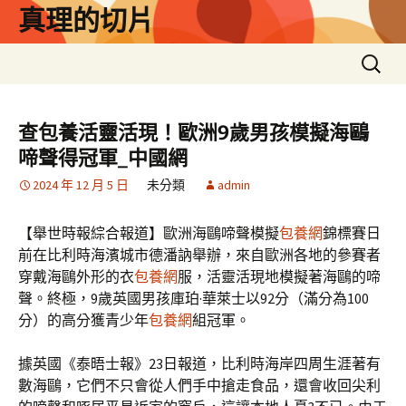
跳
真理的切片
至
主
搜
要
尋
內
關
容
鍵
查包養活靈活現！歐洲9歲男孩模擬海鷗
字:
啼聲得冠軍_中國網
2024 年 12 月 5 日
未分類
admin
【舉世時報綜合報道】歐洲海鷗啼聲模擬
包養網
錦標賽日
前在比利時海濱城市德潘訥舉辦，來自歐洲各地的參賽者
穿戴海鷗外形的衣
包養網
服，活靈活現地模擬著海鷗的啼
聲。終極，9歲英國男孩庫珀·華萊士以92分（滿分為100
分）的高分獲青少年
包養網
組冠軍。
據英國《泰晤士報》23日報道，比利時海岸四周生涯著有
數海鷗，它們不只會從人們手中搶走食品，還會收回尖利