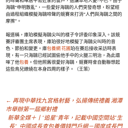
的啼聲和啄居平易近家的窗戶，這讓本地人憂?不已。由于
海鷗“申明散亂”，一些愛好海鷗的人們突發奇想，盼望經
由過程組織模擬海鷗啼聲的競賽來打消“人們與海鷗之間的
摩擦”。
報道稱，庫珀模擬海鷗尖叫的樣子令評委印象深入。該競
賽評審團主席表現，庫珀很好地模擬了海鷗尖叫時的音
色、節拍和變更。庫
包養網 花圃
珀在賽后接收采訪時表
現，有一只海鷗已經試圖偷他手中的火腿三明治，為此還
啄了他
包養
。但他照舊很愛好海鷗，競賽時會自動聯想起
這些鳥兒繚繞在本身四周的樣子。（王策）
文
←
再現中華找九宮格射藝，弘揚傳統禮義 湘潭
市舉辦第一屆鄉射禮
新華全媒＋丨“追星”青年，記載中國空間站“生
章
長”_中國成長查包養價錢門戶網－國度成長門