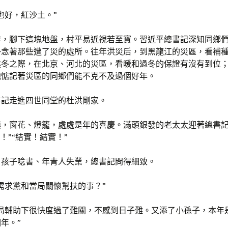
也好，紅沙土。”
作，腳下這塊地盤，村平易近視若至寶。習近平總書記深知同鄉
掛念著那些遭了災的處所。往年洪災后，到黑龍江的災區，看補
進冬之際，在北京、河北的災區，看暖和過冬的保證有沒有到位
他惦記著災區的同鄉們能不克不及過個好年。
書記走進四世同堂的杜洪剛家。
饃，窗花、燈籠，處處是年的喜慶。滿頭銀發的老太太迎著總書記
啦！”“結實！結實！”
、孩子唸書、年青人失業，總書記問得細致。
需求黨和當局關懷幫扶的事？”
當局輔助下很快度過了難關，不感到日子難。又添了小孫子，本年
年。”