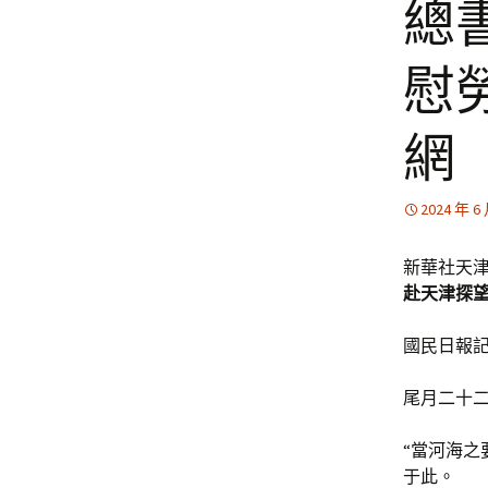
總
慰
網
2024 年 6
新華社天
赴天津探
國民日報
尾月二十二
“當河海之
于此。