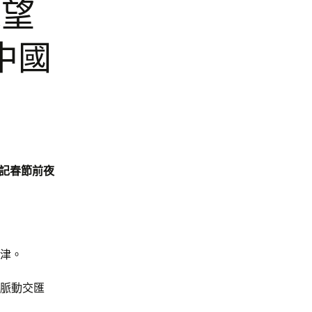
探望
中國
書記春節前夜
天津。
的脈動交匯