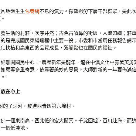
這片地盤生生
包養網
不息的氣力。探望慰勞下層干部群眾，是此
題。
生發生活的村莊，次序井然；古色古噴鼻的街區，人流如織；莊
錄的是完成國民束縛過程中主要一役；市委和市當局任務報告請
代化扶植和高東西的品質成長，落腳點也在國民的福祉。
書記離開國民中心：“農歷新年是龍年，龍在中漢文化中有著英勇
利如意等多重寄意，依靠著美妙的愿景。大師對新的一年要佈滿
。”
，放在心上
著冰封的子牙河，駛進西青區第六埠村。
仿佛一個東南高、西北低的宏大簸箕。千淀回墟，百川赴海。而
的一個低洼地。