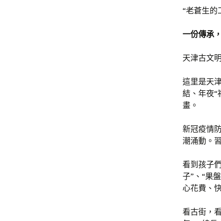
“老蒼生的
一份傳承
天津古文
這里是天津
結、年夜“
畫。
新冠疫情
潮涌動。
看到孩子們
子”、“果
心花費、
看古街，