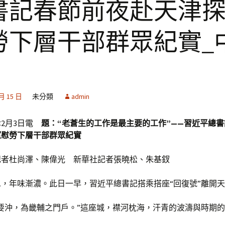
書記春節前夜赴天津
勞下層干部群眾紀實_
 月 15 日
未分類
admin
津2月3日電
題：“老蒼生的工作是最主要的工作”——習近平總
望慰勞下層干部群眾紀實
記者杜尚澤、陳偉光 新華社記者張曉松、朱基釵
，年味漸濃。此日一早，習近平總書記搭乘搭座“回復號”離開
要沖，為畿輔之門戶。”這座城，襟河枕海，汗青的波濤與時期