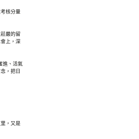
次考核分量
重莊嚴的留
示會上，深
奮進、活氣
信念，把日
這里，又是