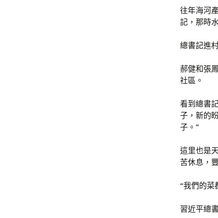
往年海河
記，那時水
總書記進
郝健和張
社區。
看到總書
子，新的
子。”
這里也是
苦休息，豐
“我們的菜
習近平總書