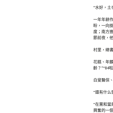
“水好，土
一年年耕
盼，一向
度；南方
節前夜，
村里，總
花糕、年
齡？”“84
白叟醫保
“還有什么
“在黨和
興奮的一個