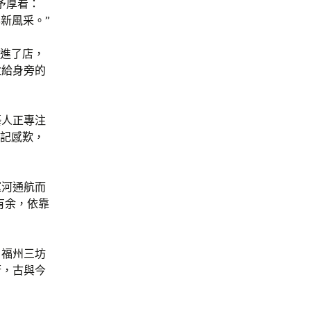
予厚看：
新風采。”
。進了店，
盒給身旁的
藝人正專注
書記感歎，
運河通航而
有余，依靠
、福州三坊
街，古與今