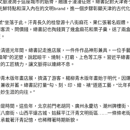
長文脈浸潤于這座城市的筋骨，融匯于漫漫征途。總書記對天津寄
光鮮特點和深入內在的文明brand，進一個步驟彰顯天津的古代化
號”坐落于此。汗青長久的桂發源十八街麻花、果仁張著名遐邇
問客流、問價錢，總書記也掏錢買了幾盒麻花和栗子羹，送了兩
孩。
于清道光年間。總書記走進店展，一件件作品神形兼具。一位手
操琴”的泥塑，說起晾干、燒制、打磨、上色等工序。習近平總
續的工匠精力，讓文脈得以連綿不息。
柳青木版年畫店展，擠滿了游客。楊柳青木版年畫始于明代，因
兼收并蓄。總書記打量“勾、刻、印、繪、裱”道道工藝，“比年
妙生涯的向往。”
的是時間。這些年，北京前門老胡同、廣州永慶坊、潮州牌樓街
薩八廓街、山西平遠古城、姑蘇平江汗青文明街區……一條條老
，承載著汗青記憶，也稀釋著時期新貌。