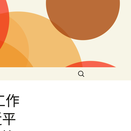
搜
尋
關
鍵
工作
字:
近平