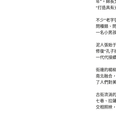
年”。綿
“打造具有
不少“老字
問種類、
一名小男
泥人張始
修復“孔子
一代代接
街邊的楊
南北融合，
了人們對美
古街流淌
七巷、拉
交相照映