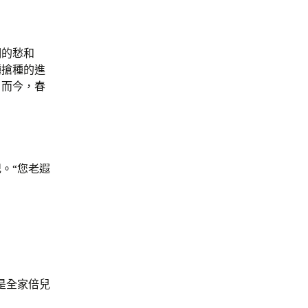
們的愁和
種搶種的進
；而今，春
。“您老遐
是全家倍兒