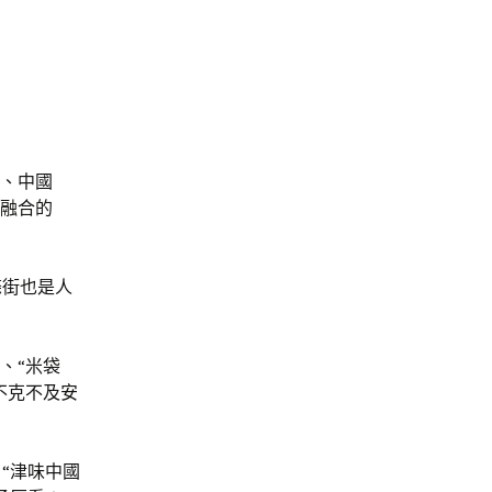
籠、中國
代融合的
條街也是人
、“米袋
不克不及安
“津味中國