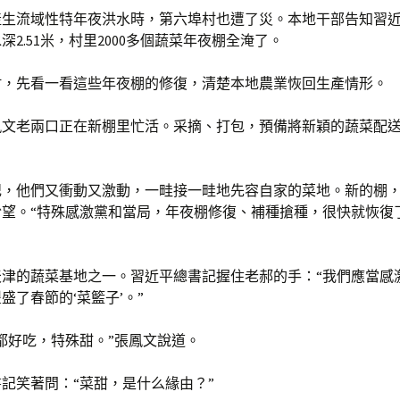
產生流域性特年夜洪水時，第六埠村也遭了災。本地干部告知習
深2.51米，村里2000多個蔬菜年夜棚全淹了。
村，先看一看這些年夜棚的修復，清楚本地農業恢回生產情形。
鳳文老兩口正在新棚里忙活。采摘、打包，預備將新穎的蔬菜配
記，他們又衝動又激動，一畦接一畦地先容自家的菜地。新的棚
盼望。“特殊感激黨和當局，年夜棚修復、補種搶種，很快就恢復
天津的蔬菜基地之一。習近平總書記握住老郝的手：“我們應當感
盛了春節的‘菜籃子’。”
都好吃，特殊甜。”張鳳文說道。
記笑著問：“菜甜，是什么緣由？”