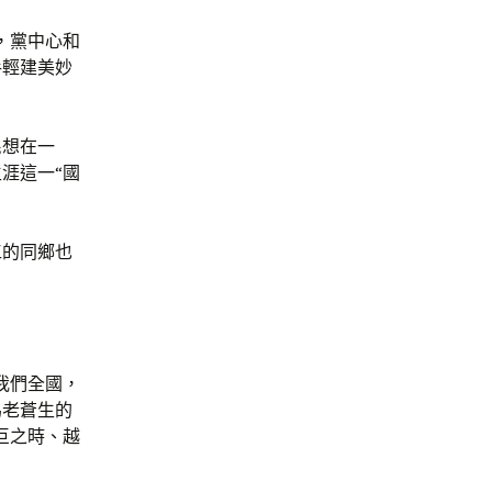
，黨中心和
手輕建美妙
民想在一
涯這一“國
工的同鄉也
我們全國，
為老蒼生的
巨之時、越