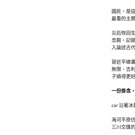
國民，是
最重的主
災后恢回
念館，記
入論述古
習近平總
無限、吉
子過得更好
一份掛念
car 沿
海河平原
三川交匯