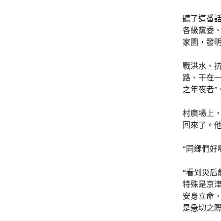
聽了這番
各級黨委
家園，發明
戰洪水、
路、干在
之年夜者”
村廣場上
回來了。
“同鄉們好
“看到災
特殊是京
安身立命
是急切之