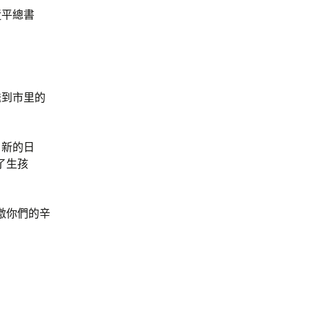
近平總書
送到市里的
，新的日
了生孩
激你們的辛