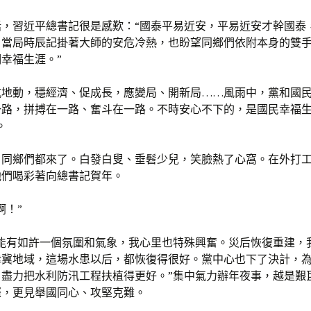
話，習近平總書記很是感歎：“國泰平易近安，平易近安才幹國泰
、當局時辰記掛著大師的安危冷熱，也盼望同鄉們依附本身的雙
幸福生涯。”
抗地動，穩經濟、促成長，應變局、開新局……風雨中，黨和國
一路，拼搏在一路、奮斗在一路。不時安心不下的，是國民幸福生
。
，同鄉們都來了。白發白叟、垂髫少兒，笑臉熱了心窩。在外打
他們喝彩著向總書記賀年。
啊！”
后能有如許一個氛圍和氣象，我心里也特殊興奮。災后恢復重建，
津冀地域，這場水患以后，都恢復得很好。黨中心也下了決計，
，盡力把水利防汛工程扶植得更好。”集中氣力辦年夜事，越是艱
際，更見舉國同心、攻堅克難。