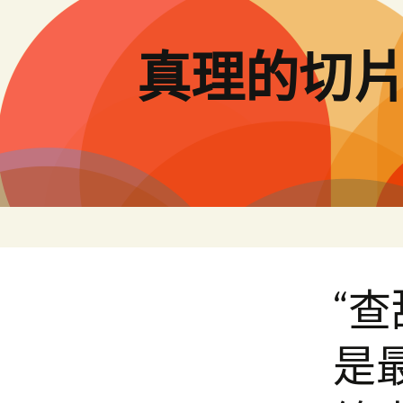
跳
至
主
真理的切
要
內
容
“
是