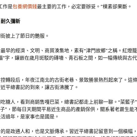
工作是
包養網價錢
最主要的工作，必定要辦妥。”樸素卻果斷。
，耐久彌新
明街披上了節日的艷服。
最早的經濟、文明、商貿湊集地，素有“津門故鄉”之稱。紅燈
福”字，鑲嵌在歲月斑駁的磚墻、青石板之間，如一幅傳統與古
防控轉段后，年夜江南北的古街老巷、景致勝景熱烈起來了。這
習近平總書記的到來，讓古街沸騰了。
吃糖人，看到商銷售嘎巴菜，總書記都走上前聊一聊。“菜籃子”
盤子”，節每日天期間平易近生商品的產銷保供，關系著老蒼生能
快活過年，是家事也是國是。
看的是政通人和，也是文脈傳承。習近平總書記留意到一個橫幅，