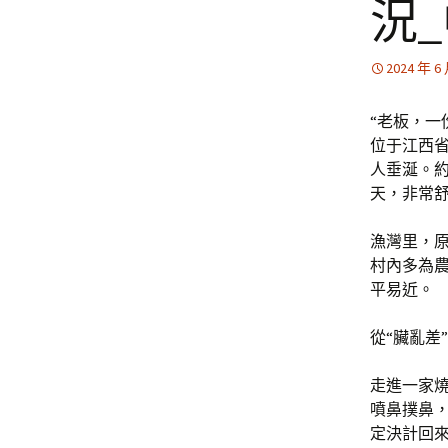
況
2024 年 6
“老板，一
位于江西
人垂涎。
天，非常
漁灣里，原
村內多為
平易近。
從“臟亂差
走進一家
噴鼻撲鼻
定決計回來