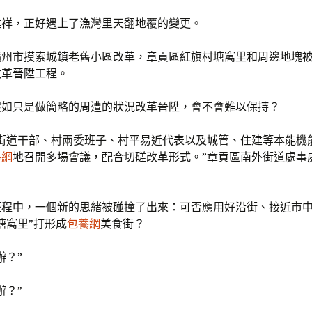
建祥，正好遇上了漁灣里天翻地覆的變更。
，贛州市摸索城鎮老舊小區改革，章貢區紅旗村塘窩里和周邊地塊
改革晉陞工程。
假如只是做簡略的周遭的狀況改革晉陞，會不會難以保持？
集街道干部、村兩委班子、村平易近代表以及城管、住建等本能機
養網
地召開多場會議，配合切磋改革形式。”章貢區南外街道處事
歷程中，一個新的思緒被碰撞了出來：可否應用好沿街、接近市
塘窩里”打形成
包養網
美食街？
辦？”
辦？”