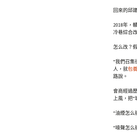
回來的邱
2018年
冷巷綜合
怎么改？
“我們召
人，就
包
路說。
會商經過
上風，把“
“油煙怎么
“噪聲怎么