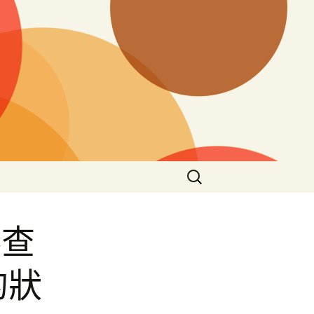
搜
尋
關
鍵
巷查
字:
的狀