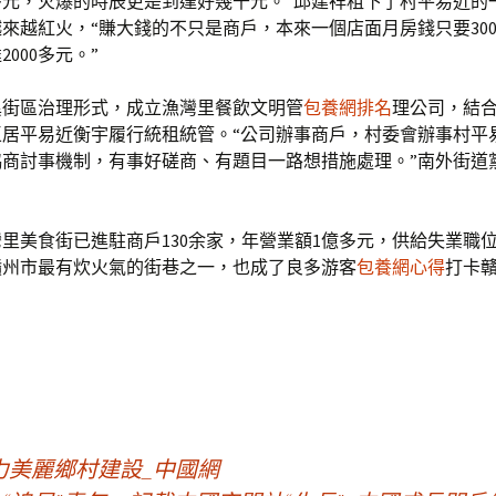
0多元，火爆的時辰更是到達好幾千元。”邱建祥租下了村平易近的
來越紅火，“賺大錢的不只是商戶，本來一個店面月房錢只要30
000多元。”
異街區治理形式，成立漁灣里餐飲文明管
包養網排名
理公司，結
區居平易近衡宇履行統租統管。“公司辦事商戶，村委會辦事村平
協商討事機制，有事好磋商、有題目一路想措施處理。”南外街道
。
里美食街已進駐商戶130余家，年營業額1億多元，供給失業職位1
贛州市最有炊火氣的街巷之一，也成了良多游客
包養網心得
打卡
力美麗鄉村建設_中國網