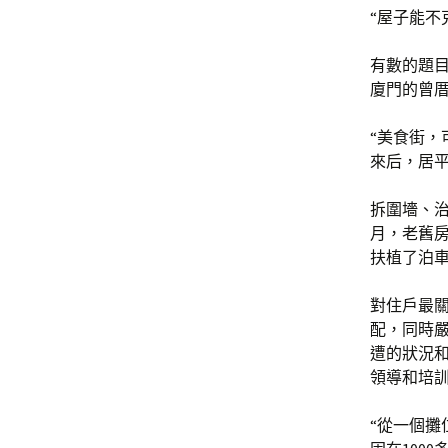
“屋子能不
有數的題目
廈門的曾
“美食街，
來后，居
拆圍墻、
月，老舊
扶植了泊
對住戶最
配，同時
遭的狀況
領導和培
“從一個