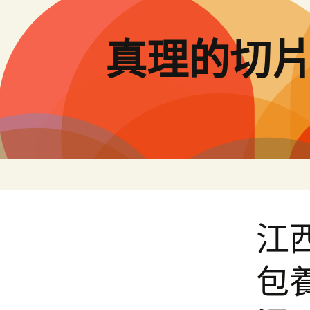
跳
至
主
真理的切
要
內
容
江
包