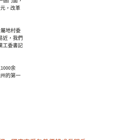
一個門面，
0元，改革
合屬地村委
易近，我們
黨工委書記
000余
贛州的第一