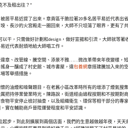
克不及租出往？”
被居平易近提了出來。章貢區干脆拉著20多名居平易近代表出
厝垵、長沙的火宮殿走一圈回來，大師不只坦蕩了眼界，更有了
可以干，只需做好計劃和design，做好宣揚和引流，大師就等著
平易近代表耐煩地給大師唱工作。
治違章、改管線、騰空間、添景不雅……微改革帶來年夜變樣，
房搖身一釀成了村史館、城市書屋，違
包養網
章搭建騰加入來的
車場等舉措措施。
關懷的油煙和噪聲題目，在老舊小區改革時所有的增添了煙氣搜
嚴厲把持停業營業時光。陳路說，街道經由過程按期和不按期對
和食物平安停止檢討抽查，以及組織衛生、環保等相干部分的專
訓，實在輔助商戶晉陞運營程度和平安認識。
攤位起步，到此刻擴展到兩個店面，我們的生意越做越年夜，天天