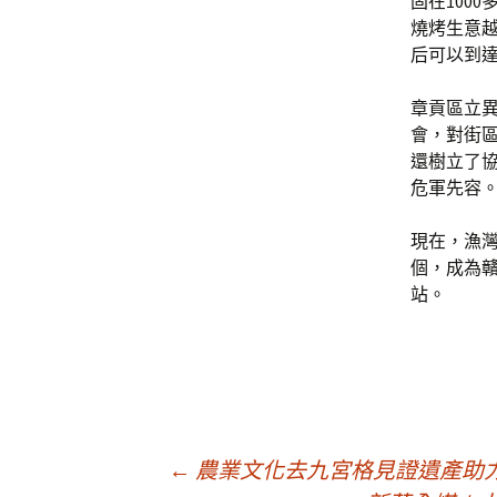
固在100
燒烤生意越
后可以到達2
章貢區立
會，對街
還樹立了
危軍先容
現在，漁灣
個，成為
站。
文
←
農業文化去九宮格見證遺產助