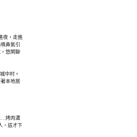
…進夜，走進
品噴鼻氣引
吃，悠閑聊
的城中村。
擾著本地居
……烤肉濃
人，這才下