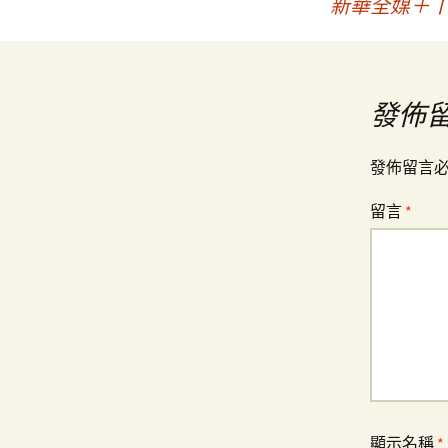
新華全媒＋丨
章
導
發佈
覽
發佈留言
留言
*
顯示名稱
*