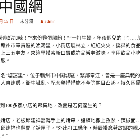
_中國網
 月 15 日
未分類
admin
份龍蝦加辣！”“來份雞蛋腸粉！”“一打生蠔，年夜個兒的！”…
省贛州市章貢區的漁灣里，小街店展林立，紅紅火火，撲鼻的食
約上三五老友，來這里摸索新口胃或許品嘗老滋味，享用飲品小
舒服。
名“塘窩里”，位于贛州市中間城區，緊鄰章江，曾是一座典範
農人自建房，衛生臟亂、配套舉措措施不全等題目凸起，持久困
”到100多家小店的聚集地，改變是若何產生的？
燒烤店，老板邱建祥翻轉手上的烤串，諳練地撒上孜然、辣椒面
，邱建祥也翻開了話匣子，“外出打工幾年，時辰掛念著故鄉的親
。”