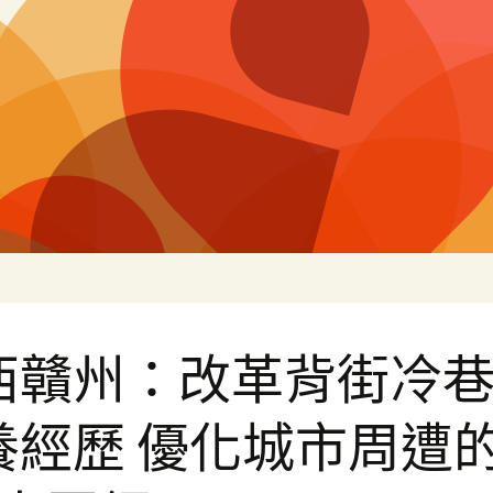
片
西贛州：改革背街冷
養經歷 優化城市周遭