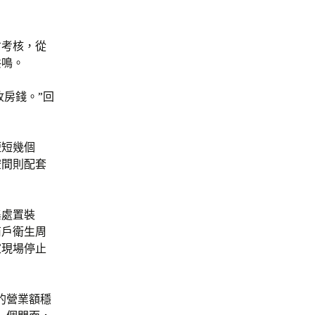
省考核，從
共鳴。
收房錢。”回
短短幾個
空間則配套
集處置裝
商戶衛生周
家現場停止
的營業額穩