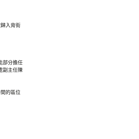
被歸入背街
能部分擔任
處副主任陳
中間的區位