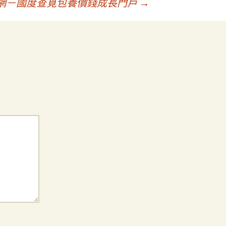
戶網－國度查覓包養價錢成長門戶
→