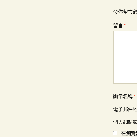
導
發佈留言
覽
留言
*
顯示名稱
*
電子郵件
個人網站
在
瀏覽