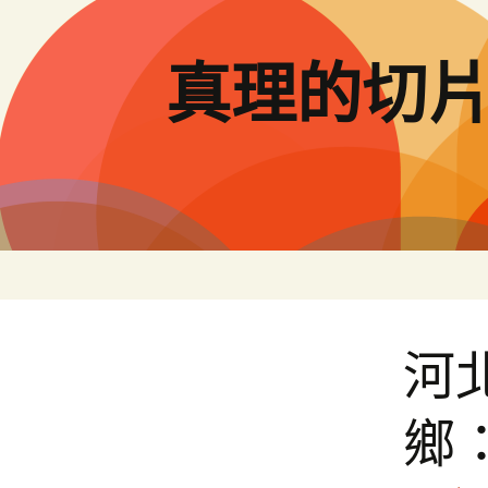
跳
至
主
真理的切
要
內
容
河
鄉