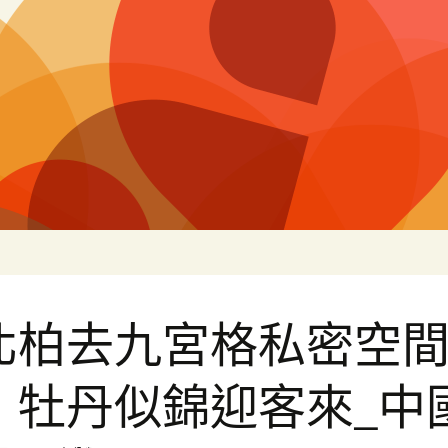
片
北柏去九宮格私密空
：牡丹似錦迎客來_中