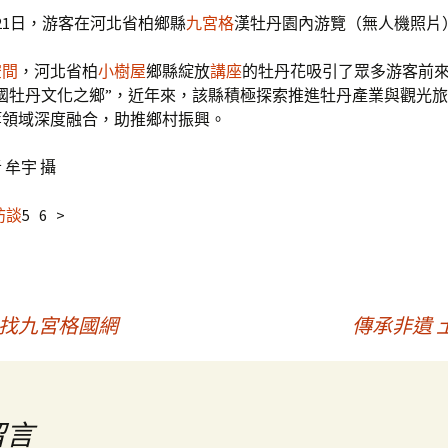
21日，游客在河北省柏鄉縣
九宮格
漢牡丹園內游覽（無人機照片
空間
，河北省柏
小樹屋
鄉縣綻放
講座
的牡丹花吸引了眾多游客前
國牡丹文化之鄉”，近年來，該縣積極探索推進牡丹產業與觀光
等領域深度融合，助推鄉村振興。
 牟宇 攝
訪談
5 6 >
找九宮格國網
傳承非遺 
留言