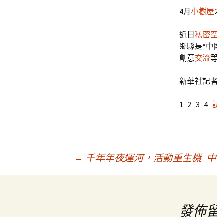
4月
小樹屋
近日
私密
鄉縣是“中
創意
交流
新華社記者
1 2 3 4
文
←
千年年夜運河，活動重生機_中
章
發佈