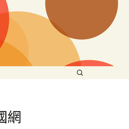
搜
尋
關
鍵
間
字:
國網