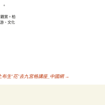
）。
來觀賞。柏
旅游、文化
土布生“花”去九宮格講座_中國網
→