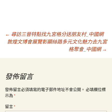
文
←
尋訪三晉特點找九宮格分送朋友村_中國網
敦煌文博會展覽彰顯絲路多元文化魅力去九宮
格聚會_中國網
→
章
導
發佈留言
覽
發佈留言必須填寫的電子郵件地址不會公開。
必填欄位標
示為
*
留言
*