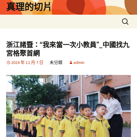
跳
真理的切片
至
主
搜
要
尋
內
關
容
鍵
浙江諸暨：“我來當一次小教員”_中國找九
字:
宮格聚首網
2024 年 12 月 7 日
未分類
admin