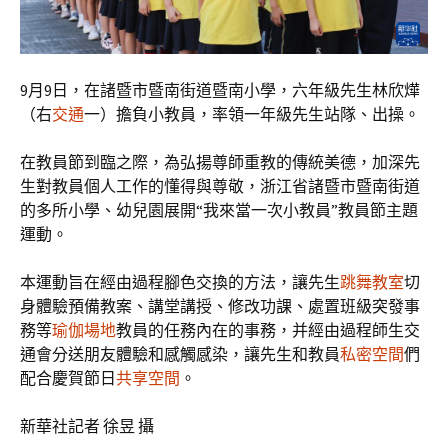
9月9日，在諸暨市暨南街道暨南小學，六年級先生林欣燁
（右
交通
一）擔負小教員，率領一年級先生站隊、出操。
在教員節到臨之際，為弘揚尊師重教的傳統美德，加深先
生對教員個人工作的懂得與尊敬，浙江省諸暨市暨南街道
的多所小學、幼兒園展開“我來當一次小教員”教員節主題
運動。
本運動旨在經由過程腳色交換的方法，讓先生
跳舞教室
切
身體驗預備教案、講堂講授、修改功課、處置班級突發事
務等
瑜伽場地
教員的任務內在的事務，并經由過程師生交
通會分送朋友體驗和感觸感染，讓先生和教員
私密空間
們
配合慶賀節日
共享空間
。
新華社記者 徐昱 攝