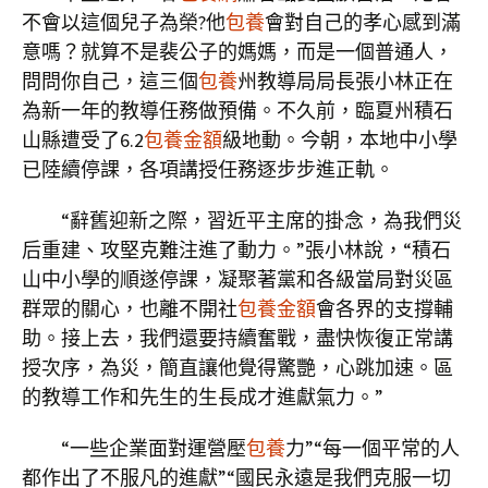
不會以這個兒子為榮?他
包養
會對自己的孝心感到滿
意嗎？就算不是裴公子的媽媽，而是一個普通人，
問問你自己，這三個
包養
州教導局局長張小林正在
為新一年的教導任務做預備。不久前，臨夏州積石
山縣遭受了6.2
包養金額
級地動。今朝，本地中小學
已陸續停課，各項講授任務逐步步進正軌。
“辭舊迎新之際，習近平主席的掛念，為我們災
后重建、攻堅克難注進了動力。”張小林說，“積石
山中小學的順遂停課，凝聚著黨和各級當局對災區
群眾的關心，也離不開社
包養金額
會各界的支撐輔
助。接上去，我們還要持續奮戰，盡快恢復正常講
授次序，為災，簡直讓他覺得驚艷，心跳加速。區
的教導工作和先生的生長成才進獻氣力。”
“一些企業面對運營壓
包養
力”“每一個平常的人
都作出了不服凡的進獻”“國民永遠是我們克服一切