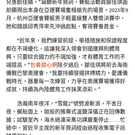
兒勇創佳績。”凝聽新年賀詞，賽艇活動員鄒佳琪面
前顯現出本身在亞運賽場奮楫搶先的場景。2023年9
月，杭州亞運會賽艇男子輕量級雙人雙槳決賽中，
她和錯誤邱秀萍率先沖過起點，奪得賽會首金。
“近年來，我們練習前提、舉措措施和保證程度
都在不竭優化，這讓我深入領會到國運興則體育
興。只要綜合國力的不竭加強，才有體育工作的不
竭提高。”
包養甜心網
除夕過后，鄒佳琪將前去海南
備戰巴黎奧運會，“我要持續發揚拼搏精力，愛護備
戰時光，器重每一次練習，力爭在奧運賽場獲得好
成就，持續為內陸體育工作抹黑添彩。”
浩瀚南年夜洋，“雪龍2”號劈波斬浪，不舍日
夜。艉船面上，拋投的擯棄式溫鹽深儀正在回傳數
據；試驗室內，海水過濾采集功課嚴重停止……忙
碌中，習近平主席的新年賀詞經由過程收集電子訊