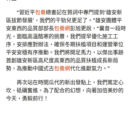
“習近平
包養
總書記在賀詞中專門提到‘雄安新
區拔節發展’，我們的干勁兒更足了。”雄安團體平
安東西的品質部部長
包養網
彭旭更說，“曩昔一段時
光，面臨高溫酷寒的挑釁，我們提早優化施工工
序，安排應對辦法，確保冬期扶植項目和運營單位
平安安穩有序推動。我們將開足馬力，以傑出事跡
首創雄安新區高尺度高東西的品質扶植成長新局
勢，為推動中國式古
包養網
代化進獻氣力。”
再次站在時間瓜代的新出發點上，我們篤定心
坎、砥礪奮進，為了配合的幻想，向著加倍美妙的
今天，勇毅前行！