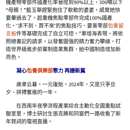
機產物零部件國產化率晉陞到90%以上，300噸以下
“母親！”藍玉華趕緊抱住了軟軟的婆婆，感覺她快
要暈過去了。起重機焦點零部件完成100%國產
化。‘求不到、買不來’的焦點技巧、要害零部
包養留
言板
件等基礎完成了自立可控。”單增海表現，將依
照總書記的請求，以發奮圖強的精力奮力攀緣，打
造世界級進步前輩制造業集群，給中國制造增加新
亮色。
凝心
包養俱樂部
聚力 再譜新篇
歲聿云暮，一元復始。2024年，又是只爭旦
夕、拼搏奮進的一年。
在西南年夜學流程產業綜合主動化全國重點試
驗室里，博士研討生張克勝和同窗們一路收看了新
年賀詞的電視直播。