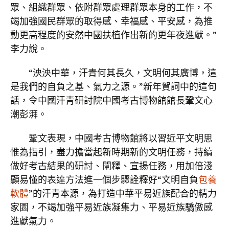
眾、組織群眾、依附群眾處理群眾本身的工作，不
竭加強國民群眾的取得感、幸福感、平安感，為推
動更高程度的安然中國扶植作出新的更年夜進獻。”
李力說。
“泱泱中華，汗青何其長久，文明何其廣博，這
是我們的自負之基、氣力之源。”新年賀詞中的這句
話，令中國汗青研討院中國考古博物館館長鞏文心
潮彭湃。
鞏文表現，中國考古博物館將以習近平文明思
惟為指引，盡力擔當起新時期新的文明任務，持續
做好考古結果的研討、闡釋、宣揚任務，用加倍淺
顯易懂的表達方法進一個步驟詮釋好“文明自負
包養
軟體
”的汗青本源，為打造中華平易近族配合的精力
家園，不竭加強平易近族凝集力、平易近族驕傲感
進獻氣力。