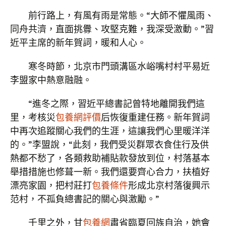
前行路上，有風有雨是常態。“大師不懼風雨、
同舟共濟，直面挑釁、攻堅克難，我深受激動。”習
近平主席的新年賀詞，暖和人心。
寒冬時節，北京市門頭溝區水峪嘴村村平易近
李盟家中熱意融融。
“進冬之際，習近平總書記曾特地離開我們這
里，考核災
包養網評價
后恢復重建任務。新年賀詞
中再次追蹤關心我們的生涯，這讓我們心里暖洋洋
的。”李盟說，“此刻，我們受災群眾衣食住行及供
熱都不愁了，各類救助補貼款發放到位，村落基本
舉措措施也修葺一新。我們還要齊心合力，扶植好
漂亮家園，把村莊打
包養條件
形成北京村落復興示
范村，不孤負總書記的關心與激勵。”
千里之外，甘
包養網
肅省臨夏回族自治，她會