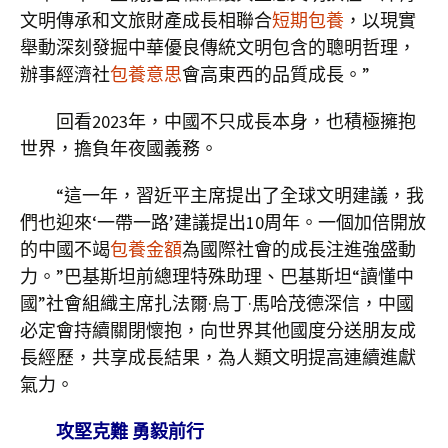
文明傳承和文旅財產成長相聯合
短期包養
，以現實
舉動深刻發掘中華優良傳統文明包含的聰明哲理，
辦事經濟社
包養意思
會高東西的品質成長。”
回看2023年，中國不只成長本身，也積極擁抱
世界，擔負年夜國義務。
“這一年，習近平主席提出了全球文明建議，我
們也迎來‘一帶一路’建議提出10周年。一個加倍開放
的中國不竭
包養金額
為國際社會的成長注進強盛動
力。”巴基斯坦前總理特殊助理、巴基斯坦“讀懂中
國”社會組織主席扎法爾·烏丁·馬哈茂德深信，中國
必定會持續關閉懷抱，向世界其他國度分送朋友成
長經歷，共享成長結果，為人類文明提高連續進獻
氣力。
攻堅克難 勇毅前行