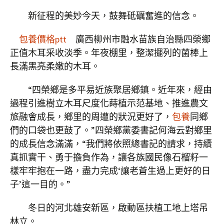
新征程的美妙今天，鼓舞砥礪奮進的信念。
包養價格ptt
廣西柳州市融水苗族自治縣四榮鄉
正值木耳采收淡季。年夜棚里，整潔擺列的菌棒上
長滿黑亮柔嫩的木耳。
“四榮鄉是多平易近族聚居鄉鎮。近年來，經由
過程引進樹立木耳尺度化蒔植示范基地、推進農文
旅融會成長，鄉里的周遭的狀況更好了，
包養
同鄉
們的口袋也更鼓了。”四榮鄉黨委書記何海云對鄉里
的成長信念滿滿，“我們將依照總書記的請求，持續
真抓實干、勇于擔負作為，讓各族國民像石榴籽一
樣牢牢抱在一路，盡力完成‘讓老蒼生過上更好的日
子’這一目的。”
冬日的河北雄安新區，啟動區扶植工地上塔吊
林立。