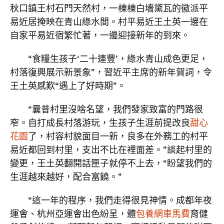
秋口鎮王村石門天然村，一棟棟白墻黛瓦的徽派平
易近居掩映在青山綠水間。村平易近王土英一邊在
自家平易近宿繁忙著，一邊迎接新年的到來。
“食糧生孩子‘二十連豐’，綠水青山成色更足，
村落復興展示新景象”，習近平主席的新年賀詞，令
王土英感歎“遇上了好時期”。
“曩昔村里沒啥名望，我們發家致富的門路很
窄。自打成長村落游玩，生孩子生涯前提改良
甜心
花園
了，村容村貌面目一新，良多在外務工的村平
易近都回到村里，支出不比在裡面差。”談起村里的
變更，王土英翻開話匣子就停不上去，“盼望我們的
生涯越來越好，配合富饒。”
“這一年的程序，我們走得很見神情。成都年夜
運會、杭州亞運會出色紛呈，體
包養網車馬費
育健