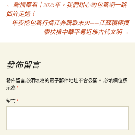
文
←
聯播察看｜2023年，我們甜心約包養網一路
如許走過！
年夜挖包養行情江奔騰歌未央——江蘇積極摸
章
索扶植中華平易近族古代文明
→
導
覽
發佈留言
發佈留言必須填寫的電子郵件地址不會公開。
必填欄位標
示為
*
留言
*