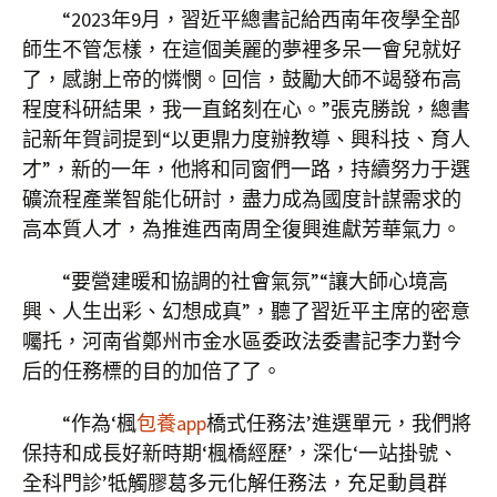
“2023年9月，習近平總書記給西南年夜學全部
師生不管怎樣，在這個美麗的夢裡多呆一會兒就好
了，感謝上帝的憐憫。回信，鼓勵大師不竭發布高
程度科研結果，我一直銘刻在心。”張克勝說，總書
記新年賀詞提到“以更鼎力度辦教導、興科技、育人
才”，新的一年，他將和同窗們一路，持續努力于選
礦流程產業智能化研討，盡力成為國度計謀需求的
高本質人才，為推進西南周全復興進獻芳華氣力。
“要營建暖和協調的社會氣氛”“讓大師心境高
興、人生出彩、幻想成真”，聽了習近平主席的密意
囑托，河南省鄭州市金水區委政法委書記李力對今
后的任務標的目的加倍了了。
“作為‘楓
包養app
橋式任務法’進選單元，我們將
保持和成長好新時期‘楓橋經歷’，深化‘一站掛號、
全科門診’牴觸膠葛多元化解任務法，充足動員群