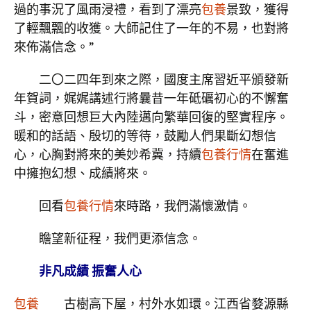
過的事況了風雨浸禮，看到了漂亮
包養
景致，獲得
了輕飄飄的收獲。大師記住了一年的不易，也對將
來佈滿信念。”
二〇二四年到來之際，國度主席習近平頒發新
年賀詞，娓娓講述行將曩昔一年砥礪初心的不懈奮
斗，密意回想巨大內陸邁向繁華回復的堅實程序。
暖和的話語、殷切的等待，鼓勵人們果斷幻想信
心，心胸對將來的美妙希冀，持續
包養行情
在奮進
中擁抱幻想、成績將來。
回看
包養行情
來時路，我們滿懷激情。
瞻望新征程，我們更添信念。
非凡成績 振奮人心
包養
古樹高下屋，村外水如環。江西省婺源縣