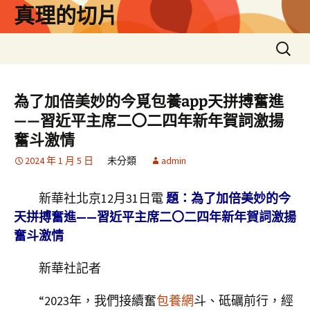
跳
真理的切片
至
主
搜
要
尋
內
關
容
鍵
為了加倍美妙的今覓包養app天拼搏奮進
字:
——習近平主席二〇二四年新年賀詞激揚
奮斗激情
2024 年 1 月 5 日
未分類
admin
新華社北京12月31日電
題：為了加倍美妙的今
天拼搏奮進——習近平主席二〇二四年新年賀詞激揚
奮斗激情
新華社記者
“2023年，我們接續奮
包養網
斗、砥礪前行，經