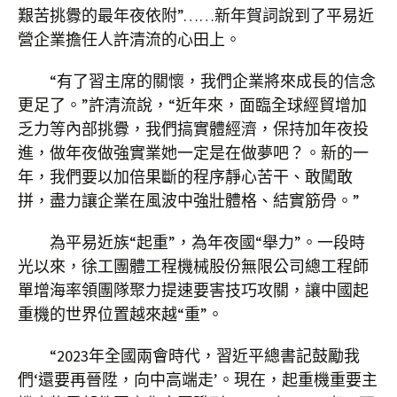
艱苦挑釁的最年夜依附”……新年賀詞說到了平易近
營企業擔任人許清流的心田上。
“有了習主席的關懷，我們企業將來成長的信念
更足了。”許清流說，“近年來，面臨全球經貿增加
乏力等內部挑釁，我們搞實體經濟，保持加年夜投
進，做年夜做強實業她一定是在做夢吧？。新的一
年，我們要以加倍果斷的程序靜心苦干、敢闖敢
拼，盡力讓企業在風波中強壯體格、結實筋骨。”
為平易近族“起重”，為年夜國“舉力”。一段時
光以來，徐工團體工程機械股份無限公司總工程師
單增海率領團隊聚力提速要害技巧攻關，讓中國起
重機的世界位置越來越“重”。
“2023年全國兩會時代，習近平總書記鼓勵我
們‘還要再晉陞，向中高端走’。現在，起重機重要主