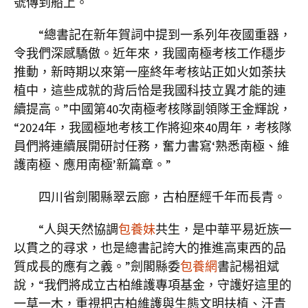
號傳到船上。
“總書記在新年賀詞中提到一系列年夜國重器，
令我們深感驕傲。近年來，我國南極考核工作穩步
推動，新時期以來第一座終年考核站正如火如荼扶
植中，這些成就的背后恰是我國科技立異才能的連
續提高。”中國第40次南極考核隊副領隊王金輝說，
“2024年，我國極地考核工作將迎來40周年，考核隊
員們將連續展開研討任務，奮力書寫‘熟悉南極、維
護南極、應用南極’新篇章。”
四川省劍閣縣翠云廊，古柏歷經千年而長青。
“人與天然協調
包養妹
共生，是中華平易近族一
以貫之的尋求，也是總書記誇大的推進高東西的品
質成長的應有之義。”劍閣縣委
包養網
書記楊祖斌
說，“我們將成立古柏維護專項基金，守護好這里的
一草一木，重視把古柏維護與生態文明扶植、汗青