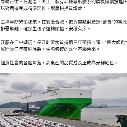
，春耕正忙。在湖南、浙江，裝有斗極導航體系的農機陸續投進
可以對農機完成精準定位，讓農耕提質增效。
工場車間繁忙起來。在安徽合肥，擔負重點財產鏈“鏈長”的黨
業排憂解難，確保生孩子運轉順暢，安穩有序。
江豚在江中遊玩。長江畔流水質持續三年堅持Ⅱ類，“四大師魚
，展開長江年夜維護后，生態修復的喜信不竭傳來。
國經濟社會的各個角落，高東西的品質成長正成為光鮮底色。