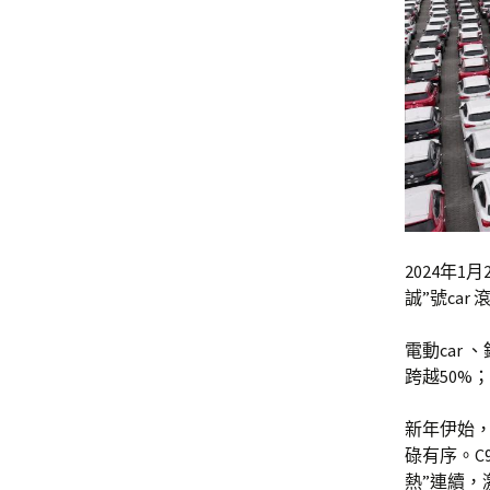
2024年1
誠”號ca
電動car
跨越50%
新年伊始
碌有序。C
熱”連續，