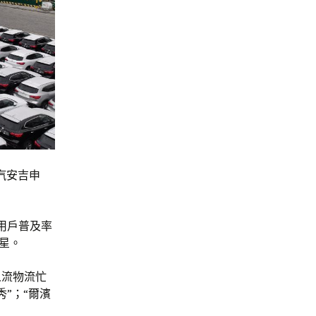
上汽安吉申
G用戶普及率
星。
人流物流忙
”；“爾濱