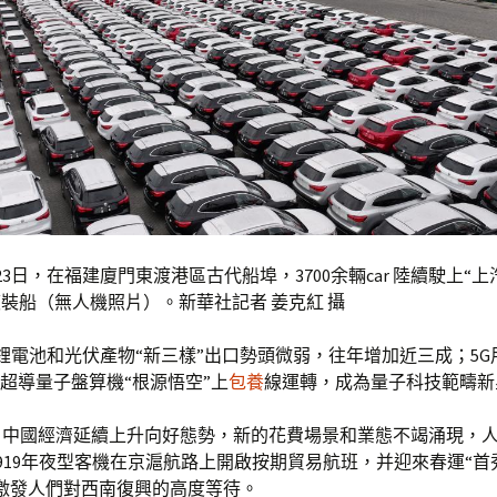
月23日，在福建廈門東渡港區古代船埠，3700余輛car 陸續駛上“
r 滾裝船（無人機照片）。新華社記者 姜克紅 攝
 、鋰電池和光伏產物“新三樣”出口勢頭微弱，往年增加近三成；5
；超導量子盤算機“根源悟空”上
包養
線運轉，成為量子科技範疇新
，中國經濟延續上升向好態勢，新的花費場景和業態不竭涌現，
919年夜型客機在京滬航路上開啟按期貿易航班，并迎來春運“首秀
激發人們對西南復興的高度等待。