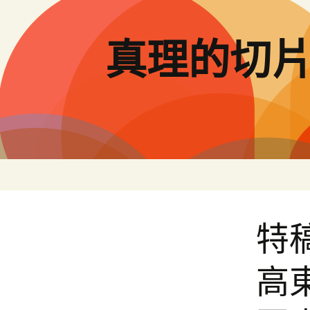
跳
至
主
真理的切
要
內
容
特
高