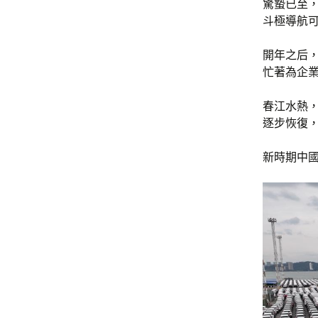
驚蟄已至
斗極導航
開年之后，
忙著為企
春江水熱，
逐步恢復
新時期中