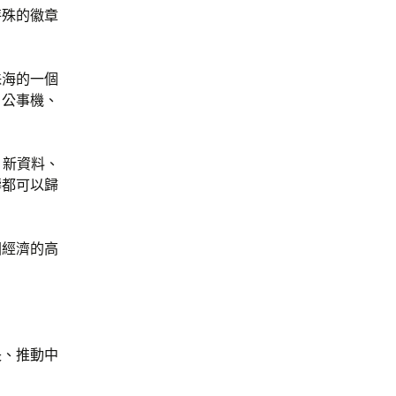
特殊的徽章
珠海的一個
、公事機、
、新資料、
疇都可以歸
國經濟的高
長、推動中