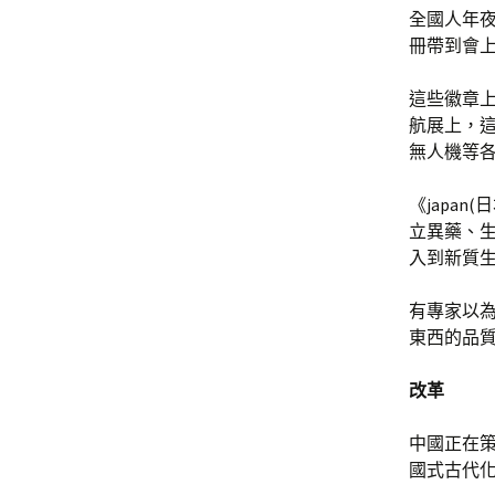
全國人年
冊帶到會
這些徽章上
航展上，
無人機等
《japa
立異藥、
入到新質
有專家以
東西的品
改革
中國正在
國式古代