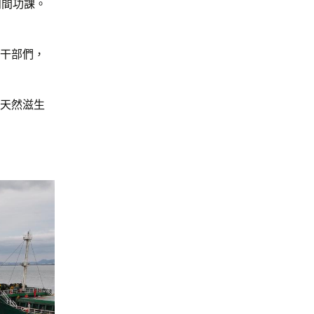
田間功課。
政干部們，
”天然滋生