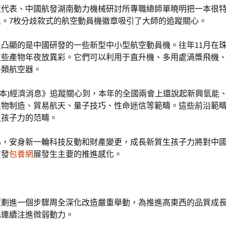
夜代表、中國航發湖南動力機械研討所專職總師單曉明把一本很
上。7枚分歧款式的航空動員機徽章吸引了大師的追蹤關心。
凸顯的是中國研發的一些新型中小型航空動員機。往年11月在
這些產物年夜放異彩。它們可以利用于直升機、多用處渦槳飛機
各類航空器。
n(日本)經濟消息》追蹤關心到，本年的全國兩會上還說起新興氫能
生物制造、貿易航天、量子技巧、性命迷信等範疇。這些前沿範
生孩子力的范疇。
為，安身新一輪科技反動和財產變更，成長新質生孩子力將對中
質發
包養網
展發生主要的推進感化。
策劃進一個步驟周全深化改造嚴重舉動，為推進高東西的品質成
化連續注進微弱動力。