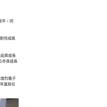
持平。同
國對完成高
的品質成長
五年夜成長
的激烈電子
4年當局任