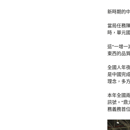
新時期的中
當局任務陳
時，單元國
這“一增一
東西的品
全國人年
是中國完
理念，多方
本年全國
訊號。“鼎
務義務首