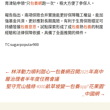
育津貼申領“只
包養網
跑一次”，極大方便了參保人。
報告指出，兩項保險合并實施能更好保障職工權益，能加
強基金共濟，更好應對長期風險，有利于生育保險穩定可
持續發展
包養意思
。試點探索形成了成
包養
熟
包養
的制度
經驗和法律保障依據，具備了全面推開的條件。
TC:sugarpopular900
文
←
林洋動力順利甜心一包養網召開2025年高中
層治理者半年度任務會議
堅守荒山植綠 4000畝草坡變一包養app“花果園”
章
_中國網
→
導