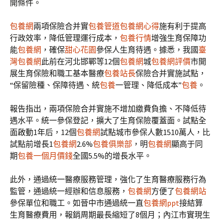
開條件。
包養網
兩項保險合并實
包養管道
包養網心得
施有利于提高
行政效率，降低管理運行成本，
包養行情
增強生育保障功
能
包養網
，確保
甜心花園
參保人生育待遇。據悉，我國
臺
灣包養網
此前在河北邯鄲等12個
包養網
城
包養網評價
市開
展生育保險和職工基本醫療
包養站長
保險合并實施試點，
“保留險種、保障待遇、統
包養
一管理、降低成本”
包養
。
報告指出，兩項保險合并實施不增加繳費負擔、不降低待
遇水平。統一參保登記，擴大了生育保險覆蓋面。試點全
面啟動1年后，12個
包養網
試點城市參保人數1510萬人，比
試點前增長1
包養網
2.6%
包養俱樂部
，明
包養網
顯高于同
期
包養一個月價錢
全國5.5%的增長水平。
此外，通過統一醫療服務管理，強化了生育醫療服務行為
監管，通過統一經辦和信息服務，
包養網
方便了
包養網站
參保單位和職工。如晉中市通過統一直
包養網ppt
接結算
生育醫療費用，報銷周期最長縮短了8個月；內江市實現生