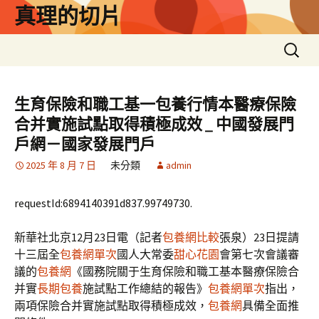
跳
真理的切片
至
主
搜
要
尋
內
關
容
鍵
生育保險和職工基一包養行情本醫療保險
字:
合并實施試點取得積極成效 _ 中國發展門
戶網－國家發展門戶
2025 年 8 月 7 日
未分類
admin
requestId:6894140391d837.99749730.
新華社北京12月23日電（記者
包養網比較
張泉）23日提請
十三屆全
包養網單次
國人大常委
甜心花園
會第七次會議審
議的
包養網
《國務院關于生育保險和職工基本醫療保險合
并實
長期包養
施試點工作總結的報告》
包養網單次
指出，
兩項保險合并實施試點取得積極成效，
包養網
具備全面推