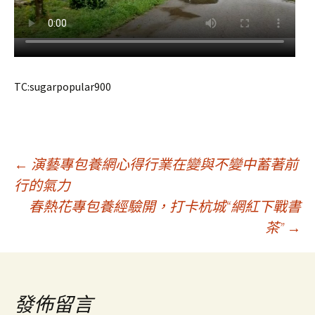
TC:sugarpopular900
文
←
演藝專包養網心得行業在變與不變中蓄著前
行的氣力
春熱花專包養經驗開，打卡杭城“網紅下戰書
章
茶”
→
導
覽
發佈留言