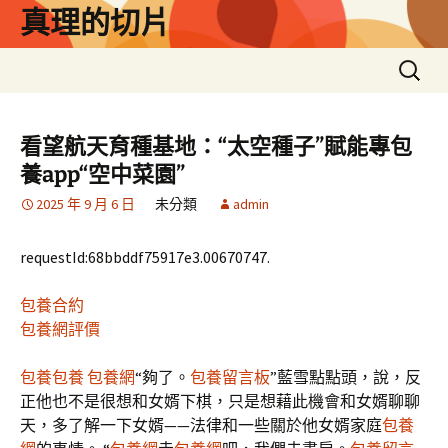
跳
真理的切片
至
主
搜
要
尋
內
關
容
鍵
看望航天育種基地：“太空種子”賦能專包
字:
養app“空中菜園”
2025 年 9 月 6 日
未分類
admin
requestId:68bbddf75917e3.00670747.
包養合約
包養網評價
包養
包養
包養網
“夠了。
包養留言板
”藍雪點點頭，說，反
正他也不是很想和女婿下棋，只是想藉此機會和女婿聊聊
天，多了解一下女婿——法律和一些關於他女婿家庭
包養