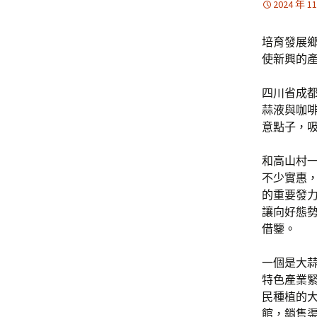
2024 年 1
培育發展
使新興的
四川省成都
蒜液與咖
意點子，
和高山村
不少實惠
的重要發
讓向好態
借鑒。
一個是大
特色產業
民種植的
館，銷售