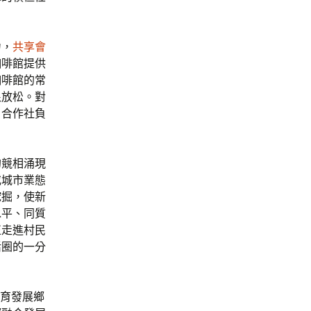
力，
共享會
咖啡館提供
咖啡館的常
很放松。對
、合作社負
的競相涌現
或城市業態
挖掘，使新
水平、同質
正走進村民
活圈的一分
培育發展鄉