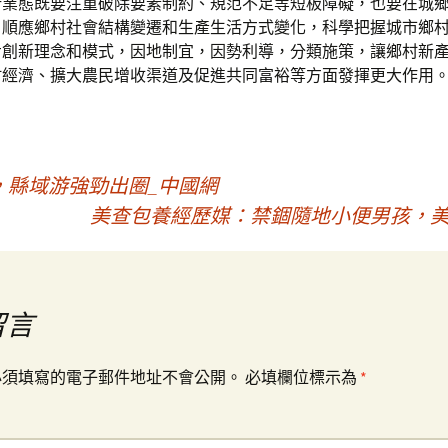
新業態既要注重破除要素制約、規范不足等短板障礙，也要在城
，順應鄉村社會結構變遷和生產生活方式變化，科學把握城市鄉
步創新理念和模式，因地制宜，因勢利導，分類施策，讓鄉村新
村經濟、擴大農民增收渠道及促進共同富裕等方面發揮更大作用
，縣域游強勁出圈_中國網
美查包養經歷媒：禁錮隨地小便男孩，美
留言
必須填寫的電子郵件地址不會公開。
必填欄位標示為
*