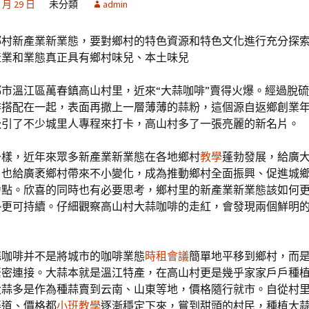
1 月 29 日
未分類
admin
鄉村新產業新業態，要對鄉村的特色資源和特色文化進行充分探
產業和業態真正具有鄉村味兒、本土味兒
市溫江區萬春鎮高山村里，近來“大蒜咖啡”賣得火爆。經過脫
啡搭配在一起，表面再撒上一層薄薄的蒜粉，這個源自返鄉創業
吸引了不少城里人專程來打卡，高山村多了一張亮麗的新名片。
一樣，近年來眾多新產業新業態在各地鄉村
教學
蓬勃發展，給廣
，也給廣袤鄉村帶來不小變化，成為推動鄉村全面振興、促進城
力點。欣喜的同時也有必要思考，鄉村里的新產業新業態該如何
勢更可持續。仔細觀察高山村大蒜咖啡的走紅，會發現兩個鮮明
蒜咖啡并不是將城市的咖啡業態
時租會議
簡單地平移到鄉村，而
緊密連接。大蒜本就是溫江特產，在高山村更是幾乎家家戶戶種
大蒜多是作為種蒜賣到云南、山東等地，價格隨行就市。自從村
渠道、價格都
小班教學
逐漸穩定下來，嘗到甜頭的村民，種植大