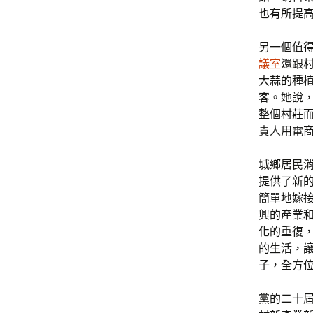
也有所提高
另一個值
議室
還跟
大蒜的種
客。她說
整個村莊
責人用電
城鄉居民
提供了新
簡單地嫁
興的產業
化的重復
的生活，
子，全方
黨的二十屆