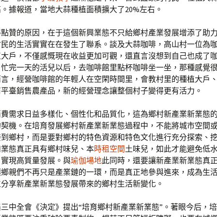
。據報道，當地大蒜種植面積擴大了20%左右。
得點贊的原因，在于這個新興業態不只給鄉村產業發展增添了助
村民的生活實實在在發生了聯系。談及大蒜咖啡，高山村一位為
植大戶，不僅感慨現在收益更加可觀，還直言沒想到自己也成了
，忙完一天的活兒以后，去咖啡館里點杯咖啡坐一坐，那種感覺
而言，經營咖啡館的年輕人在空閑時間里，會教村里的種植大戶
商平臺銷售農產品，新的經營理念讓整個村子變得更有活力。
消費需求日益多樣化、個性化和品質化，這為鄉村新產業新業態
的契機。在培育發展鄉村新產業新業態過程中，不能將城市空間
接到鄉村，而是要對鄉村的特色資源和特色文化進行充分探索、
和業態真正具有鄉村味兒、本
時租空間
土味兒，如此才能避免低
，實現高質量發展。與
瑜伽場地
此同時，還要讓新產業新業態真
讓鄉親們不再只是產業鏈的一環，而是真正地參與進來，成為生
位分享新產業新業態發展帶來的鄉村生活新變化。
三中全會《決定》提出“培育鄉村新產業新業態”。著眼今后，