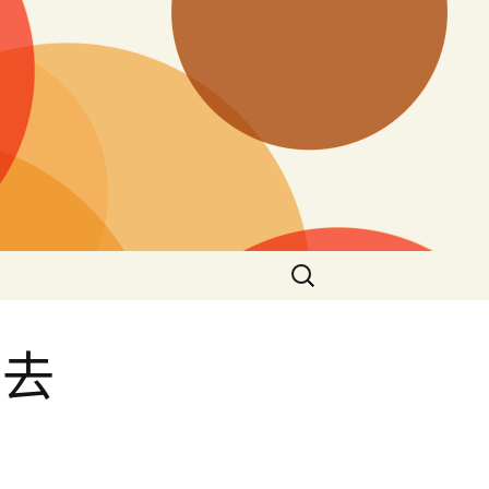
搜
尋
關
鍵
業去
字: