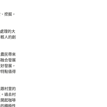
索、挖掘，
硫處理的大
年輕人的創
大農民帶來
鄉融合發展
更好發展，
的特點值得
是跟村里的
植。過去村
里開起咖啡
蒜的積極性