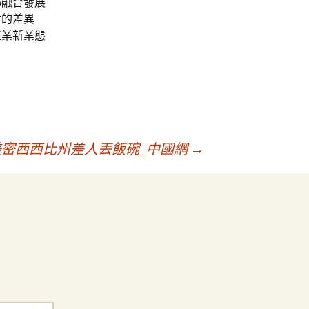
鄉融合發展
村的差異
產業新業態
。
密西西比州差人丟飯碗_中國網
→