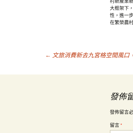
村新產業
大框架下
性，進一
在繁榮農
文
←
文旅消費新去九宮格空間風口
章
導
發佈
覽
發佈留言
留言
*