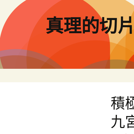
跳
至
主
真理的切
要
內
容
積
九