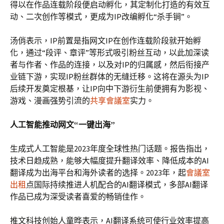
得以在作品连载阶段便启动孵化，其定制化打造的有效互
动、二次创作等模式，更成为IP改编孵化“杀手锏”。
汤俏表示，IP前置是指网文IP在创作连载阶段就开始孵
化，通过“段评、章评”等形式吸引粉丝互动，以此加深读
者与作者、作品的连接，以及对IP的归属感，然后衔接产
业链下游，实现IP粉丝群体的无缝迁移。这将在源头为IP
后续开发奠定根基，让IP向中下游衍生前便拥有为影视、
游戏、漫画强势引流的
共享會議室
实力。
人工智能推动网文“一键出海”
生成式人工智能是2023年度全球性热门话题。报告指出，
技术日趋成熟，能够大幅度提升翻译效率、降低成本的AI
翻译成为出海平台和海外读者的选择。2023年，起
會議室
出租
点国际持续推进人机配合的AI翻译模式，多部AI翻译
作品已成为深受读者喜爱的畅销佳作。
推文科技创始人童晔表示，AI翻译系统可使行业效率提高