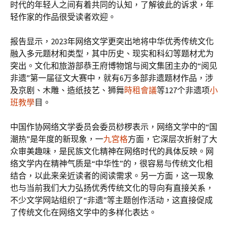
时代的年轻人之间有着共同的认知，了解彼此的诉求，年
轻作家的作品很受读者欢迎。
报告显示，2023年网络文学更突出地将中华优秀传统文化
融入多元题材和类型，其中历史、现实和科幻等题材尤为
突出。文化和旅游部恭王府博物馆与阅文集团主办的“阅见
非遗”第一届征文大赛中，就有6万多部非遗题材作品，涉
及京剧、木雕、造纸技艺、狮舞
時租會議
等127个非遗项
小
班教學
目。
中国作协网络文学委员会委员桫椤表示，网络文学中的“国
潮热”是年度的新现象，一
九宮格
方面，它深层次折射了大
众审美趣味，是民族文化精神在网络时代的具体反映。网
络文学内在精神气质是“中华性”的，很容易与传统文化相
结合，以此来亲近读者的阅读需求。另一方面，这一现象
也与当前我们大力弘扬优秀传统文化的导向有直接关系，
不少文学网站组织了“非遗”等主题创作活动，这直接促成
了传统文化在网络文学中的多样化表达。