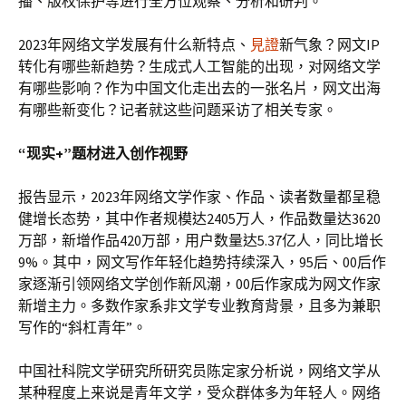
播、版权保护等进行全方位观察、分析和研判。
2023年网络文学发展有什么新特点、
見證
新气象？网文IP
转化有哪些新趋势？生成式人工智能的出现，对网络文学
有哪些影响？作为中国文化走出去的一张名片，网文出海
有哪些新变化？记者就这些问题采访了相关专家。
“现实+”题材进入创作视野
报告显示，2023年网络文学作家、作品、读者数量都呈稳
健增长态势，其中作者规模达2405万人，作品数量达3620
万部，新增作品420万部，用户数量达5.37亿人，同比增长
9%。其中，网文写作年轻化趋势持续深入，95后、00后作
家逐渐引领网络文学创作新风潮，00后作家成为网文作家
新增主力。多数作家系非文学专业教育背景，且多为兼职
写作的“斜杠青年”。
中国社科院文学研究所研究员陈定家分析说，网络文学从
某种程度上来说是青年文学，受众群体多为年轻人。网络