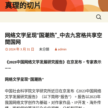
跳
真理的切片
至
主
搜
要
尋
內
關
容
鍵
网络文学呈现“国潮热”_中去九宮格共享空
字:
間国网
2024 年 3 月 31 日
未分類
admin
《2023中国网络文学发展研究报告》在京发布，专家表示
——
网络文学呈现“国潮热”
中国社会科学院文学研究所近日在京发布《2023中国网络
文学发展研究报告》（以下简称“报告”）。报告以2023年
我国网络文学创作为基础，对作家作品、IP开发、海外传