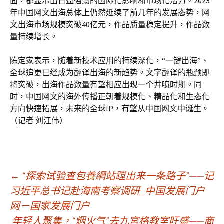
面，都显示出日益强劲的国际化影响和市场化活力。2023
年中国网文出海总体上仍然延续了前几年的发展态势，网
文出海市场规模突破40亿元，作品质量稳定提升，作品数
量持续增长。
陈定家表示，随着新技术应用的持续深化，“一键出海”、
全球追更已经成为翻译出海的新趋势。文字翻译的瓶颈即
将突破，出海作品数量有望相应出现一个井喷时期。同
时，中国网文的海外传播正朝着规模化、精品化和生态化
方向快速拓展，未来的全球IP，有望从中国网文中诞生。
（记者 刘江伟）
文
←
“探索试验查包養網站蹚出来一条路子”——记
习近平总书记赴海南考察调研_中国发展门户
网－国家发展门户
章
年轻人聚集，“烟火气”去九宮格教室旺盛——商