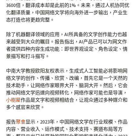
3600倍，翻译成本却是此前的1%。未来，通过人机协同优
化翻译质量，中国网络文学将向海外进一步输出，产业生
态打造也将更趋完整。
除了机器翻译领域的应用，AI所具备的文学创作能力也越
来越受到大众的瞩目。报告指出，AI产品已可以为网文作
者提供四种内容生成功能：即世界观设定、角色设定、情
景描写和打斗描写。
中南大学教授欧阳友权表示，生成式人工智能必将影响网
络文学的创作、传播、欣赏、改编，首先它是一个天然的
技术助手，让网络作家眼界大开、脑洞大开。然后，它会
推动网络文学迅速向视频转化，网络作家可能也是导演，
小樹屋
作品是文字和视频相结合，让观众通过多种媒介和
多个感官来欣赏。
报告
聚會
显示，2023年，中国网络文学在行业规模、作品
内容、营业收入、运作模式、技术支持、赛道布局等方