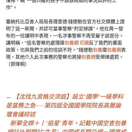
懂得，稱“一個10歲的孩子不該該經過的事況如許的工
作”。
塞納托比亞差人局局長理查德·錢德勒在官方社交媒體上證
明了這一新聞，并認可當事警察“判定掉誤”。他在周一發
布的一份講明中表現，一名涉事警察不再受雇于該部分。
講明稱，“這名警察的處理違
包養網 花圃
反了我們的書面
政策，也與我們之前的培訓不符。”錢德勒
包養
還
包養網
表
現，其他介入此次事務的警察也將接
包養網
受規律處罰。
（郭煒桐）
文
←
【沈找九宮格交流庭】設立“國學”一級學科
是當務之急——第四屆全國國學院院長高層論
壇會議綜述
章
新華全媒＋丨“追星”青年，記載中國空查包養
網站比擬間站“生長”_中國成長門戶網－國度成