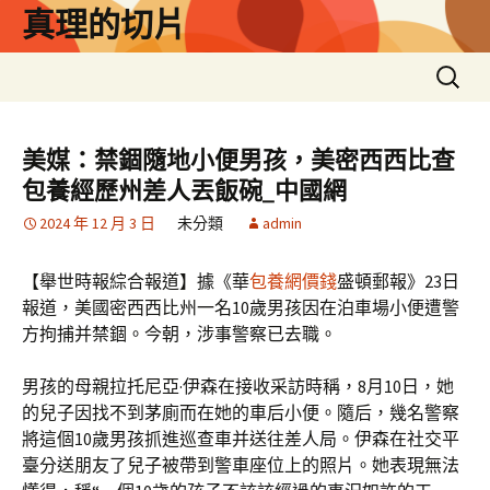
跳
真理的切片
至
主
搜
要
尋
內
關
容
鍵
美媒：禁錮隨地小便男孩，美密西西比查
字:
包養經歷州差人丟飯碗_中國網
2024 年 12 月 3 日
未分類
admin
【舉世時報綜合報道】據《華
包養網價錢
盛頓郵報》23日
報道，美國密西西比州一名10歲男孩因在泊車場小便遭警
方拘捕并禁錮。今朝，涉事警察已去職。
男孩的母親拉托尼亞·伊森在接收采訪時稱，8月10日，她
的兒子因找不到茅廁而在她的車后小便。隨后，幾名警察
將這個10歲男孩抓進巡查車并送往差人局。伊森在社交平
臺分送朋友了兒子被帶到警車座位上的照片。她表現無法