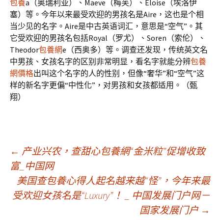
包養
a（奥瑞利亚）、Maeve（梅芙）、Eloise（埃洛伊
塞）等。今年以来最受欢迎的男孩名是Aire，这也是个相
当少见的名字。Aire是中古英语词汇，意思是“空气”。其
它受欢迎的男孩名包括Royal（罗尤）、Soren（索伦）、
Theodor
包養網
e（西奥多）等。调查还发现，传统英文名
中男孩、女孩名字的区别非常明显，看名字就能分辨
包養
網價格
出叫这个名字的人的性别，但像“奢华”和“空气”这
样的新名字更偏“中性化”，对男孩和女孩都适用。（甄
翔）
文
←
产业兴农，查甜心包養網“金米粒”促增收致
富_中国网
美国查包養心得人起名越来越“怪”，今年来最
章
受欢迎女孩名是“Luxury”！ _ 中国发展门户网－
国家发展门户
→
導