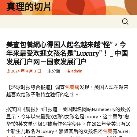
跳
真理的切片
至
主
搜
要
尋
內
關
容
鍵
美查包養網心得国人起名越来越“怪”，今
字:
年来最受欢迎女孩名是“Luxury”！ _ 中国
发展门户网－国家发展门户
2024 年 4 月 3 日
未分類
admin
【环球时报综合报道】调查
包養網
发现，美国人现在越来
越喜欢给孩子取特立独行的名字。
据英国《镜报》4日报道，美国起名网站Nameberry的数据
显示，今年以来最受欢迎的女孩名是Luxury，这个意为“奢
华”的英文单词极少被当作名字使用，在2021年全美只有10
个新生儿取名为Luxury。紧随其后的女孩名还
包養
有Aureli