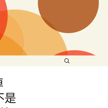
搜
尋
關
鍵
掉
字:
不是