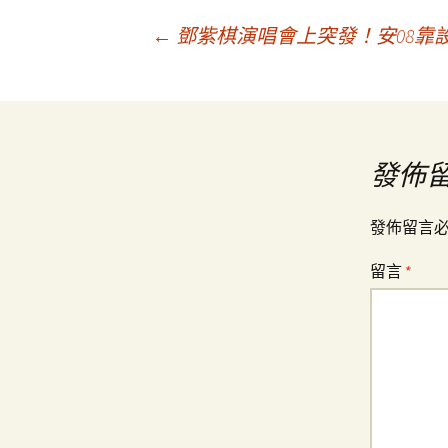
文
←
鄧紫棋演唱會上突發！安08靠
章
導
發佈
覽
發佈留言
留言
*