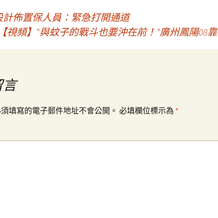
設計佈置保人員：緊急打開通道
【視頻】“與蚊子的戰斗也要沖在前！”廣州鳳陽08
留言
必須填寫的電子郵件地址不會公開。
必填欄位標示為
*