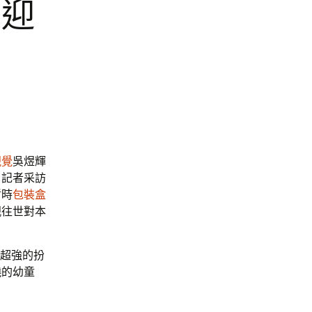
人迎
視覺
吳煜輝
。記者采訪
暫時
包裝盒
親往世對本
和超強的扮
曉的幼童