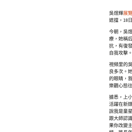
吳煜輝
展
遮擋，18
今朝，吳
療，她稱
抗，有復
自我攻擊
視頻里的吳
良多次。
的眼睛，
樂觀心態往
據悉，上
活躍在新
說我是童
跟大師認
果你改變