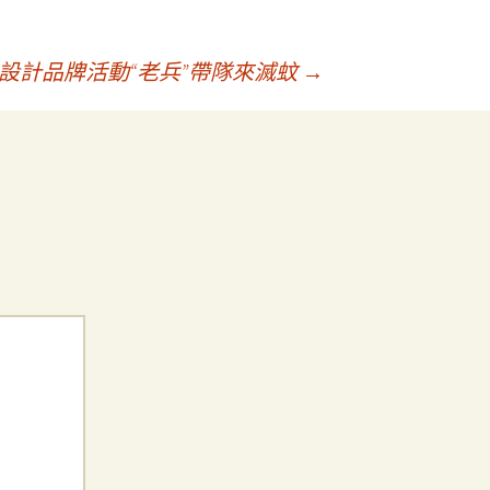
靠設計品牌活動“老兵”帶隊來滅蚊
→