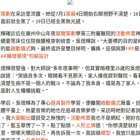
覽策劃
在采訪里流露，她從7月1
策展
4日開始右眼視野不清楚，1
日面前就全黑了，19日已經全黑無光感。
煜輝確診后在廣州中山年夜
展覽策劃
學第三附屬醫院的
活動佈置
后續要等床位住院做腰椎穿刺檢查。吳煜輝說，“大要標的目的是
發的能
啟動儀式
夠，最終或許是雙目掉明、癱瘓。這個病算
FRP
是
。
AR擴增實境
”
包裝設計
煜輝很堅強，對大師說“多年夜事啊”，但其實暗裡里25歲的吳
她說道：“哭過良多次，眼睛看不見那天，家人連夜趕到醫院。看
我清楚生病不是一個人的戰斗。不論為了我本身，還是為了家人
面對人生種種挑戰。”
小學后，吳煜輝為了專心
道具製作
學習，便離開
啟動儀式
舞臺。
媒體平臺上，熱愛音樂的她也在追尋音樂夢想。采訪時她對記者說
星，我
大圖輸出
還挺受之無愧的，
活動佈置
我也不是網紅，剛好
識了，藍玉華愣了一下，點了點頭，
人形立牌
道：“你想清楚就好
主意，想哪天贖回自己，再告訴我一次。我說過
模型
，我放只能