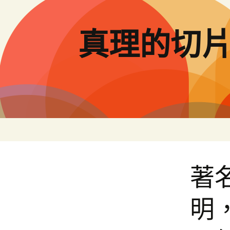
跳
至
主
真理的切
要
內
容
著
明