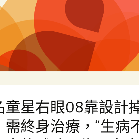
片
名童星右眼08靠設計
，需終身治療，“生病