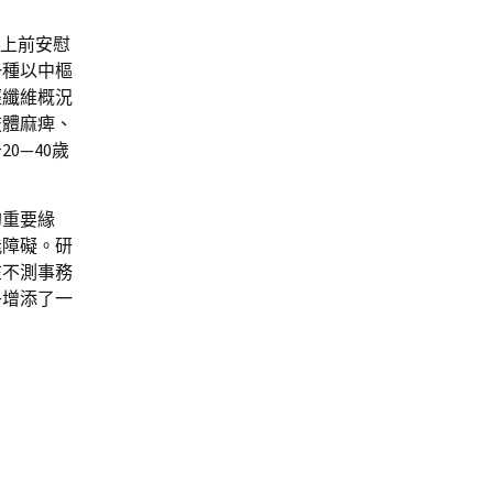
忙上前安慰
一種以中樞
經纖維概況
肢體麻痺、
0—40歲
的重要緣
能障礙。研
在不測事務
乎增添了一