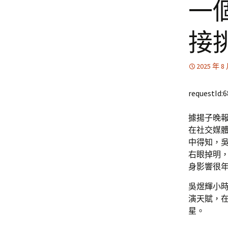
一
接
2025 年 8
requestId:
據揚子晚報
在社交媒
中得知，
右眼掉明
身影響很
吳煜輝小時
演天賦，
星。