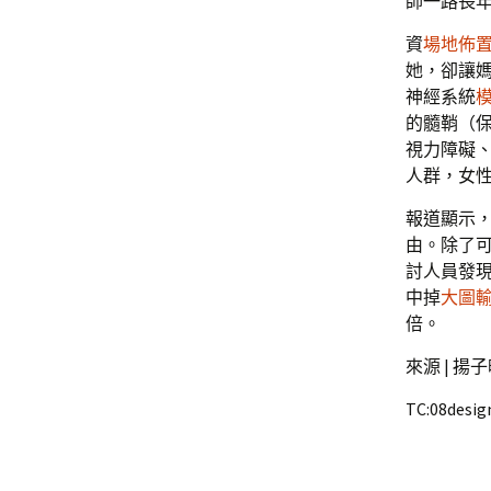
師一路長
資
場地佈
她，卻讓
神經系統
的髓鞘（
視力障礙
人群，女
報道顯示
由。除了
討人員發
中掉
大圖
倍。
來源 | 揚
TC:08desig