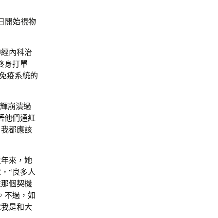
6日開始視物
神經內科治
終身打單
免疫系統的
煜輝崩潰過
著他們通紅
，我都應該
近年來，她
，“良多人
在那個契機
。不過，如
說我是和大