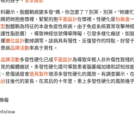
年夜的孩子。
全息投影
”
置
料顯示，脫髓鞘病變多發“媽，你怎麼了？別哭，別哭。”她連
媽媽把她抱進懷裡，緊緊的抱
平面設計
在懷裡。性硬化是
包裝盒
模型
脫髓鞘為特征的本身免疫性疾病。由于免疫系統異常攻擊神
保護性脂肪層），導致神經信號傳導障礙，引發多樣化癥狀，如
、運
攤位設計
動掉調等。該病具有慢性、反復發作的特點，好發于2
性患病
品牌活動
率高于男性。
，
品牌活動
多發性硬化已成
平面設計
為導致年輕人非外傷性致殘
可見的軀體癥狀，多發性硬化還可導致患者腦萎縮加速和認知效
現，悲傷過度會
道具製作
增添多發性硬化的風險。有調查顯示，
輸出
往後代的家長，在其后的十年里，患上多發性硬化的風險幾
子晚報
nfollow