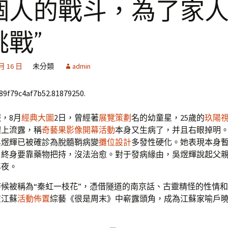
個人的戰斗，為了家
挑戰”
 月 16 日
未分類
admin
689f79c4af7b52.81879250.
，8月
經典大圖
2日，曾經著
展覽策劃
名的幼童星，25歲的
玖陽
體上流露，稱
奇藝果影像
開幕活動
本身又生病了，并且右眼掉明
吳煜輝已被確診為脫髓鞘病變
攤位設計
多發性硬化。她表現本身
，終身要靠藥物把持，沒法治愈。對于發病緣由，吳煜輝說起父
年夜。
候被稱為“秦虹一枝花”，憑借隧道的南京話、古靈精怪的性情
在江蘇
活動佈置
綜藝《很是周末》中嶄露頭角，成為江蘇家喻戶