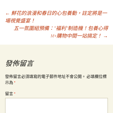
文
←
鮮花的浪漫和春日的心包養動，註定將是一
場視覺盛宴！
五一氛圍組預備：“福利”制造機！包養心得
章
M+購物中間一站搞定！
→
導
覽
發佈留言
發佈留言必須填寫的電子郵件地址不會公開。
必填欄位標
示為
*
留言
*