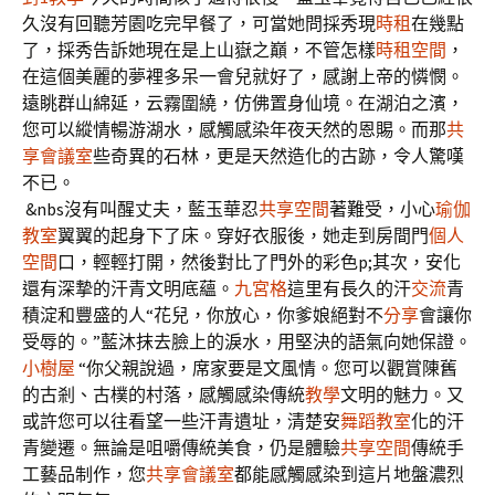
久沒有回聽芳園吃完早餐了，可當她問採秀現
時租
在幾點
了，採秀告訴她現在是上山嶽之巔，不管怎樣
時租空間
，
在這個美麗的夢裡多呆一會兒就好了，感謝上帝的憐憫。
遠眺群山綿延，云霧圍繞，仿佛置身仙境。在湖泊之濱，
您可以縱情暢游湖水，感觸感染年夜天然的恩賜。而那
共
享會議室
些奇異的石林，更是天然造化的古跡，令人驚嘆
不已。
&nbs沒有叫醒丈夫，藍玉華忍
共享空間
著難受，小心
瑜伽
教室
翼翼的起身下了床。穿好衣服後，她走到房間門
個人
空間
口，輕輕打開，然後對比了門外的彩色p;其次，安化
還有深摯的汗青文明底蘊。
九宮格
這里有長久的汗
交流
青
積淀和豐盛的人“花兒，你放心，你爹娘絕對不
分享
會讓你
受辱的。”藍沐抹去臉上的淚水，用堅決的語氣向她保證。
小樹屋
“你父親說過，席家要是文風情。您可以觀賞陳舊
的古剎、古樸的村落，感觸感染傳統
教學
文明的魅力。又
或許您可以往看望一些汗青遺址，清楚安
舞蹈教室
化的汗
青變遷。無論是咀嚼傳統美食，仍是體驗
共享空間
傳統手
工藝品制作，您
共享會議室
都能感觸感染到這片地盤濃烈