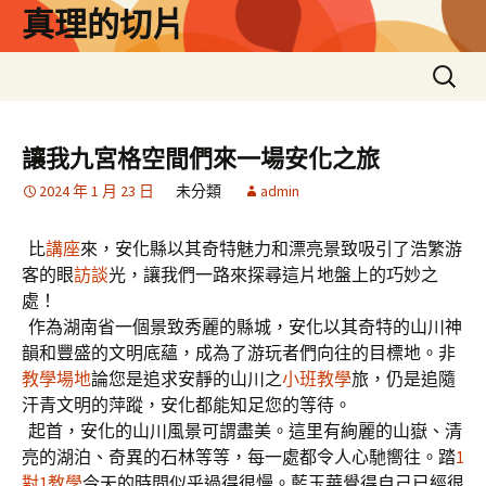
跳
真理的切片
至
主
搜
要
尋
內
關
容
鍵
讓我九宮格空間們來一場安化之旅
字:
2024 年 1 月 23 日
未分類
admin
比
講座
來，安化縣以其奇特魅力和漂亮景致吸引了浩繁游
客的眼
訪談
光，讓我們一路來探尋這片地盤上的巧妙之
處！
作為湖南省一個景致秀麗的縣城，安化以其奇特的山川神
韻和豐盛的文明底蘊，成為了游玩者們向往的目標地。非
教學場地
論您是追求安靜的山川之
小班教學
旅，仍是追隨
汗青文明的萍蹤，安化都能知足您的等待。
起首，安化的山川風景可謂盡美。這里有絢麗的山嶽、清
亮的湖泊、奇異的石林等等，每一處都令人心馳嚮往。踏
1
對1教學
今天的時間似乎過得很慢。藍玉華覺得自己已經很